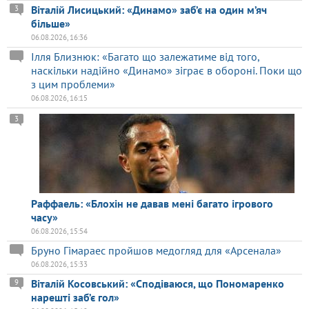
Віталій Лисицький: «Динамо» заб’є на один м’яч
3
більше»
06.08.2026, 16:36
Ілля Близнюк: «Багато що залежатиме від того,
наскільки надійно «Динамо» зіграє в обороні. Поки що
з цим проблеми»
06.08.2026, 16:15
3
Раффаель: «Блохін не давав мені багато ігрового
часу»
06.08.2026, 15:54
Бруно Гімараес пройшов медогляд для «Арсенала»
06.08.2026, 15:33
Віталій Косовський: «Сподіваюся, що Пономаренко
9
нарешті заб’є гол»