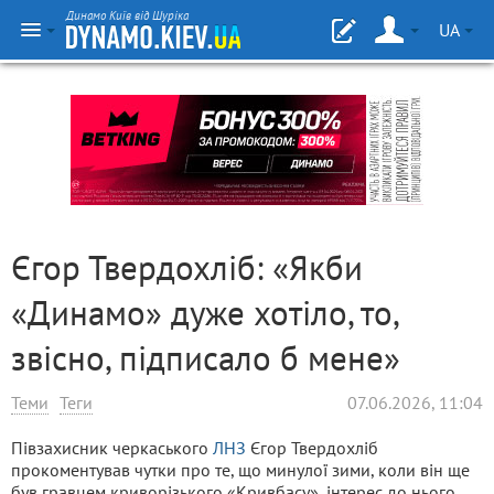
Динамо Київ від Шуріка
UA
Єгор Твердохліб: «Якби
«Динамо» дуже хотіло, то,
звісно, підписало б мене»
Теми
Теги
07.06.2026, 11:04
Півзахисник черкаського
ЛНЗ
Єгор Твердохліб
прокоментував чутки про те, що минулої зими, коли він ще
був гравцем криворізького «Кривбасу», інтерес до нього