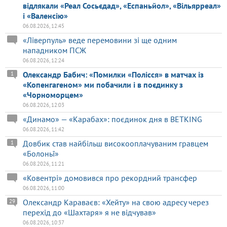
відлякали «Реал Сосьєдад», «Еспаньйол», «Вільярреал»
і «Валенсію»
06.08.2026, 12:45
«Ліверпуль» веде перемовини зі ще одним
нападником ПСЖ
06.08.2026, 12:24
Олександр Бабич: «Помилки «Полісся» в матчах із
1
«Копенгагеном» ми побачили і в поєдинку з
«Чорноморцем»
06.08.2026, 12:03
«Динамо» — «Карабах»: поєдинок дня в BETKING
06.08.2026, 11:42
Довбик став найбільш високооплачуваним гравцем
1
«Болоньї»
06.08.2026, 11:21
«Ковентрі» домовився про рекордний трансфер
06.08.2026, 11:00
Олександр Караваєв: «Хейту» на свою адресу через
29
перехід до «Шахтаря» я не відчував»
06.08.2026, 10:37