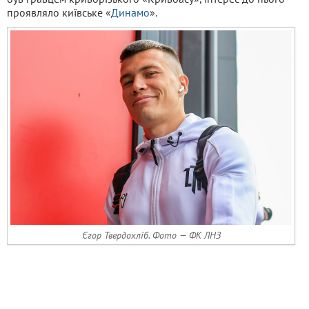
проявляло київське «
Динамо
».
Єгор Твердохліб. Фото — ФК ЛНЗ