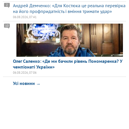
Андрей Демченко: «Для Костюка це реальна перевірка
2
на його профпридатність і вміння тримати удар»
06.08.2026, 07:41
10
Олег Саленко: «Де ми бачили рівень Пономаренка? У
чемпіонаті України»
06.08.2026, 07:06
Усі новини →