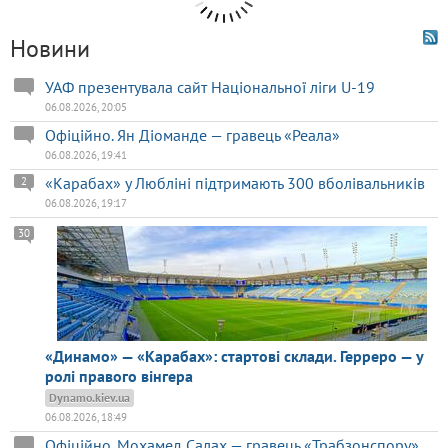
Новини
УАФ презентувала сайт Національної ліги U-19
06.08.2026, 20:05
Офіційно. Ян Діоманде — гравець «Реала»
06.08.2026, 19:41
«Карабах» у Любліні підтримають 300 вболівальників
2
06.08.2026, 19:17
30
«Динамо» — «Карабах»: стартові склади. Герреро — у
ролі правого вінгера
Dynamo.kiev.ua
06.08.2026, 18:49
Офіційно. Мохамед Салах — гравець «Трабзонспору»