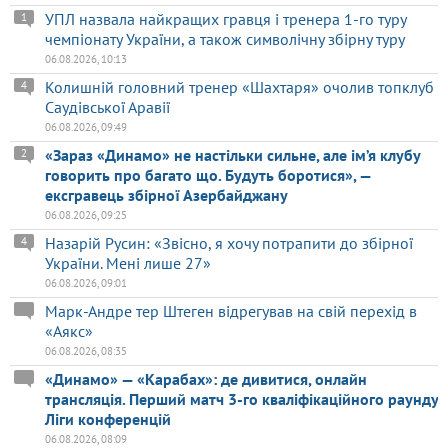
УПЛ назвала найкращих гравця і тренера 1-го туру
1
чемпіонату України, а також символічну збірну туру
06.08.2026, 10:13
Колишній головний тренер «Шахтаря» очолив топклуб
4
Саудівської Аравії
06.08.2026, 09:49
«Зараз «Динамо» не настільки сильне, але ім’я клубу
2
говорить про багато що. Будуть боротися», —
ексгравець збірної Азербайджану
06.08.2026, 09:25
Назарій Русин: «Звісно, я хочу потрапити до збірної
4
України. Мені лише 27»
06.08.2026, 09:01
Марк-Андре тер Штеген відрегував на свій перехід в
«Аякс»
06.08.2026, 08:35
«Динамо» — «Карабах»: де дивитися, онлайн
трансляція. Перший матч 3-го кваліфікаційного раунду
Ліги конференцій
06.08.2026, 08:09