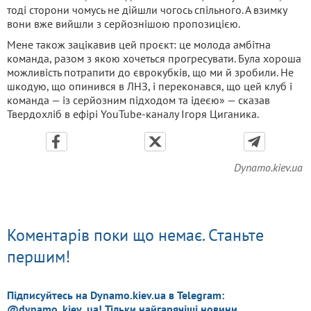
тоді сторони чомусь не дійшли чогось спільного. А взимку
вони вже вийшли з серйознішою пропозицією.
Мене також зацікавив цей проєкт: це молода амбітна
команда, разом з якою хочеться прогресувати. Була хороша
можливість потрапити до єврокубків, що ми й зробили. Не
шкодую, що опинився в ЛНЗ, і переконався, що цей клуб і
команда — із серйозним підходом та ідеєю» — сказав
Твердохліб в ефірі YouTube-каналу Ігоря Циганика.
Dynamo.kiev.ua
Коментарів поки що немає. Станьте
першим!
Підписуйтесь на Dynamo.kiev.ua в Telegram:
@dynamo_kiev_ua! Тільки найгарячіші новини