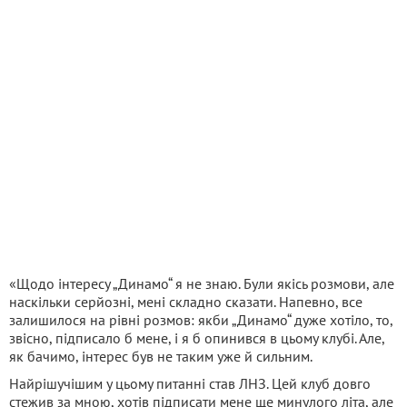
«Щодо інтересу „Динамо“ я не знаю. Були якісь розмови, але
наскільки серйозні, мені складно сказати. Напевно, все
залишилося на рівні розмов: якби „Динамо“ дуже хотіло, то,
звісно, підписало б мене, і я б опинився в цьому клубі. Але,
як бачимо, інтерес був не таким уже й сильним.
Найрішучішим у цьому питанні став ЛНЗ. Цей клуб довго
стежив за мною, хотів підписати мене ще минулого літа, але