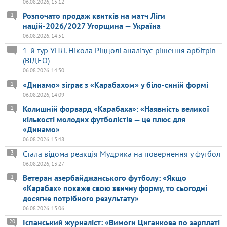
06.08.2026, 15:12
Розпочато продаж квитків на матч Ліги
1
націй-2026/2027 Угорщина — Україна
06.08.2026, 14:51
1-й тур УПЛ. Нікола Ріццолі аналізує рішення арбітрів
(ВІДЕО)
06.08.2026, 14:30
«Динамо» зіграє з «Карабахом» у біло-синій формі
2
06.08.2026, 14:09
Колишній форвард «Карабаха»: «Наявність великої
2
кількості молодих футболістів — це плюс для
«Динамо»
06.08.2026, 13:48
Стала відома реакція Мудрика на повернення у футбол
3
06.08.2026, 13:27
Ветеран азербайджанського футболу: «Якщо
1
«Карабах» покаже свою звичну форму, то сьогодні
досягне потрібного результату»
06.08.2026, 13:06
Іспанський журналіст: «Вимоги Циганкова по зарплаті
20