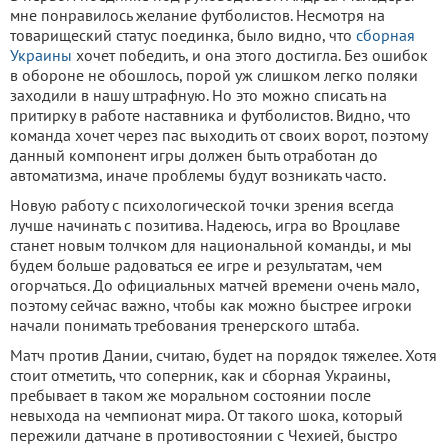
мне понравилось желание футболистов. Несмотря на
товарищеский статус поединка, было видно, что
сборная
Украины
хочет победить, и она этого достигла. Без ошибок
в обороне не обошлось, порой уж слишком легко поляки
заходили в нашу штрафную. Но это можно списать на
притирку в работе наставника и футболистов. Видно, что
команда хочет через пас выходить от своих ворот, поэтому
данный компонент игры должен быть отработан до
автоматизма, иначе проблемы будут возникать часто.
Новую работу с психологической точки зрения всегда
лучше начинать с позитива. Надеюсь, игра во Вроцлаве
станет новым толчком для национальной команды, и мы
будем больше радоваться ее игре и результатам, чем
огорчаться. До официальных матчей времени очень мало,
поэтому сейчас важно, чтобы как можно быстрее игроки
начали понимать требования тренерского штаба.
Матч против Дании, считаю, будет на порядок тяжелее. Хотя
стоит отметить, что соперник, как и сборная Украины,
пребывает в таком же моральном состоянии после
невыхода на чемпионат мира. От такого шока, который
пережили датчане в противостоянии с Чехией, быстро