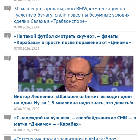
30 млн евро зарплаты, авто BMW, компенсация на
18
туалетную бумагу: стали известны безумные условия
сделки Салаха в «Трабзонспоре»
07.08.2026, 13:44
«На такой футбол смотреть скучно», — фанаты
8
«Карабаха» в ярости после поражения от «Динамо»
07.08.2026, 13:23
25
Виктор Леоненко: «Шапаренко бежит, выходит один
на один. Ну, за 1,5 миллиона надо знать, что делать!»
07.08.2026, 13:02
«С надеждой на лучшее», — азербайджанские СМИ — о
матче «Динамо» — «Карабах»
07.08.2026, 12:41
«Тоттенхэм» продал защитника в «Мидлсбро»