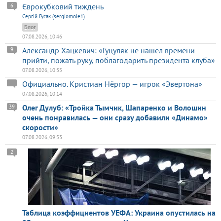
Єврокубковий тиждень
6
Сергій Гусак (sergiomole1)
Блог
07.08.2026, 10:46
Александр Хацкевич: «Гуцуляк не нашел времени
9
прийти, пожать руку, поблагодарить президента клуба»
07.08.2026, 10:35
Официально. Кристиан Нёргор — игрок «Эвертона»
07.08.2026, 10:14
Олег Дулуб: «Тройка Тымчик, Шапаренко и Волошин
39
очень понравилась — они сразу добавили «Динамо»
скорости»
07.08.2026, 09:53
2
Таблица коэффициентов УЕФА: Украина опустилась на