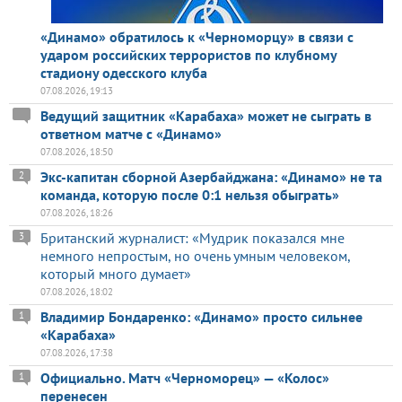
«Динамо» обратилось к «Черноморцу» в связи с
ударом российских террористов по клубному
стадиону одесского клуба
07.08.2026, 19:13
Ведущий защитник «Карабаха» может не сыграть в
ответном матче с «Динамо»
07.08.2026, 18:50
Экс-капитан сборной Азербайджана: «Динамо» не та
2
команда, которую после 0:1 нельзя обыграть»
07.08.2026, 18:26
Британский журналист: «Мудрик показался мне
3
немного непростым, но очень умным человеком,
который много думает»
07.08.2026, 18:02
Владимир Бондаренко: «Динамо» просто сильнее
1
«Карабаха»
07.08.2026, 17:38
Официально. Матч «Черноморец» — «Колос»
1
перенесен