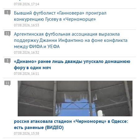
07.08.2026, 17:14
Бывший футболист «Ганновера» проиграл
1
конкуренцию Гусеву в «Черноморце»
07.08.2026, 16:53
Аргентинская футбольная ассоциация выразила
11
поддержку Джанни Инфантино на фоне конфликта
между ФИФА и УЕФА
07.08.2026, 16:32
«Динамо» ранее лишь дважды упускало домашнюю
3
фору в один мяч
07.08.2026, 16:11
11
россия атаковала стадион «Черноморец» в Одессе:
есть раненые (ВИДЕО)
07.08.2026, 15:38