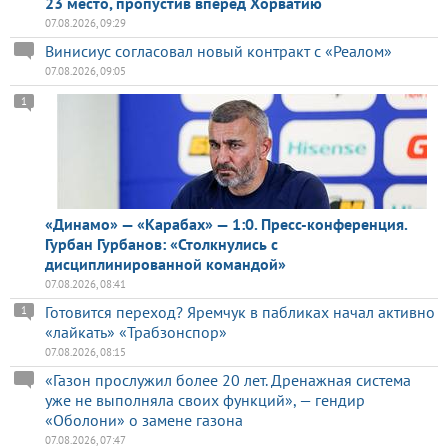
23 место, пропустив вперед Хорватию
07.08.2026, 09:29
Винисиус согласовал новый контракт с «Реалом»
07.08.2026, 09:05
1
«Динамо» — «Карабах» — 1:0. Пресс-конференция.
Гурбан Гурбанов: «Столкнулись с
дисциплинированной командой»
07.08.2026, 08:41
Готовится переход? Яремчук в пабликах начал активно
1
«лайкать» «Трабзонспор»
07.08.2026, 08:15
«Газон прослужил более 20 лет. Дренажная система
уже не выполняла своих функций», — гендир
«Оболони» о замене газона
07.08.2026, 07:47