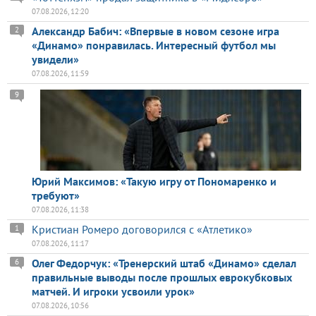
07.08.2026, 12:20
Александр Бабич: «Впервые в новом сезоне игра
2
«Динамо» понравилась. Интересный футбол мы
увидели»
07.08.2026, 11:59
9
Юрий Максимов: «Такую игру от Пономаренко и
требуют»
07.08.2026, 11:38
Кристиан Ромеро договорился с «Атлетико»
1
07.08.2026, 11:17
Олег Федорчук: «Тренерский штаб «Динамо» сделал
6
правильные выводы после прошлых еврокубковых
матчей. И игроки усвоили урок»
07.08.2026, 10:56