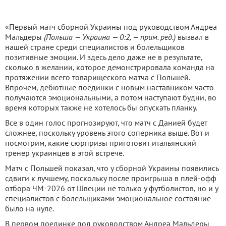
«Первый матч сборной Украины под руководством Андреа
Мальдеры
(Польша — Украина — 0:2, — прим. ред.)
вызвал в
нашей стране среди специалистов и болельщиков
позитивные эмоции. И здесь дело даже не в результате,
сколько в желании, которое демонстрировала команда на
протяжении всего товарищеского матча с Польшей.
Впрочем, дебютные поединки с новым наставником часто
получаются эмоциональными, а потом наступают будни, во
время которых также не хотелось бы опускать планку.
Все в один голос прогнозируют, что матч с Данией будет
сложнее, поскольку уровень этого соперника выше. Вот и
посмотрим, какие сюрпризы приготовит итальянский
тренер украинцев в этой встрече.
Матч с Польшей показал, что у сборной Украины появились
сдвиги к лучшему, поскольку после проигрыша в плей-офф
отбора ЧМ-2026 от Швеции не только у футболистов, но и у
специалистов с болельщиками эмоциональное состояние
было на нуле.
В первом поединке под руководством Андреа Мальдеры