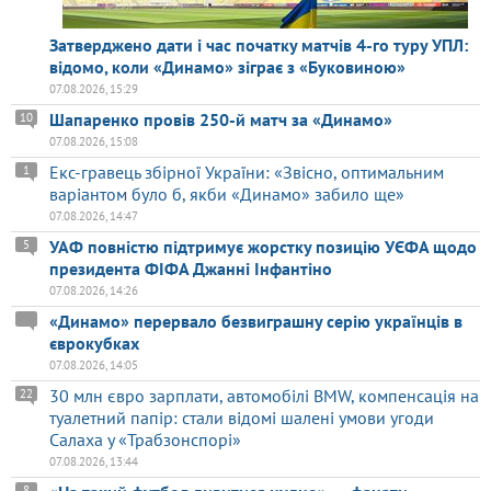
Затверджено дати і час початку матчів 4-го туру УПЛ:
відомо, коли «Динамо» зіграє з «Буковиною»
07.08.2026, 15:29
Шапаренко провів 250-й матч за «Динамо»
10
07.08.2026, 15:08
Екс-гравець збірної України: «Звісно, оптимальним
1
варіантом було б, якби «Динамо» забило ще»
07.08.2026, 14:47
УАФ повністю підтримує жорстку позицію УЄФА щодо
5
президента ФІФА Джанні Інфантіно
07.08.2026, 14:26
«Динамо» перервало безвиграшну серію українців в
єврокубках
07.08.2026, 14:05
30 млн євро зарплати, автомобілі BMW, компенсація на
22
туалетний папір: стали відомі шалені умови угоди
Салаха у «Трабзонспорі»
07.08.2026, 13:44
8