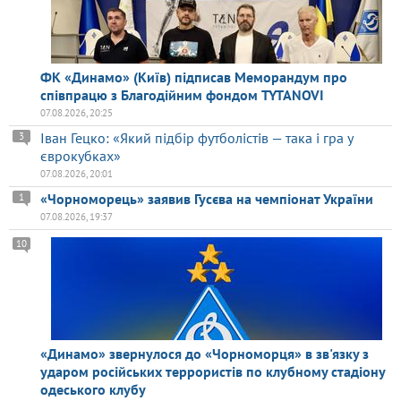
ФК «Динамо» (Київ) підписав Меморандум про
співпрацю з Благодійним фондом TYTANOVI
07.08.2026, 20:25
Іван Гецко: «Який підбір футболістів — така і гра у
3
єврокубках»
07.08.2026, 20:01
«Чорноморець» заявив Гусєва на чемпіонат України
1
07.08.2026, 19:37
10
«Динамо» звернулося до «Чорноморця» в зв'язку з
ударом російських террористів по клубному стадіону
одеського клубу