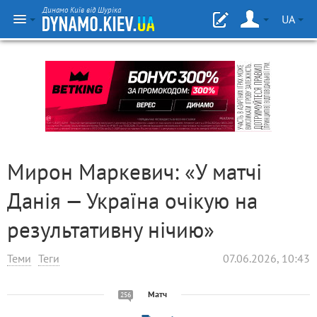
Динамо Київ від Шуріка
UA
Мирон Маркевич: «У матчі
Данія — Україна очікую на
результативну нічию»
Теми
Теги
07.06.2026, 10:43
Матч
256