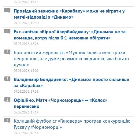
07.08.2026, 19:13
Провідний захисник «Карабаху» може не зіграти у
матчі-відповіді з «Динамо»
07.08.2026, 18:50
Екс-капітан збірної Азербайджану: «Динамо» не та
6
команда, котру після 0:1 неможна обіграти»
07.08.2026, 18:26
Британський журналіст: «Мудрик здався мені трохи
8
непростою, але дуже розумною людиною, яка багато
думає»
07.08.2026, 18:02
Володимир Бондаренко: «Динамо» просто сильніше
5
за «Карабах»
07.08.2026, 17:38
Офіційно. Матч «Чорноморець» — «Колос»
1
перенесено
07.08.2026, 17:14
Колишній футболіст «Гановера» програв конкуренцію
1
Гусєву у «Чорноморці»
07.08.2026, 16:53