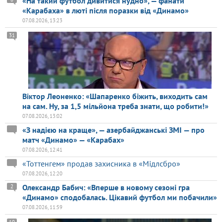
«На такий футбол дивитися нудно», — фанати
«Карабаха» в люті після поразки від «Динамо»
07.08.2026, 13:23
31
Віктор Леоненко: «Шапаренко біжить, виходить сам
на сам. Ну, за 1,5 мільйона треба знати, що робити!»
07.08.2026, 13:02
«З надією на краще», — азербайджанські ЗМІ — про
матч «Динамо» — «Карабах»
07.08.2026, 12:41
«Тоттенгем» продав захисника в «Мідлсбро»
07.08.2026, 12:20
Олександр Бабич: «Вперше в новому сезоні гра
2
«Динамо» сподобалась. Цікавий футбол ми побачили»
07.08.2026, 11:59
10