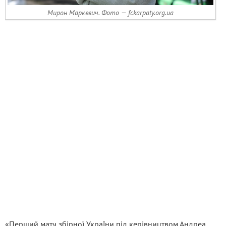
Мирон Маркевич. Фото — fckarpaty.org.ua
«Перший матч збірної України під керівництвом Андреа