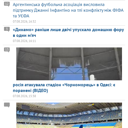
Аргентинська футбольна асоціація висловила
12
підтримку Джанні Інфантіно на тлі конфлікту між ФІФА
та УЄФА
07.08.2026, 16:32
«Динамо» раніше лише двічі упускало домашню фору
3
в один м’яч
07.08.2026, 16:11
13
росія атакувала стадіон «Чорноморець» в Одесі: є
поранені (ВІДЕО)
07.08.2026, 15:38