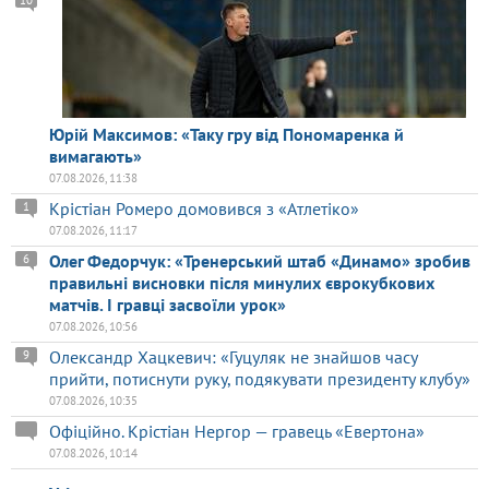
Юрій Максимов: «Таку гру від Пономаренка й
вимагають»
07.08.2026, 11:38
Крістіан Ромеро домовився з «Атлетіко»
1
07.08.2026, 11:17
Олег Федорчук: «Тренерський штаб «Динамо» зробив
6
правильні висновки після минулих єврокубкових
матчів. І гравці засвоїли урок»
07.08.2026, 10:56
Олександр Хацкевич: «Гуцуляк не знайшов часу
9
прийти, потиснути руку, подякувати президенту клубу»
07.08.2026, 10:35
Офіційно. Крістіан Нергор — гравець «Евертона»
07.08.2026, 10:14