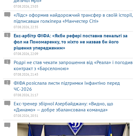
дитячої мрії»
07.08.2026, 23:03
«Лідс» оформив найдорожчий трансфер в своїй історії,
підписавши голкіпера «Манчестер Сіті»
07.08.2026, 22:35
Екс-арбітр ФІФА: «Якби рефері поставив пенальті за
1
фол на Пономаренку, то ніхто не назвав би його
рішення упередженим»
07.08.2026, 22:09
Родрі не став чекати запрошення від «Реала» і погодив
1
контракт з «Барселоною»
07.08.2026, 21:43
ФІФА розіслала листи підтримки Інфантіно перед
2
ЧС-2026
07.08.2026, 21:17
Екс-тренер збірної Азербайджану: «Видно, що
«Динамо» — добре збалансована команда»
07.08.2026, 20:51