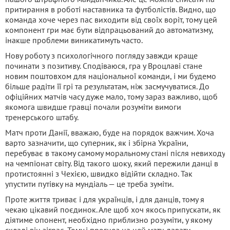
притирання в роботі наставника та футболістів. Видно, що
команда хоче через пас виходити від своїх воріт, тому цей
компонент гри має бути відпрацьований до автоматизму,
інакше проблеми виникатимуть часто.
Нову роботу з психологічного погляду завжди краще
починати з позитиву. Сподіваюся, гра у Вроцлаві стане
новим поштовхом для національної команди, і ми будемо
більше радіти її грі та результатам, ніж засмучуватися. До
офіційних матчів часу дуже мало, тому зараз важливо, щоб
якомога швидше гравці почали розуміти вимоги
тренерського штабу.
Матч проти Данії, вважаю, буде на порядок важчим. Хоча
варто зазначити, що суперник, як і збірна України,
перебуває в такому самому моральному стані після невиходу
на чемпіонат світу. Від такого шоку, який пережили данці в
протистоянні з Чехією, швидко відійти складно. Так
упустити путівку на мундіаль — це треба зуміти.
Проте життя триває і для українців, і для данців, тому я
чекаю цікавий поєдинок. Але щоб хоч якось припускати, як
діятиме опонент, необхідно приблизно розуміти, у якому
складі він зіграє. Тому і прогноз на цей матч давати