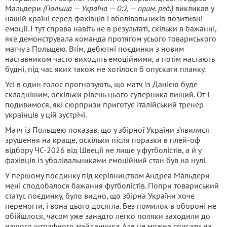
Мальдери
(Польща — Україна — 0:2, — прим. ред.)
викликав у
нашій країні серед фахівців і вболівальників позитивні
емоції. І тут справа навіть не в результаті, скільки в бажанні,
яке демонструвала команда протягом усього товариського
матчу з Польщею. Втім, дебютні поєдинки з новим
наставником часто виходять емоційними, а потім настають
будні, під час яких також не хотілося б опускати планку.
Усі в один голос прогнозують, що матч із Данією буде
складнішим, оскільки рівень цього суперника вищий. От і
подивимося, які сюрпризи приготує італійський тренер
українців у цій зустрічі.
Матч із Польщею показав, що у збірної України з’явилися
зрушення на краще, оскільки після поразки в плей-оф
відбору ЧС-2026 від Швеції не лише у футболістів, а й у
фахівців із уболівальниками емоційний стан був на нулі.
У першому поєдинку під керівництвом Андреа Мальдери
мені сподобалося бажання футболістів. Попри товариський
статус поєдинку, було видно, що збірна України хоче
перемогти, і вона цього досягла. Без помилок в обороні не
обійшлося, часом уже занадто легко поляки заходили до
нашого штрафного майданчика. Але це можна списати на