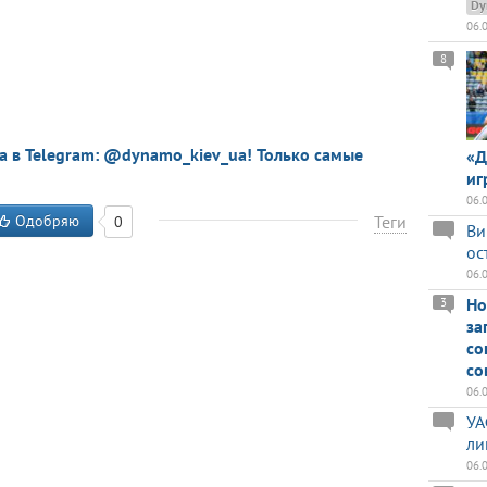
Dy
06.
8
a в Telegram: @dynamo_kiev_ua! Только самые
«Д
иг
06.
Одобряю
Теги
0
Ви
ос
06.
Но
3
за
со
со
06.
УА
ли
06.