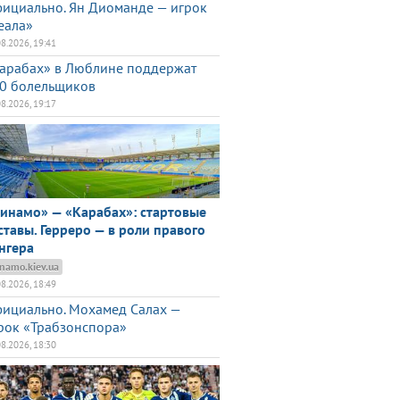
ициально. Ян Диоманде — игрок
еала»
08.2026, 19:41
арабах» в Люблине поддержат
0 болельщиков
08.2026, 19:17
инамо» — «Карабах»: стартовые
ставы. Герреро — в роли правого
нгера
namo.kiev.ua
08.2026, 18:49
ициально. Мохамед Салах —
рок «Трабзонспора»
08.2026, 18:30