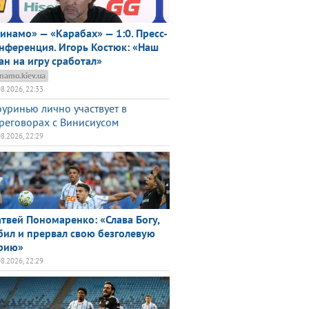
инамо» — «Карабах» — 1:0. Пресс-
нференция. Игорь Костюк: «Наш
ан на игру сработал»
namo.kiev.ua
08.2026, 22:33
уринью лично участвует в
реговорах с Винисиусом
08.2026, 22:29
твей Пономаренко: «Слава Богу,
бил и прервал свою безголевую
рию»
08.2026, 22:29