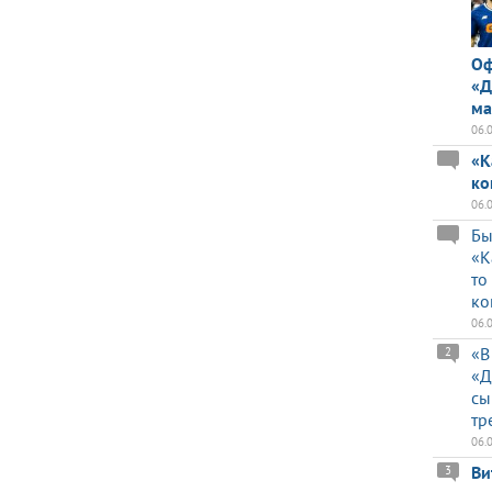
Оф
«Д
ма
06.
«К
ко
06.
Бы
«К
то
ко
06.
«В
2
«Д
сы
тр
06.
Ви
3