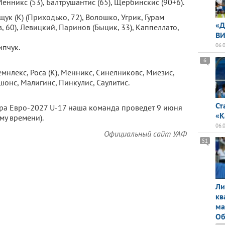
 Менникс (53), Балтрушантис (65), Щербинскис (90+6).
ук (К) (Приходько, 72), Волошко, Угрик, Гурам
«Д
, 60), Левицкий, Паринов (Быцик, 33), Каппеллато,
ВИ
06.
ипчук.
6
мнлекс, Роса (К), Менникс, Синелниковс, Миезис,
онс, Малигинс, Пинкулис, Саулитис.
Ст
ора Евро-2027 U-17 наша команда проведет 9 июня
«К
му времени).
06.
Официальный сайт УАФ
51
Ли
кв
ма
Об