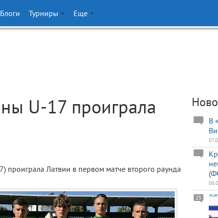
Блоги
Турниры
Еще
ны U-17 проиграла
Ново
В 
Ви
07.
Кр
не
) проиграла Латвии в первом матче второго раунда
(Ф
06.
25