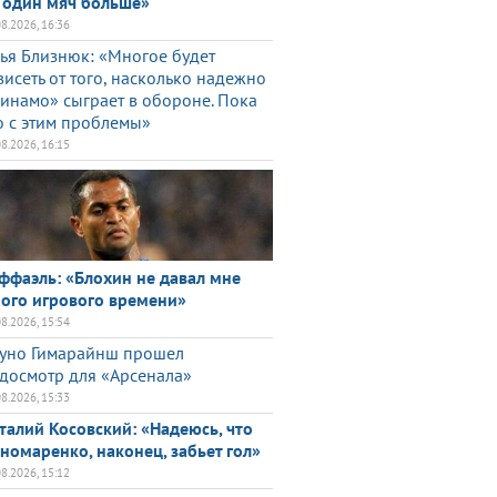
 один мяч больше»
08.2026, 16:36
ья Близнюк: «Многое будет
висеть от того, насколько надежно
инамо» сыграет в обороне. Пока
о с этим проблемы»
08.2026, 16:15
ффаэль: «Блохин не давал мне
ого игрового времени»
08.2026, 15:54
уно Гимарайнш прошел
досмотр для «Арсенала»
08.2026, 15:33
талий Косовский: «Надеюсь, что
номаренко, наконец, забьет гол»
08.2026, 15:12