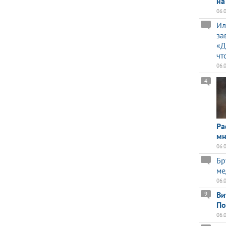
на
06.
Ил
за
«Д
чт
06.
4
Ра
мн
06.
Бр
ме
06.
Ви
9
По
06.