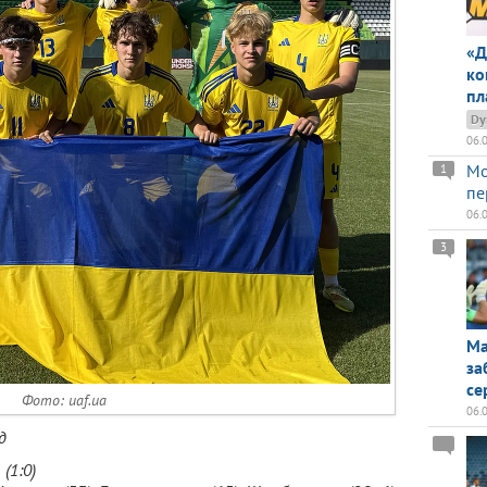
«Д
ко
пл
Dy
06.
Мо
1
пе
06.
3
Ма
за
се
Фото: uaf.ua
06.
д
3
(1:0)