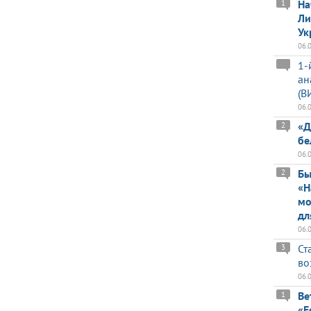
На
1
Ли
Ук
06.
1-
ан
(В
06.
«Д
2
бе
06.
Бы
2
«Н
мо
дл
06.
Ст
3
во
06.
Ве
1
«Е