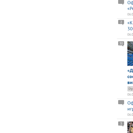
Оф
«Р
06.
«К
2
30
06.
30
«Д
со
ви
Dy
06.
Оф
иг
06.
3