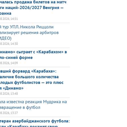
чалась продажа билетов на матч
ги наций-2026/2027 Венгрия —
раина
08.2026, 14:51
й тур УПЛ. Никола Риццоли
ализирует решения арбитров
ИДЕО)
08.2026, 14:30
инамо» сыграет с «Карабахом» в
ло-синей форме
08.2026, 14:09
вший форвард «Карабаха»:
аличие большого количества
лодых футболистов — это плюс
я «Динамо»
08.2026, 13:48
ала известна реакция Мудрика на
звращение в футбол
08.2026, 13:27
теран азербайджанского футбола:
сли «Карабах» покажет свою