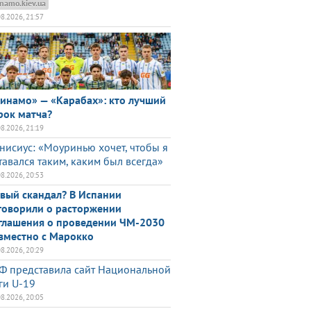
namo.kiev.ua
08.2026, 21:57
инамо» — «Карабах»: кто лучший
рок матча?
08.2026, 21:19
нисиус: «Моуринью хочет, чтобы я
тавался таким, каким был всегда»
08.2026, 20:53
вый скандал? В Испании
говорили о расторжении
глашения о проведении ЧМ-2030
вместно с Марокко
08.2026, 20:29
Ф представила сайт Национальной
ги U-19
08.2026, 20:05