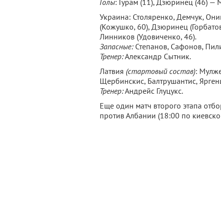
Голы
: Гурам (11), Дзюринец (46) —
Украина: Столяренко, Демчук, Онищ
(Кожушко, 60), Дзюринец (Горбатов
Линников (Удовиченко, 46).
Запасные:
Степанов, Сафонов, Пил
Тренер:
Александр Сытник.
Латвия
(стартовый состав)
: Мулже
Щербинскис, Балтрушантис, Яргенш
Тренер:
Андрейс Глуцукс.
Еще один матч второго этапа отб
против Албании (18:00 по киевско