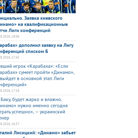
ициально. Заявка киевского
инамо» на квалификационные
тчи Лиги конференций
08.2026, 18:06
арабах» дополнил заявку на Лигу
нференций списком Б
08.2026, 17:42
вший игрок «Карабаха»: «Если
арабах» сумеет пройти «Динамо»,
 выйдет в основной этап Лиги
нференций»
08.2026, 17:18
 Баку, будет жарко и влажно.
инамо» нужно именно сегодня
грать успешно», — украинский
енер
08.2026, 16:57
талий Лисицкий: «Динамо» забьет