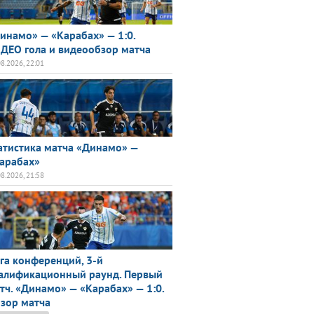
инамо» — «Карабах» — 1:0.
ДЕО гола и видеообзор матча
08.2026, 22:01
атистика матча «Динамо» —
арабах»
08.2026, 21:58
га конференций, 3-й
алификационный раунд. Первый
тч. «Динамо» — «Карабах» — 1:0.
зор матча