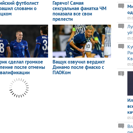
Ми
од
05.
Лу
уй
05.
Ку
Ра
Кв
05.
1
Ил
вс
ка
05.
Вл
пе