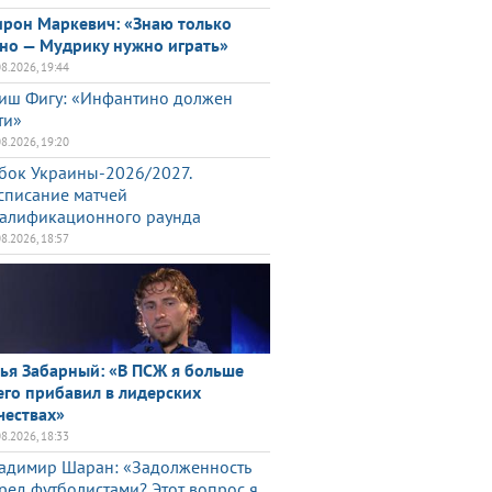
рон Маркевич: «Знаю только
но — Мудрику нужно играть»
08.2026, 19:44
иш Фигу: «Инфантино должен
ти»
08.2026, 19:20
бок Украины-2026/2027.
списание матчей
алификационного раунда
08.2026, 18:57
ья Забарный: «В ПСЖ я больше
его прибавил в лидерских
чествах»
08.2026, 18:33
адимир Шаран: «Задолженность
ред футболистами? Этот вопрос я