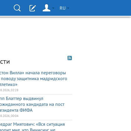
RU
сти
стон Вилла» начала переговоры
 поводу защитника мадридского
тлетико»
08.2026, 02:28
пп Блаттер выдвинул
ожиданного кандидата на пост
езидента ФИФА
08.2026, 00:04
едраг Миятович: «Вся ситуация
ворит мне, что Винисиус не