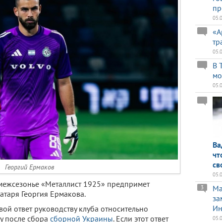
пр
05.
«А
тр
05.
В 
мо
05.
Ва
чт
св
Георгий Ермаков
05.
 межсезонье «Металлист 1925» предпримет
Ma
3
атаря Георгия Ермакова.
за
Ин
вой ответ руководству клуба относительно
ну после сбора
сборной Украины
. Если этот ответ
05.