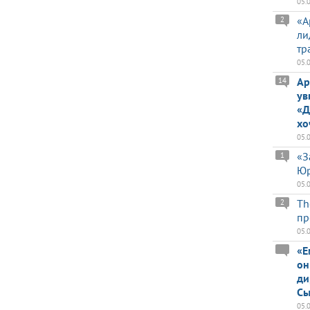
05.
«А
2
ли
тр
05.
Ар
14
ув
«Д
хо
05.
«З
1
Юр
05.
Th
2
пр
05.
«Е
он
ди
Сы
05.