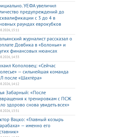
ициально. УЕФА увеличил
личество предупреждений до
сквалификации с 3 до 4 в
новных раундах еврокубков
08.2026, 15:11
альянский журналист рассказал о
рплате Довбика в «Болоньи» и
угих финансовых нюансах
08.2026, 14:33
хаил Кополовец: «Сейчас
олесье» — сильнейшая команда
Л после «Шахтёра»
08.2026, 14:12
ья Забарный: «После
звращения к тренировкам с ПСЖ
ло здорово снова увидеть всех»
08.2026, 13:51
ктор Вацко: «Главный козырь
арабаха» — именно его
ставник»