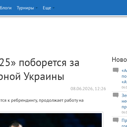
Блоги
Турниры
Еще
25» поборется за
Ново
«А
рной Украины
по
«А
06.
08.06.2026, 12:26
Зе
ится к ребрендингу, продолжает работу на
не
пр
06.
Пр
го