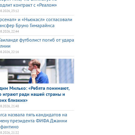
одлит контракт с «Реалом»
08.2026, 23:12
рсенал» и «Ньюкасл» согласовали
ансфер Бруно Гимарайнса
08.2026, 22:44
Таиланде футболист погиб от удара
лнии
08.2026, 22:16
дим Милько: «Ребята понимают,
о играют ради нашей страны и
оих близких»
08.2026, 21:48
rca назвала пять кандидатов на
мену президента ФИФА Джанни
фантино
08.2026, 21:22