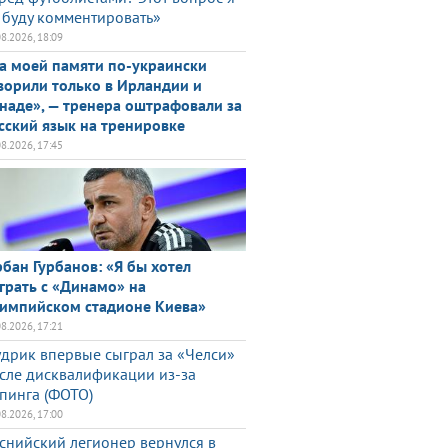
 буду комментировать»
08.2026, 18:09
а моей памяти по-украински
ворили только в Ирландии и
наде», — тренера оштрафовали за
сский язык на тренировке
08.2026, 17:45
рбан Гурбанов: «Я бы хотел
грать с «Динамо» на
импийском стадионе Киева»
08.2026, 17:21
дрик впервые сыграл за «Челси»
сле дисквалификации из-за
пинга (ФОТО)
08.2026, 17:00
снийский легионер вернулся в