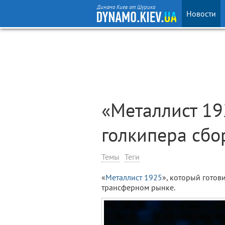
Динамо Киев от Шурика
Новости
«Металлист 19
голкипера сбо
Темы
Теги
«
Металлист 1925
», который готов
трансферном рынке.