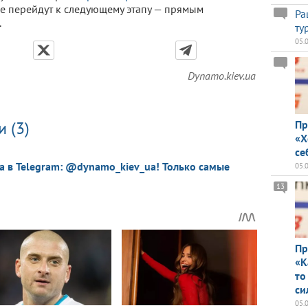
е перейдут к следующему этапу — прямым
Ра
.
ту
05.
Dynamo.kiev.ua
 (3)
Пр
«Х
се
a в Telegram: @dynamo_kiev_ua! Только самые
05.
13
Пр
«К
то
си
05.