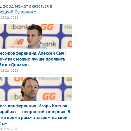
шфорд может оказаться в
рецкой Суперлиге
08.2026, 20:56
есс-конференция. Алексей Сыч:
очу как можно лучше проявить
бя в «Динамо»
08.2026, 20:32
есс-конференция. Игорь Костюк:
арабах» — непростой соперник. В
 же время рассчитываем на свои
лы»
08.2026, 20:08