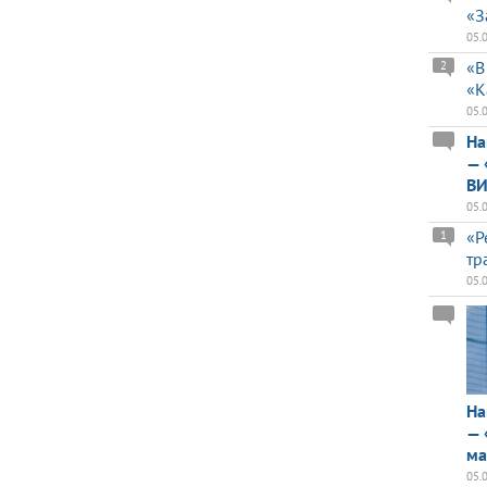
«З
05.
«В
2
«К
05.
На
— 
ВИ
05.
«Р
1
тр
05.
На
— 
ма
05.