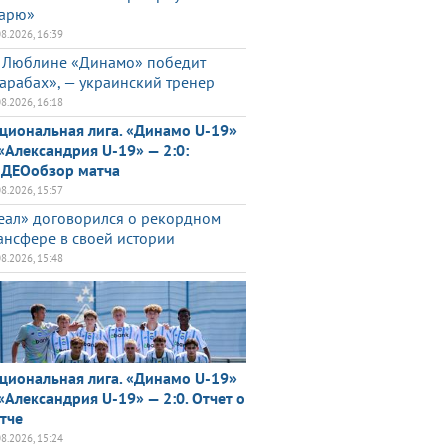
арю»
08.2026, 16:39
 Люблине «Динамо» победит
арабах», — украинский тренер
08.2026, 16:18
циональная лига. «Динамо U-19»
«Александрия U-19» — 2:0:
ДЕОобзор матча
08.2026, 15:57
еал» договорился о рекордном
ансфере в своей истории
08.2026, 15:48
циональная лига. «Динамо U-19»
«Александрия U-19» — 2:0. Отчет о
тче
08.2026, 15:24