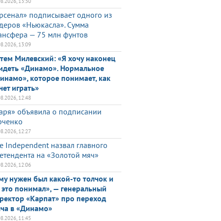
08.2026, 13:30
рсенал» подписывает одного из
деров «Ньюкасла». Сумма
ансфера — 75 млн фунтов
08.2026, 13:09
тем Милевский: «Я хочу наконец
идеть «Динамо». Нормальное
инамо», которое понимает, как
чет играть»
08.2026, 12:48
аря» объявила о подписании
ченко
08.2026, 12:27
e Independent назвал главного
етендента на «Золотой мяч»
08.2026, 12:06
му нужен был какой-то толчок и
 это понимал», — генеральный
ректор «Карпат» про переход
ча в «Динамо»
08.2026, 11:45