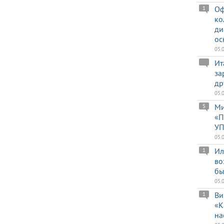
Оф
1
ко
ди
ос
05.
Ит
за
др
05.
Ми
5
«П
УП
05.
Ил
1
во
бы
05.
Ви
1
«К
на