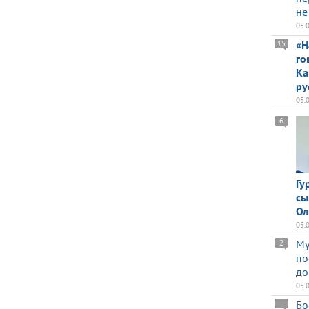
не
05.
«Н
15
го
Ка
ру
05.
6
Гу
сы
Ол
05.
Му
2
по
до
05.
Бо