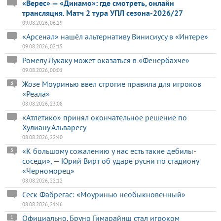
«Верес» — «Динамо»: где смотреть, онлайн
трансляция. Матч 2 тура УПЛ сезона-2026/27
09.08.2026, 06:29
«Арсенал» нашёл альтернативу Винисиусу в «Интере»
09.08.2026, 02:15
Ромелу Лукаку может оказаться в «Фенербахче»
09.08.2026, 00:01
Жозе Моуринью ввел строгие правила для игроков
3
«Реала»
08.08.2026, 23:08
«Атлетико» принял окончательное решение по
Хулиану Альваресу
08.08.2026, 22:40
«К большому сожалению у нас есть такие дебилы-
5
соседи», — Юрий Вирт об ударе русни по стадиону
«Черноморец»
08.08.2026, 22:12
Сеск Фабрегас: «Моуринью необыкновенный»
08.08.2026, 21:46
Официально. Бруно Гимарайнш стал игроком
1