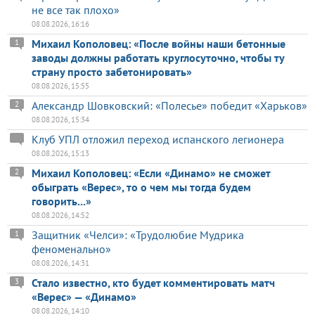
не все так плохо»
08.08.2026, 16:16
Михаил Кополовец: «После войны наши бетонные
1
заводы должны работать круглосуточно, чтобы ту
страну просто забетонировать»
08.08.2026, 15:55
Александр Шовковский: «Полесье» победит «Харьков»
2
08.08.2026, 15:34
Клуб УПЛ отложил переход испанского легионера
08.08.2026, 15:13
Михаил Кополовец: «Если «Динамо» не сможет
2
обыграть «Верес», то о чем мы тогда будем
говорить...»
08.08.2026, 14:52
Защитник «Челси»: «Трудолюбие Мудрика
1
феноменально»
08.08.2026, 14:31
Стало известно, кто будет комментировать матч
3
«Верес» — «Динамо»
08.08.2026, 14:10