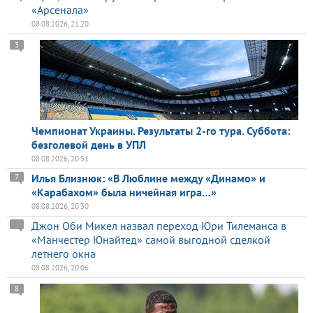
«Арсенала»
08.08.2026, 21:20
3
Чемпионат Украины. Результаты 2-го тура. Суббота:
безголевой день в УПЛ
08.08.2026, 20:51
Илья Близнюк: «В Люблине между «Динамо» и
7
«Карабахом» была ничейная игра…»
08.08.2026, 20:30
Джон Оби Микел назвал переход Юри Тилеманса в
«Манчестер Юнайтед» самой выгодной сделкой
летнего окна
08.08.2026, 20:06
8