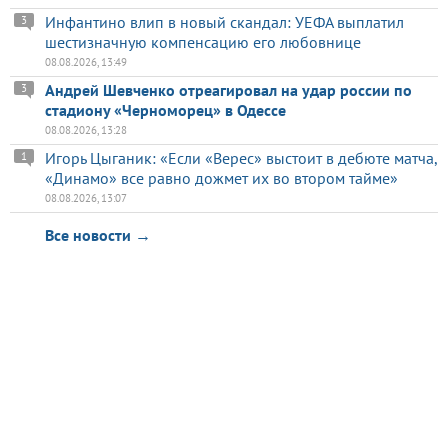
Инфантино влип в новый скандал: УЕФА выплатил
3
шестизначную компенсацию его любовнице
08.08.2026, 13:49
Андрей Шевченко отреагировал на удар россии по
3
стадиону «Черноморец» в Одессе
08.08.2026, 13:28
Игорь Цыганик: «Если «Верес» выстоит в дебюте матча,
1
«Динамо» все равно дожмет их во втором тайме»
08.08.2026, 13:07
Все новости →