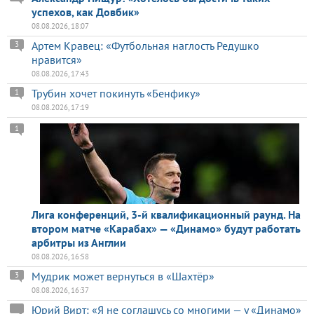
успехов, как Довбик»
08.08.2026, 18:07
Артем Кравец: «Футбольная наглость Редушко
3
нравится»
08.08.2026, 17:43
Трубин хочет покинуть «Бенфику»
1
08.08.2026, 17:19
1
Лига конференций, 3-й квалификационный раунд. На
втором матче «Карабах» — «Динамо» будут работать
арбитры из Англии
08.08.2026, 16:58
Мудрик может вернуться в «Шахтёр»
3
08.08.2026, 16:37
Юрий Вирт: «Я не соглашусь со многими — у «Динамо»