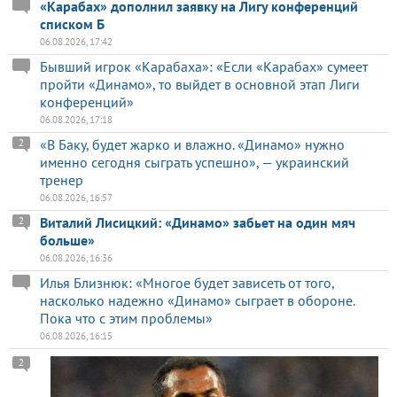
«Карабах» дополнил заявку на Лигу конференций
списком Б
06.08.2026, 17:42
Бывший игрок «Карабаха»: «Если «Карабах» сумеет
пройти «Динамо», то выйдет в основной этап Лиги
конференций»
06.08.2026, 17:18
«В Баку, будет жарко и влажно. «Динамо» нужно
2
именно сегодня сыграть успешно», — украинский
тренер
06.08.2026, 16:57
Виталий Лисицкий: «Динамо» забьет на один мяч
2
больше»
06.08.2026, 16:36
Илья Близнюк: «Многое будет зависеть от того,
насколько надежно «Динамо» сыграет в обороне.
Пока что с этим проблемы»
06.08.2026, 16:15
2