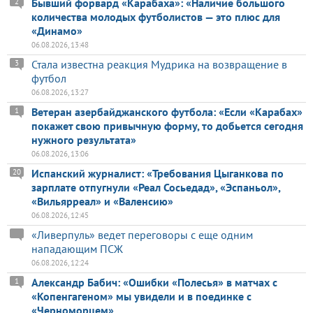
Бывший форвард «Карабаха»: «Наличие большого
2
количества молодых футболистов — это плюс для
«Динамо»
06.08.2026, 13:48
Стала известна реакция Мудрика на возвращение в
3
футбол
06.08.2026, 13:27
Ветеран азербайджанского футбола: «Если «Карабах»
1
покажет свою привычную форму, то добьется сегодня
нужного результата»
06.08.2026, 13:06
Испанский журналист: «Требования Цыганкова по
20
зарплате отпугнули «Реал Сосьедад», «Эспаньол»,
«Вильярреал» и «Валенсию»
06.08.2026, 12:45
«Ливерпуль» ведет переговоры с еще одним
нападающим ПСЖ
06.08.2026, 12:24
Александр Бабич: «Ошибки «Полесья» в матчах с
1
«Копенгагеном» мы увидели и в поединке с
«Черноморцем»