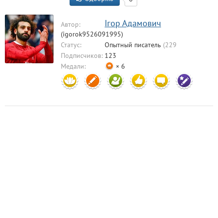
Ігор Адамович
Автор:
(igorok9526091995)
Статус:
Опытный писатель
(229
комментариев)
Подписчиков:
123
Медали:
× 6