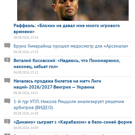
Раффаэль: «Блохин не давал мне много игрового
времени»
06.08.2026, 15:54
Бруно Гимарайнш прошел медосмотр для «Арсенала»
06.08.2026, 15:33
Виталий Косовский: «Надеюсь, что Пономаренко,
9
наконец, забьет гол»
06.08.2026, 15:12
Началась продажа билетов на матч Лиги
наций-2026/2027 Венгрия — Украина
06.08.2026, 14:51
1-й тур УПЛ. Никола Риццоли анализирует решения
арбитров (ВИДЕО)
06.08.2026, 14:30
«Динамо» сыграет с «Карабахом» в бело-синей форме
2
06.08.2026, 14:09