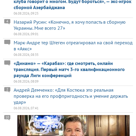
клуба говорит о многом. Будут бороться», — экс-игрок
сборной Азербайджана
06.08.2026, 09:25
Назарий Русин: «Конечно, я хочу попасть в сборную
4
Украины. Мне всего 27»
06.08.2026, 09:01
Марк-Андре тер Штеген отреагировал на свой переход
в «Аякс»
06.08.2026, 08:35
«Динамо» — «Карабах»: где смотреть, онлайн
трансляция. Первый матч 3-го квалификационного
раунда Лиги конференций
06.08.2026, 08:09
Андрей Демченко: «Для Костюка это реальная
2
проверка на его профпригодность и умение держать
удар»
06.08.2026, 07:41
10