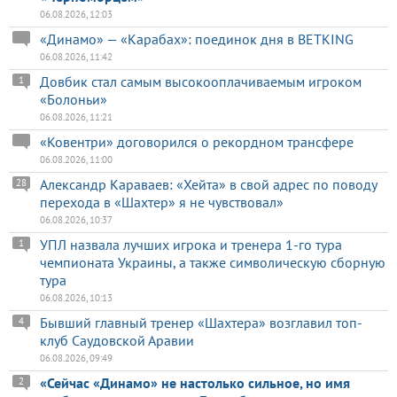
06.08.2026, 12:03
«Динамо» — «Карабах»: поединок дня в BETKING
06.08.2026, 11:42
Довбик стал самым высокооплачиваемым игроком
1
«Болоньи»
06.08.2026, 11:21
«Ковентри» договорился о рекордном трансфере
06.08.2026, 11:00
Александр Караваев: «Хейта» в свой адрес по поводу
28
перехода в «Шахтер» я не чувствовал»
06.08.2026, 10:37
УПЛ назвала лучших игрока и тренера 1-го тура
1
чемпионата Украины, а также символическую сборную
тура
06.08.2026, 10:13
Бывший главный тренер «Шахтера» возглавил топ-
4
клуб Саудовской Аравии
06.08.2026, 09:49
«Сейчас «Динамо» не настолько сильное, но имя
2