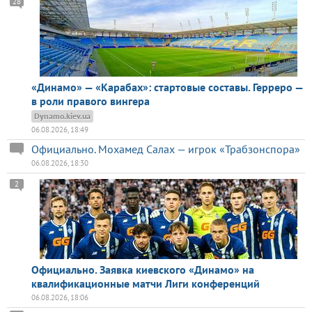
28
«Динамо» — «Карабах»: стартовые составы. Герреро —
в роли правого вингера
Dynamo.kiev.ua
06.08.2026, 18:49
Официально. Мохамед Салах — игрок «Трабзонспора»
06.08.2026, 18:30
2
Официально. Заявка киевского «Динамо» на
квалификационные матчи Лиги конференций
06.08.2026, 18:06