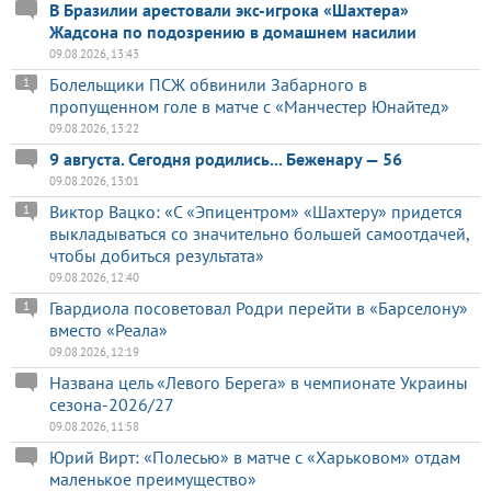
В Бразилии арестовали экс-игрока «Шахтера»
Жадсона по подозрению в домашнем насилии
09.08.2026, 13:43
Болельщики ПСЖ обвинили Забарного в
1
пропущенном голе в матче с «Манчестер Юнайтед»
09.08.2026, 13:22
9 августа. Сегодня родились... Беженару — 56
09.08.2026, 13:01
Виктор Вацко: «С «Эпицентром» «Шахтеру» придется
1
выкладываться со значительно большей самоотдачей,
чтобы добиться результата»
09.08.2026, 12:40
Гвардиола посоветовал Родри перейти в «Барселону»
1
вместо «Реала»
09.08.2026, 12:19
Названа цель «Левого Берега» в чемпионате Украины
сезона-2026/27
09.08.2026, 11:58
Юрий Вирт: «Полесью» в матче с «Харьковом» отдам
маленькое преимущество»