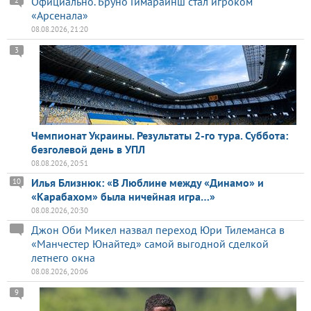
Официально. Бруно Гимарайнш стал игроком
2
«Арсенала»
08.08.2026, 21:20
3
Чемпионат Украины. Результаты 2-го тура. Суббота:
безголевой день в УПЛ
08.08.2026, 20:51
Илья Близнюк: «В Люблине между «Динамо» и
10
«Карабахом» была ничейная игра…»
08.08.2026, 20:30
Джон Оби Микел назвал переход Юри Тилеманса в
«Манчестер Юнайтед» самой выгодной сделкой
летнего окна
08.08.2026, 20:06
9