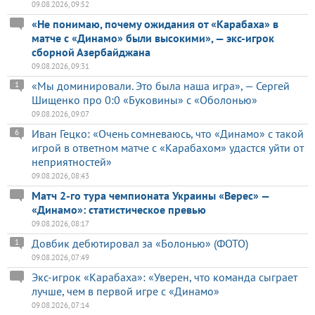
09.08.2026, 09:52
«Не понимаю, почему ожидания от «Карабаха» в
матче с «Динамо» были высокими», — экс-игрок
сборной Азербайджана
09.08.2026, 09:31
«Мы доминировали. Это была наша игра», — Сергей
1
Шищенко про 0:0 «Буковины» с «Оболонью»
09.08.2026, 09:07
Иван Гецко: «Очень сомневаюсь, что «Динамо» с такой
6
игрой в ответном матче с «Карабахом» удастся уйти от
неприятностей»
09.08.2026, 08:43
Матч 2-го тура чемпионата Украины «Верес» —
«Динамо»: статистическое превью
09.08.2026, 08:17
Довбик дебютировал за «Болонью» (ФОТО)
1
09.08.2026, 07:49
Экс-игрок «Карабаха»: «Уверен, что команда сыграет
лучше, чем в первой игре с «Динамо»
09.08.2026, 07:14