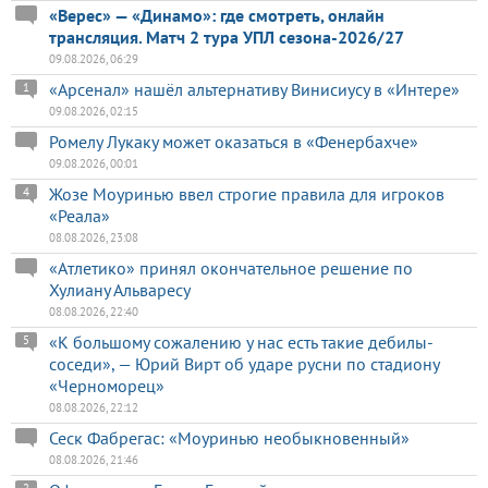
«Верес» — «Динамо»: где смотреть, онлайн
трансляция. Матч 2 тура УПЛ сезона-2026/27
09.08.2026, 06:29
«Арсенал» нашёл альтернативу Винисиусу в «Интере»
1
09.08.2026, 02:15
Ромелу Лукаку может оказаться в «Фенербахче»
09.08.2026, 00:01
Жозе Моуринью ввел строгие правила для игроков
4
«Реала»
08.08.2026, 23:08
«Атлетико» принял окончательное решение по
Хулиану Альваресу
08.08.2026, 22:40
«К большому сожалению у нас есть такие дебилы-
5
соседи», — Юрий Вирт об ударе русни по стадиону
«Черноморец»
08.08.2026, 22:12
Сеск Фабрегас: «Моуринью необыкновенный»
08.08.2026, 21:46