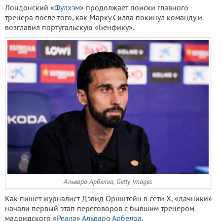
Лондонский «
Фулхэм
» продолжает поиски главного
тренера после того, как Марку Силва покинул команду и
возглавил португальскую «Бенфику».
Альваро Арбелоа, Getty Images
Как пишет журналист Дэвид Орнштейн в сети X, «дачники»
начали первый этап переговоров с бывшим тренером
мадридского «
Реала
»
Альваро Арбелоа
.