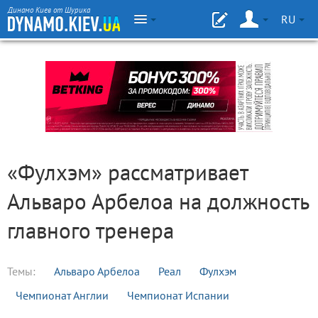
Динамо Киев от Шурика
RU
«Фулхэм» рассматривает
Альваро Арбелоа на должность
главного тренера
Темы:
Альваро Арбелоа
Реал
Фулхэм
Чемпионат Англии
Чемпионат Испании