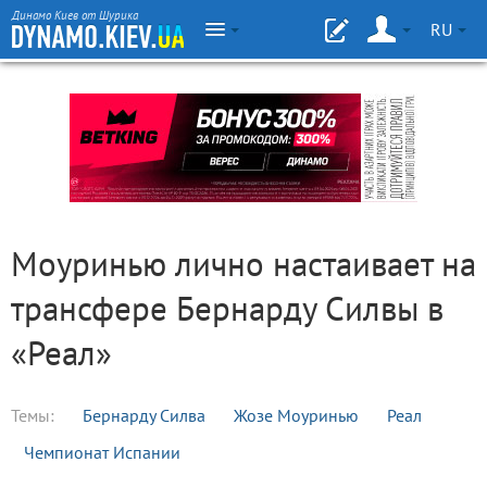
Динамо Киев от Шурика
RU
Моуринью лично настаивает на
трансфере Бернарду Силвы в
«Реал»
Темы:
Бернарду Силва
Жозе Моуринью
Реал
Чемпионат Испании