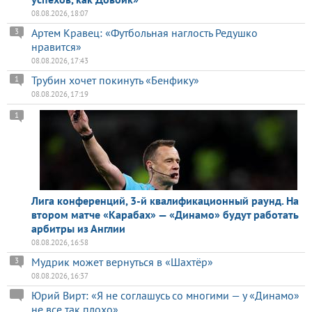
08.08.2026, 18:07
Артем Кравец: «Футбольная наглость Редушко
3
нравится»
08.08.2026, 17:43
Трубин хочет покинуть «Бенфику»
1
08.08.2026, 17:19
1
Лига конференций, 3-й квалификационный раунд. На
втором матче «Карабах» — «Динамо» будут работать
арбитры из Англии
08.08.2026, 16:58
Мудрик может вернуться в «Шахтёр»
3
08.08.2026, 16:37
Юрий Вирт: «Я не соглашусь со многими — у «Динамо»
не все так плохо»