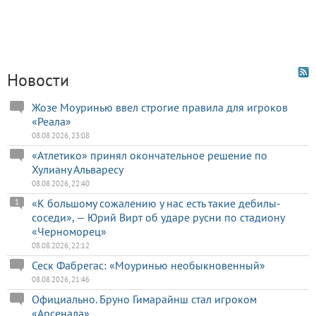
Новости
Жозе Моуринью ввел строгие правила для игроков
«Реала»
08.08.2026, 23:08
«Атлетико» принял окончательное решение по
Хулиану Альваресу
08.08.2026, 22:40
«К большому сожалению у нас есть такие дебилы-
1
соседи», — Юрий Вирт об ударе русни по стадиону
«Черноморец»
08.08.2026, 22:12
Сеск Фабрегас: «Моуринью необыкновенный»
08.08.2026, 21:46
Официально. Бруно Гимарайнш стал игроком
«Арсенала»