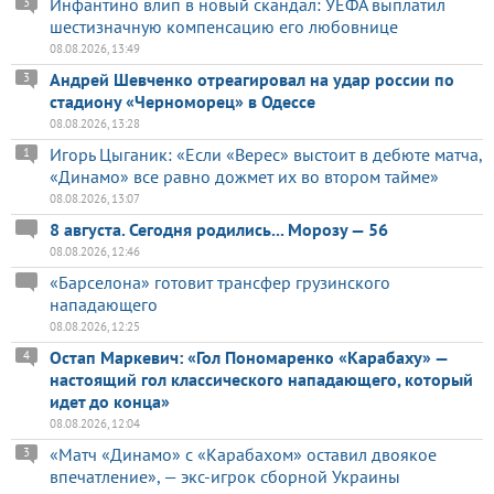
Инфантино влип в новый скандал: УЕФА выплатил
3
шестизначную компенсацию его любовнице
08.08.2026, 13:49
Андрей Шевченко отреагировал на удар россии по
3
стадиону «Черноморец» в Одессе
08.08.2026, 13:28
Игорь Цыганик: «Если «Верес» выстоит в дебюте матча,
1
«Динамо» все равно дожмет их во втором тайме»
08.08.2026, 13:07
8 августа. Сегодня родились... Морозу — 56
08.08.2026, 12:46
«Барселона» готовит трансфер грузинского
нападающего
08.08.2026, 12:25
Остап Маркевич: «Гол Пономаренко «Карабаху» —
4
настоящий гол классического нападающего, который
идет до конца»
08.08.2026, 12:04
«Матч «Динамо» с «Карабахом» оставил двоякое
3
впечатление», — экс-игрок сборной Украины