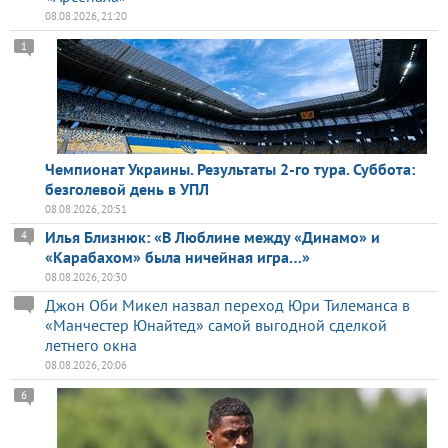
08.08.2026, 21:20
1
Чемпионат Украины. Результаты 2-го тура. Суббота:
безголевой день в УПЛ
08.08.2026, 20:51
Илья Близнюк: «В Люблине между «Динамо» и
4
«Карабахом» была ничейная игра…»
08.08.2026, 20:30
Джон Оби Микел назвал переход Юри Тилеманса в
«Манчестер Юнайтед» самой выгодной сделкой
летнего окна
08.08.2026, 20:06
6