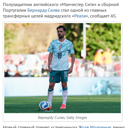
Полузащитник английского «Манчестер Сити» и сборной
Португалии
Бернарду Силва
стал одной из главных
трансферных целей мадридского «
Реала
», сообщает AS.
Бернарду Силва, Getty Images
Новый главный тренер «сливочных»
Жозе Моуринью
лично