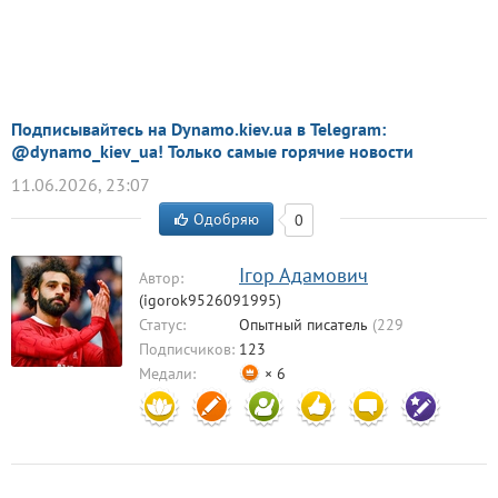
Подписывайтесь на Dynamo.kiev.ua в Telegram:
@dynamo_kiev_ua! Только самые горячие новости
11.06.2026, 23:07
Одобряю
0
Ігор Адамович
Автор:
(igorok9526091995)
Статус:
Опытный писатель
(229
комментариев)
Подписчиков:
123
Медали:
× 6