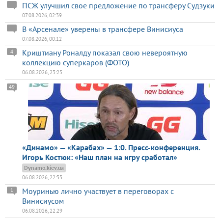
ПСЖ улучшил свое предложение по трансферу Судзуки
07.08.2026, 02:39
В «Арсенале» уверены в трансфере Винисиуса
07.08.2026, 00:12
Криштиану Роналду показал свою невероятную
4
коллекцию суперкаров (ФОТО)
06.08.2026, 23:25
49
«Динамо» — «Карабах» — 1:0. Пресс-конференция.
Игорь Костюк: «Наш план на игру сработал»
Dynamo.kiev.ua
06.08.2026, 22:33
Моуринью лично участвует в переговорах с
1
Винисиусом
06.08.2026, 22:29