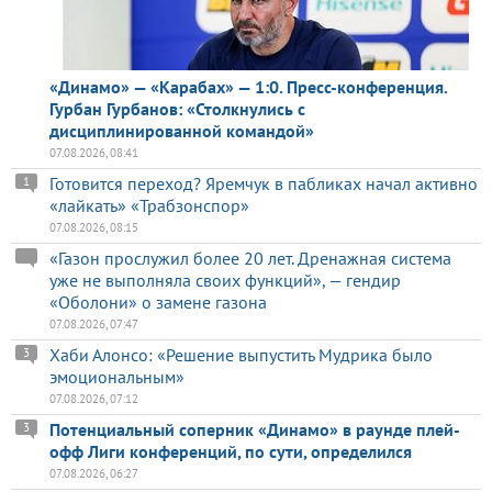
«Динамо» — «Карабах» — 1:0. Пресс-конференция.
Гурбан Гурбанов: «Столкнулись с
дисциплинированной командой»
07.08.2026, 08:41
Готовится переход? Яремчук в пабликах начал активно
1
«лайкать» «Трабзонспор»
07.08.2026, 08:15
«Газон прослужил более 20 лет. Дренажная система
уже не выполняла своих функций», — гендир
«Оболони» о замене газона
07.08.2026, 07:47
Хаби Алонсо: «Решение выпустить Мудрика было
3
эмоциональным»
07.08.2026, 07:12
Потенциальный соперник «Динамо» в раунде плей-
3
офф Лиги конференций, по сути, определился
07.08.2026, 06:27