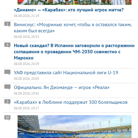
«Динамо» — «Карабах»: кто лучший игрок матча?
06.08.2026, 21:19
Винисиус: «Моуринью хочет, чтобы я оставался таким,
1
каким был всегда»
06.08.2026, 20:53
Новый скандал? В Испании заговорили о расторжении
4
соглашения о проведении ЧМ-2030 совместно с
Марокко
06.08.2026, 20:29
УАФ представила сайт Национальной лиги U-19
06.08.2026, 20:05
Официально. Ян Диоманде — игрок «Реала»
06.08.2026, 19:41
«Карабах» в Люблине поддержат 300 болельщиков
2
06.08.2026, 19:17
30