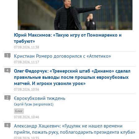
Юрий Максимов: «Такую игру от Пономаренко и
требуют»
07.08.2026, 11:38
Кристиан Ромеро договорился с «Атлетико»
1
07.08.2026, 11:17
Олег Федорчук: «Тренерский штаб «Динамо» сделал
4
правильные выводы после прошлых еврокубковых
матчей. И игроки усвоили урок»
07.08.2026, 10:56
Єврокубковий тиждень
2
Сергій Гусак (sergiomole1)
Блог
07.08.2026, 10:46
Александр Хацкевич: «Гуцуляк не нашел времени
6
прийти, пожать руку, поблагодарить президента клуба»
07.08.2026, 10:35