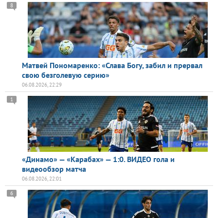
8
Матвей Пономаренко: «Слава Богу, забил и прервал
свою безголевую серию»
06.08.2026, 22:29
1
«Динамо» — «Карабах» — 1:0. ВИДЕО гола и
видеообзор матча
06.08.2026, 22:01
6