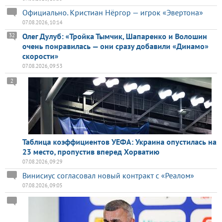
Официально. Кристиан Нёргор — игрок «Эвертона»
07.08.2026, 10:14
Олег Дулуб: «Тройка Тымчик, Шапаренко и Волошин
32
очень понравилась — они сразу добавили «Динамо»
скорости»
07.08.2026, 09:53
2
Таблица коэффициентов УЕФА: Украина опустилась на
23 место, пропустив вперед Хорватию
07.08.2026, 09:29
Винисиус согласовал новый контракт с «Реалом»
07.08.2026, 09:05