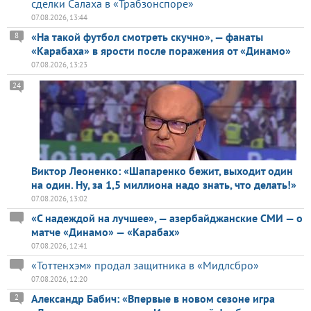
сделки Салаха в «Трабзонспоре»
07.08.2026, 13:44
«На такой футбол смотреть скучно», — фанаты
8
«Карабаха» в ярости после поражения от «Динамо»
07.08.2026, 13:23
24
Виктор Леоненко: «Шапаренко бежит, выходит один
на один. Ну, за 1,5 миллиона надо знать, что делать!»
07.08.2026, 13:02
«С надеждой на лучшее», — азербайджанские СМИ — о
матче «Динамо» — «Карабах»
07.08.2026, 12:41
«Тоттенхэм» продал защитника в «Мидлсбро»
07.08.2026, 12:20
Александр Бабич: «Впервые в новом сезоне игра
2