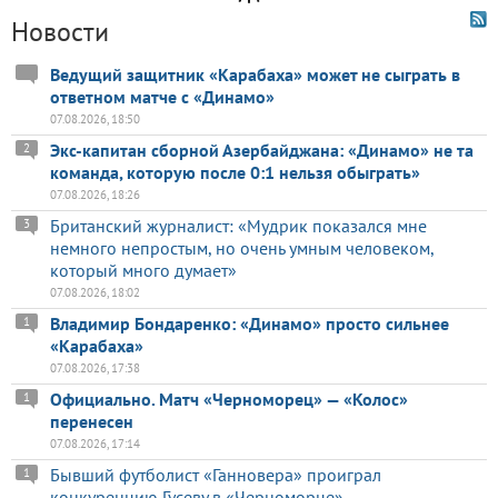
Новости
Ведущий защитник «Карабаха» может не сыграть в
ответном матче с «Динамо»
07.08.2026, 18:50
Экс-капитан сборной Азербайджана: «Динамо» не та
2
команда, которую после 0:1 нельзя обыграть»
07.08.2026, 18:26
Британский журналист: «Мудрик показался мне
3
немного непростым, но очень умным человеком,
который много думает»
07.08.2026, 18:02
Владимир Бондаренко: «Динамо» просто сильнее
1
«Карабаха»
07.08.2026, 17:38
Официально. Матч «Черноморец» — «Колос»
1
перенесен
07.08.2026, 17:14
Бывший футболист «Ганновера» проиграл
1
конкуренцию Гусеву в «Черноморце»