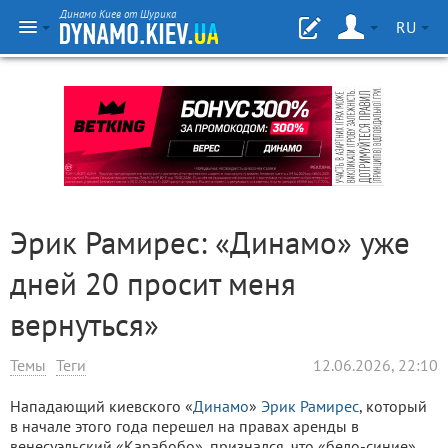
Динамо Киев от Шурика
RU
Эрик Рамирес: «Динамо» уже
дней 20 просит меня
вернуться»
Темы
Теги
12.06.2026, 22:10
Нападающий киевского «
Динамо
»
Эрик Рамирес
, который
в начале этого года перешел на правах аренды в
венесуэльский «Карабобо», признался, что «бело-синие»