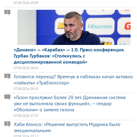
07.08.2026, 09:05
1
«Динамо» — «Карабах» — 1:0. Пресс-конференция.
Гурбан Гурбанов: «Столкнулись с
дисциплинированной командой»
07.08.2026, 08:41
Готовится переход? Яремчук в пабликах начал активно
1
«лайкать» «Трабзонспор»
07.08.2026, 08:15
«Газон прослужил более 20 лет. Дренажная система
уже не выполняла своих функций», — гендир
«Оболони» о замене газона
07.08.2026, 07:47
Хаби Алонсо: «Решение выпустить Мудрика было
3
эмоциональным»
07.08.2026, 07:12