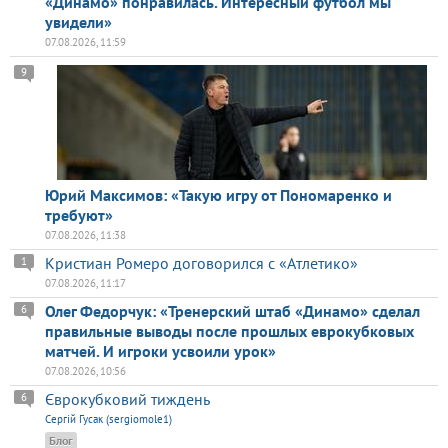
«Динамо» понравилась. Интересный футбол мы
увидели»
07.08.2026, 11:59
9
Юрий Максимов: «Такую игру от Пономаренко и
требуют»
07.08.2026, 11:38
Кристиан Ромеро договорился с «Атлетико»
1
07.08.2026, 11:17
Олег Федорчук: «Тренерский штаб «Динамо» сделал
6
правильные выводы после прошлых еврокубковых
матчей. И игроки усвоили урок»
07.08.2026, 10:56
Єврокубковий тиждень
6
Сергій Гусак (sergiomole1)
Блог