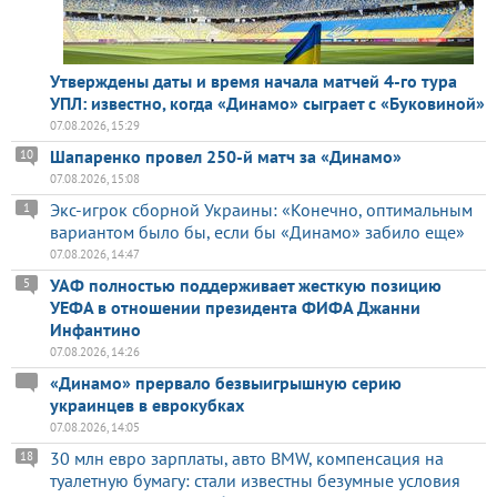
Утверждены даты и время начала матчей 4-го тура
УПЛ: известно, когда «Динамо» сыграет с «Буковиной»
07.08.2026, 15:29
Шапаренко провел 250-й матч за «Динамо»
10
07.08.2026, 15:08
Экс-игрок сборной Украины: «Конечно, оптимальным
1
вариантом было бы, если бы «Динамо» забило еще»
07.08.2026, 14:47
УАФ полностью поддерживает жесткую позицию
5
УЕФА в отношении президента ФИФА Джанни
Инфантино
07.08.2026, 14:26
«Динамо» прервало безвыигрышную серию
украинцев в еврокубках
07.08.2026, 14:05
30 млн евро зарплаты, авто BMW, компенсация на
18
туалетную бумагу: стали известны безумные условия