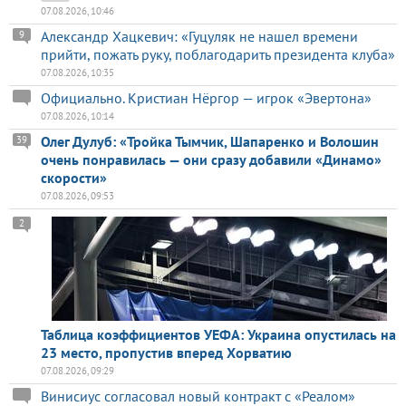
07.08.2026, 10:46
Александр Хацкевич: «Гуцуляк не нашел времени
9
прийти, пожать руку, поблагодарить президента клуба»
07.08.2026, 10:35
Официально. Кристиан Нёргор — игрок «Эвертона»
07.08.2026, 10:14
Олег Дулуб: «Тройка Тымчик, Шапаренко и Волошин
39
очень понравилась — они сразу добавили «Динамо»
скорости»
07.08.2026, 09:53
2
Таблица коэффициентов УЕФА: Украина опустилась на
23 место, пропустив вперед Хорватию
07.08.2026, 09:29
Винисиус согласовал новый контракт с «Реалом»