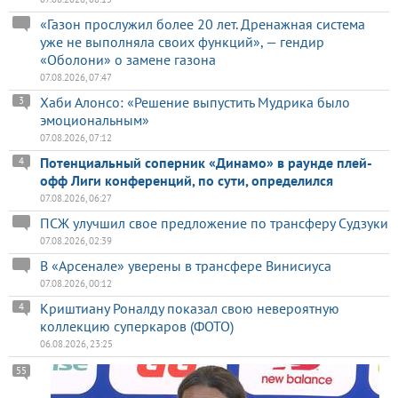
«Газон прослужил более 20 лет. Дренажная система
уже не выполняла своих функций», — гендир
«Оболони» о замене газона
07.08.2026, 07:47
Хаби Алонсо: «Решение выпустить Мудрика было
3
эмоциональным»
07.08.2026, 07:12
Потенциальный соперник «Динамо» в раунде плей-
4
офф Лиги конференций, по сути, определился
07.08.2026, 06:27
ПСЖ улучшил свое предложение по трансферу Судзуки
07.08.2026, 02:39
В «Арсенале» уверены в трансфере Винисиуса
07.08.2026, 00:12
Криштиану Роналду показал свою невероятную
4
коллекцию суперкаров (ФОТО)
06.08.2026, 23:25
55