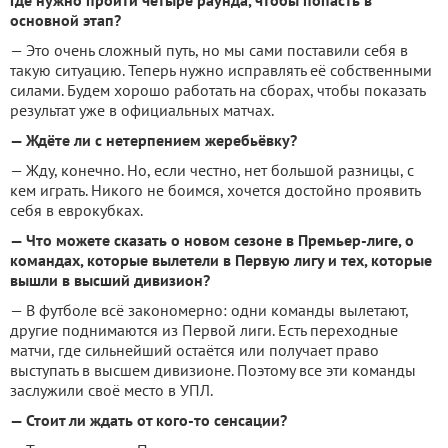
где нужно пройти четыре раунда, чтобы попасть в
основной этап?
— Это очень сложный путь, но мы сами поставили себя в
такую ситуацию. Теперь нужно исправлять её собственными
силами. Будем хорошо работать на сборах, чтобы показать
результат уже в официальных матчах.
— Ждёте ли с нетерпением жеребьёвку?
— Жду, конечно. Но, если честно, нет большой разницы, с
кем играть. Никого не боимся, хочется достойно проявить
себя в еврокубках.
— Что можете сказать о новом сезоне в Премьер-лиге, о
командах, которые вылетели в Первую лигу и тех, которые
вышли в высший дивизион?
— В футболе всё закономерно: одни команды вылетают,
другие поднимаются из Первой лиги. Есть переходные
матчи, где сильнейший остаётся или получает право
выступать в высшем дивизионе. Поэтому все эти команды
заслужили своё место в УПЛ.
— Стоит ли ждать от кого-то сенсации?