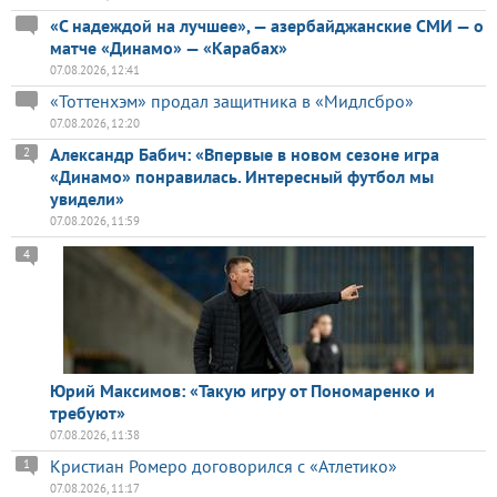
«С надеждой на лучшее», — азербайджанские СМИ — о
матче «Динамо» — «Карабах»
07.08.2026, 12:41
«Тоттенхэм» продал защитника в «Мидлсбро»
07.08.2026, 12:20
Александр Бабич: «Впервые в новом сезоне игра
2
«Динамо» понравилась. Интересный футбол мы
увидели»
07.08.2026, 11:59
4
Юрий Максимов: «Такую игру от Пономаренко и
требуют»
07.08.2026, 11:38
Кристиан Ромеро договорился с «Атлетико»
1
07.08.2026, 11:17