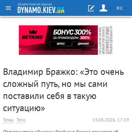
Динамо Киев от Шурика
RU
Владимир Бражко: «Это очень
сложный путь, но мы сами
поставили себя в такую
ситуацию»
Темы
Теги
13.06.2026, 17:19
Полузащитник «
Динамо
»
Владимир Бражко
рассказал об