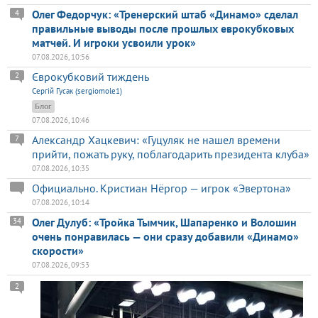
Олег Федорчук: «Тренерский штаб «Динамо» сделал
4
правильные выводы после прошлых еврокубковых
матчей. И игроки усвоили урок»
07.08.2026, 10:56
Єврокубковий тиждень
2
Сергій Гусак (sergiomole1)
Блог
07.08.2026, 10:46
Александр Хацкевич: «Гуцуляк не нашел времени
7
прийти, пожать руку, поблагодарить президента клуба»
07.08.2026, 10:35
Официально. Кристиан Нёргор — игрок «Эвертона»
07.08.2026, 10:14
Олег Дулуб: «Тройка Тымчик, Шапаренко и Волошин
34
очень понравилась — они сразу добавили «Динамо»
скорости»
07.08.2026, 09:53
2