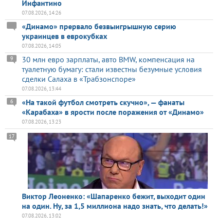
Инфантино
07.08.2026, 14:26
«Динамо» прервало безвыигрышную серию
украинцев в еврокубках
07.08.2026, 14:05
30 млн евро зарплаты, авто BMW, компенсация на
9
туалетную бумагу: стали известны безумные условия
сделки Салаха в «Трабзонспоре»
07.08.2026, 13:44
«На такой футбол смотреть скучно», — фанаты
6
«Карабаха» в ярости после поражения от «Динамо»
07.08.2026, 13:23
17
Виктор Леоненко: «Шапаренко бежит, выходит один
на один. Ну, за 1,5 миллиона надо знать, что делать!»
07.08.2026, 13:02