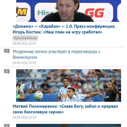
«Динамо» — «Карабах» — 1:0. Пресс-конференция.
Игорь Костюк: «Наш план на игру сработал»
Dynamo.kiev.ua
06.08.2026, 22:33
Моуринью лично участвует в переговорах с
1
Винисиусом
06.08.2026, 22:29
8
Матвей Пономаренко: «Слава Богу, забил и прервал
свою безголевую серию»
06.08.2026, 22:29
1