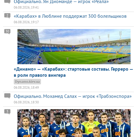
Официально. Ян Диоманде — игрок «Реала»
06.08.2026, 19:41
«Карабах» в Люблине поддержат 300 болельщиков
2
06.08.2026, 19:17
30
«Динамо» — «Карабах»: стартовые составы. Герреро —
в роли правого вингера
Dynamo.kiev.ua
06.08.2026, 18:49
Официально. Мохамед Салах — игрок «Трабзонспора»
06.08.2026, 18:30
3