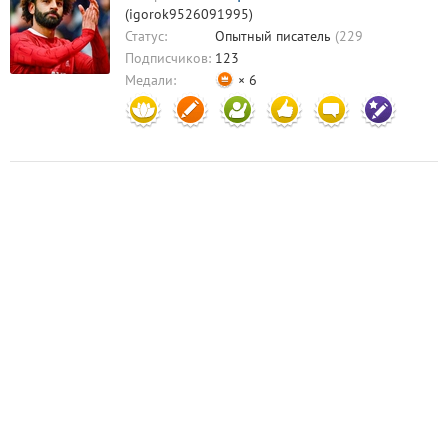
(igorok9526091995)
Статус:
Опытный писатель
(229
комментариев)
Подписчиков:
123
Медали:
× 6