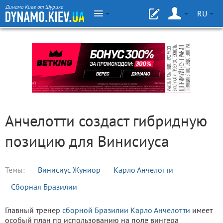
Динамо Киев от Шурика
RU
Анчелотти создаст гибридную
позицию для Винисиуса
Темы:
Винисиус Жуниор
Карло Анчелотти
Сборная Бразилии
Главный тренер
сборной Бразилии
Карло Анчелотти
имеет
особый план по использованию на поле вингера