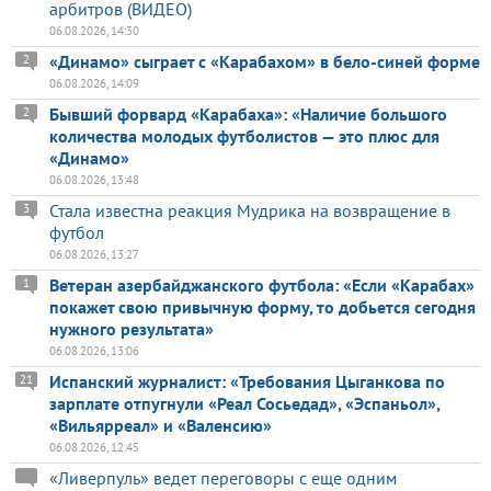
арбитров (ВИДЕО)
06.08.2026, 14:30
«Динамо» сыграет с «Карабахом» в бело-синей форме
2
06.08.2026, 14:09
Бывший форвард «Карабаха»: «Наличие большого
2
количества молодых футболистов — это плюс для
«Динамо»
06.08.2026, 13:48
Стала известна реакция Мудрика на возвращение в
3
футбол
06.08.2026, 13:27
Ветеран азербайджанского футбола: «Если «Карабах»
1
покажет свою привычную форму, то добьется сегодня
нужного результата»
06.08.2026, 13:06
Испанский журналист: «Требования Цыганкова по
21
зарплате отпугнули «Реал Сосьедад», «Эспаньол»,
«Вильярреал» и «Валенсию»
06.08.2026, 12:45
«Ливерпуль» ведет переговоры с еще одним