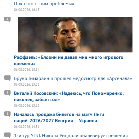
Пока что с этим проблемы»
06.08.2026, 16:15
4
Раффаэль: «Блохин не давал мне много игрового
времени»
06.08.2026, 15:54
Бруно Гимарайнш прошел медосмотр для «Арсенала»
06.08.2026, 15:33
Виталий Косовский: «Надеюсь, что Пономаренко,
9
наконец, забьет гол»
06.08.2026, 15:12
Началась продажа билетов на матч Лиги
1
наций-2026/2027 Венгрия — Украина
06.08.2026, 14:51
1-й тур УПЛ. Никола Риццоли анализирует решения