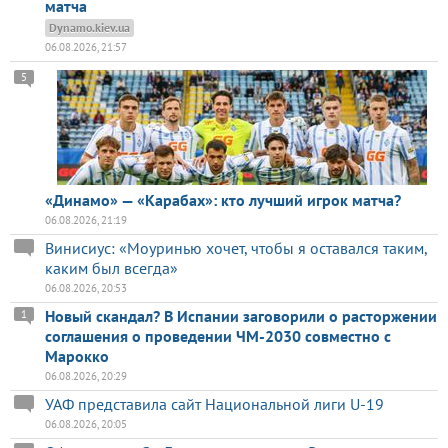
матча
Dynamo.kiev.ua
06.08.2026, 21:57
5
«Динамо» — «Карабах»: кто лучший игрок матча?
06.08.2026, 21:19
Винисиус: «Моуринью хочет, чтобы я оставался таким,
каким был всегда»
06.08.2026, 20:53
Новый скандал? В Испании заговорили о расторжении
1
соглашения о проведении ЧМ-2030 совместно с
Марокко
06.08.2026, 20:29
УАФ представила сайт Национальной лиги U-19
06.08.2026, 20:05