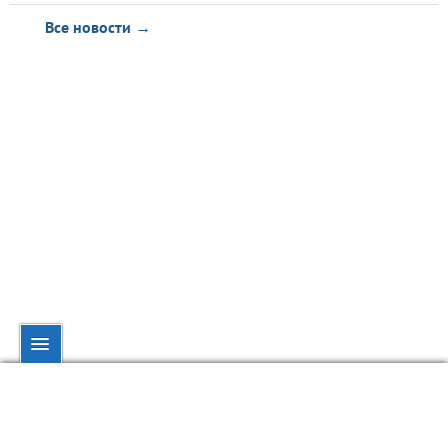
Все новости →
© dynamo.kiev.ua, 1998—2026.
При полном или частичном использовании материалов ссылка на