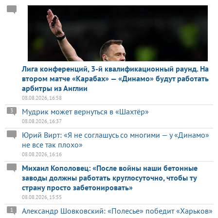
Лига конференций, 3-й квалификационный раунд. На
втором матче «Карабах» — «Динамо» будут работать
арбитры из Англии
08.08.2026, 16:58
Мудрик может вернуться в «Шахтёр»
3
08.08.2026, 16:37
Юрий Вирт: «Я не соглашусь со многими — у «Динамо»
не все так плохо»
08.08.2026, 16:16
Михаил Кополовец: «После войны наши бетонные
заводы должны работать круглосуточно, чтобы ту
страну просто забетонировать»
08.08.2026, 15:55
Александр Шовковский: «Полесье» победит «Харьков»
1