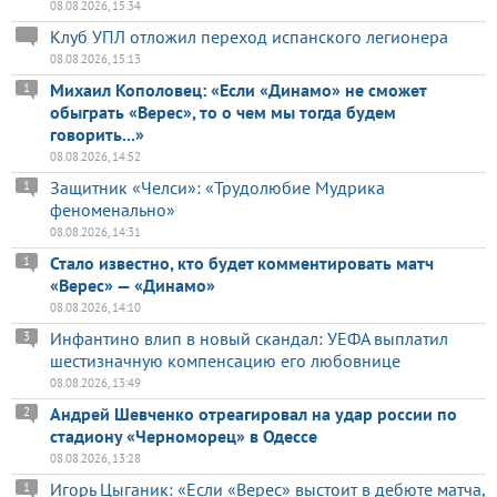
08.08.2026, 15:34
Клуб УПЛ отложил переход испанского легионера
08.08.2026, 15:13
Михаил Кополовец: «Если «Динамо» не сможет
1
обыграть «Верес», то о чем мы тогда будем
говорить...»
08.08.2026, 14:52
Защитник «Челси»: «Трудолюбие Мудрика
1
феноменально»
08.08.2026, 14:31
Стало известно, кто будет комментировать матч
1
«Верес» — «Динамо»
08.08.2026, 14:10
Инфантино влип в новый скандал: УЕФА выплатил
3
шестизначную компенсацию его любовнице
08.08.2026, 13:49
Андрей Шевченко отреагировал на удар россии по
2
стадиону «Черноморец» в Одессе
08.08.2026, 13:28
Игорь Цыганик: «Если «Верес» выстоит в дебюте матча,
1