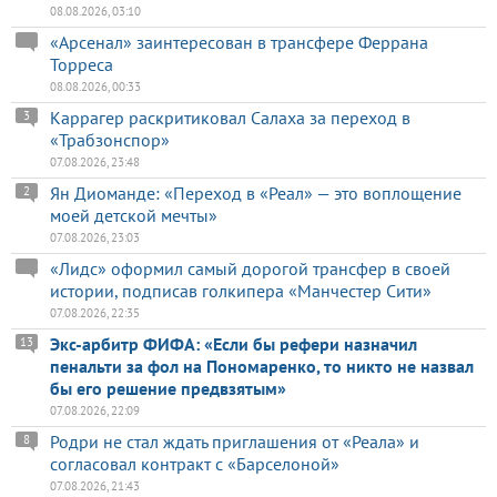
08.08.2026, 03:10
«Арсенал» заинтересован в трансфере Феррана
Торреса
08.08.2026, 00:33
Каррагер раскритиковал Салаха за переход в
3
«Трабзонспор»
07.08.2026, 23:48
Ян Диоманде: «Переход в «Реал» — это воплощение
2
моей детской мечты»
07.08.2026, 23:03
«Лидс» оформил самый дорогой трансфер в своей
истории, подписав голкипера «Манчестер Сити»
07.08.2026, 22:35
Экс-арбитр ФИФА: «Если бы рефери назначил
13
пенальти за фол на Пономаренко, то никто не назвал
бы его решение предвзятым»
07.08.2026, 22:09
Родри не стал ждать приглашения от «Реала» и
8
согласовал контракт с «Барселоной»
07.08.2026, 21:43