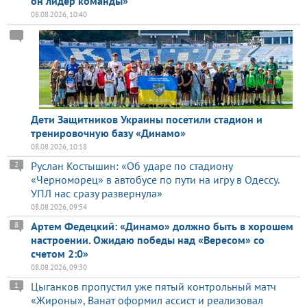
он лидер команды»
08.08.2026, 10:40
Дети Защитников Украины посетили стадион и
тренировочную базу «Динамо»
08.08.2026, 10:18
Руслан Костышин: «Об ударе по стадиону
2
«Черноморец» в автобусе по пути на игру в Одессу.
УПЛ нас сразу развернула»
08.08.2026, 09:54
Артем Федецкий: «Динамо» должно быть в хорошем
8
настроении. Ожидаю победы над «Вересом» со
счетом 2:0»
08.08.2026, 09:30
Цыганков пропустил уже пятый контрольный матч
1
«Жироны», Ванат оформил ассист и реализовал