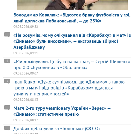
Володимир Ковалюк: «Відсоток браку футболіста у грі,
який допускав Лобановський, — до 25%»
09.08.2026, 09:52
«Не розумію, чому очікування від «Карабаху» в матчі з
«Динамо» були високими», — ексгравець збірної
Азербайджану
09.08.2026, 09:31
«Ми домінували. Це була наша гра», — Сергій Шищенко
1
про 0:0 «Буковини» з «Оболонню»
09.08.2026, 09:07
Іван Гецко: «Дуже сумніваюся, що «Динамо» з такою
3
грою в матчі-відповіді з «Карабахом» вдасться
уникнути неприємностей»
09.08.2026, 08:43
Матч 2-го туру чемпіонату України «Верес» —
«Динамо»: статистичне прев’ю
09.08.2026, 08:17
Довбик дебютував за «Болонью» (ФОТО)