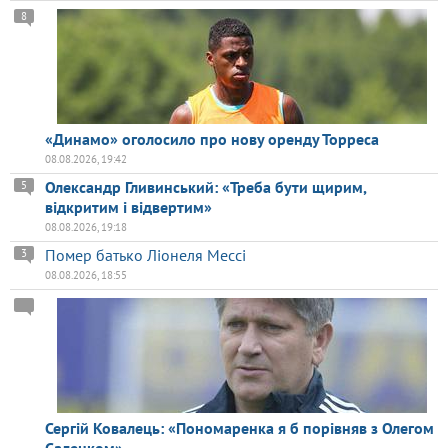
8
«Динамо» оголосило про нову оренду Торреса
08.08.2026, 19:42
Олександр Гливинський: «Треба бути щирим,
5
відкритим і відвертим»
08.08.2026, 19:18
Помер батько Ліонеля Мессі
3
08.08.2026, 18:55
Сергій Ковалець: «Пономаренка я б порівняв з Олегом
Саленком»