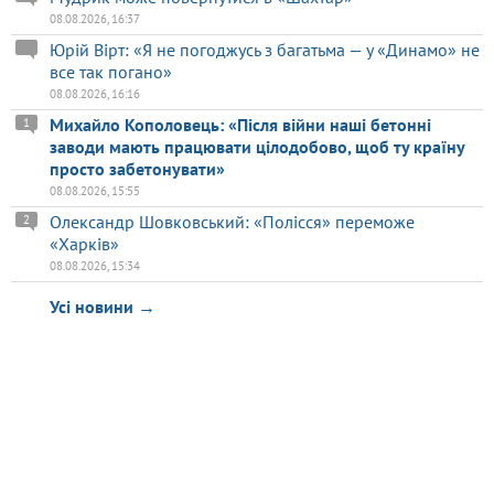
08.08.2026, 16:37
Юрій Вірт: «Я не погоджусь з багатьма — у «Динамо» не
все так погано»
08.08.2026, 16:16
Михайло Кополовець: «Після війни наші бетонні
1
заводи мають працювати цілодобово, щоб ту країну
просто забетонувати»
08.08.2026, 15:55
Олександр Шовковський: «Полісся» переможе
2
«Харків»
08.08.2026, 15:34
Усі новини →