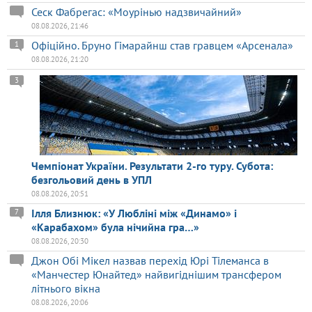
Сеск Фабрегас: «Моурінью надзвичайний»
08.08.2026, 21:46
Офіційно. Бруно Гімарайнш став гравцем «Арсенала»
1
08.08.2026, 21:20
3
Чемпіонат України. Результати 2-го туру. Субота:
безгольовий день в УПЛ
08.08.2026, 20:51
Ілля Близнюк: «У Любліні між «Динамо» і
7
«Карабахом» була нічийна гра…»
08.08.2026, 20:30
Джон Обі Мікел назвав перехід Юрі Тілеманса в
«Манчестер Юнайтед» найвигіднішим трансфером
літнього вікна
08.08.2026, 20:06