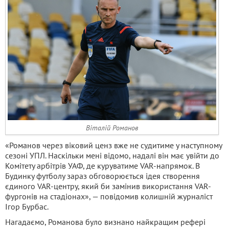
Віталій Романов
«Романов через віковий ценз вже не судитиме у наступному
сезоні УПЛ. Наскільки мені відомо, надалі він має увійти до
Комітету арбітрів УАФ, де куруватиме VAR-напрямок. В
Будинку футболу зараз обговорюється ідея створення
єдиного VAR-центру, який би замінив використання VAR-
фургонів на стадіонах», — повідомив колишній журналіст
Ігор Бурбас.
Нагадаємо, Романова було визнано найкращим рефері