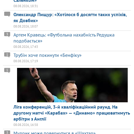
08.08.2026, 18:31
Олександр Пищур: «Хотілося б досягти таких успіхів,
як Довбик»
08.08.2026, 18:07
Артем Кравець: «Футбольна нахабність Редушка
3
подобається»
08.08.2026, 17:43
Трубін хоче покинути «Бенфіку»
1
08.08.2026, 17:19
1
Ліга конференцій, 3-й кваліфікаційний раунд. На
другому матчі «Карабах» — «Динамо» працюватимуть
арбітри з Англії
08.08.2026, 16:58
Мудрик може повернутися в «Шахтар»
3