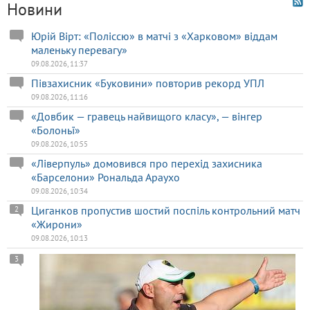
Новини
Юрій Вірт: «Поліссю» в матчі з «Харковом» віддам
маленьку перевагу»
09.08.2026, 11:37
Півзахисник «Буковини» повторив рекорд УПЛ
09.08.2026, 11:16
«Довбик — гравець найвищого класу», — вінгер
«Болоньї»
09.08.2026, 10:55
«Ліверпуль» домовився про перехід захисника
«Барселони» Рональда Араухо
09.08.2026, 10:34
Циганков пропустив шостий поспіль контрольний матч
2
«Жирони»
09.08.2026, 10:13
3