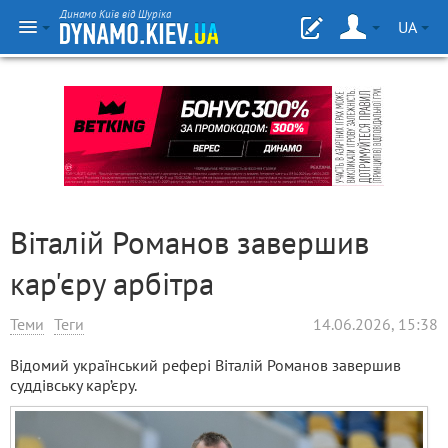
Динамо Київ від Шуріка
UA
Віталій Романов завершив
кар'єру арбітра
Теми
Теги
14.06.2026, 15:38
Відомий український рефері Віталій Романов завершив
суддівську кар’єру.