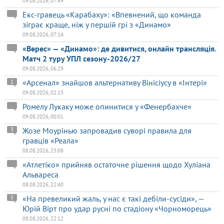
09.08.2026, 07:49
Екс-гравець «Карабаху»: «Впевнений, що команда
зіграє краще, ніж у першій грі з «Динамо»
09.08.2026, 07:14
«Верес» — «Динамо»: де дивитися, онлайн трансляція.
Матч 2 туру УПЛ сезону-2026/27
09.08.2026, 06:29
«Арсенал» знайшов альтернативу Вінісіусу в «Інтері»
1
09.08.2026, 02:15
Ромелу Лукаку може опинитися у «Фенербахче»
09.08.2026, 00:01
Жозе Моурінью запровадив суворі правила для
3
гравців «Реала»
08.08.2026, 23:08
«Атлетіко» прийняв остаточне рішення щодо Хуліана
Альвареса
08.08.2026, 22:40
«На превеликий жаль, у нас є такі дебіли-сусіди», —
5
Юрій Вірт про удар русні по стадіону «Чорноморець»
08.08.2026, 22:12