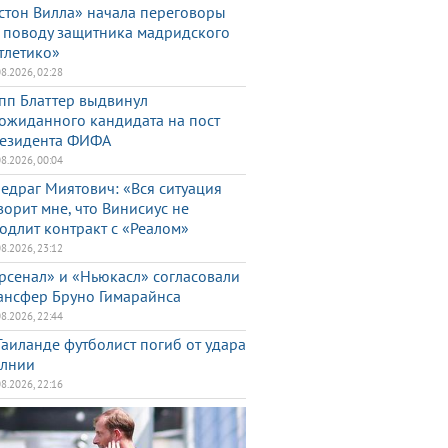
стон Вилла» начала переговоры
 поводу защитника мадридского
тлетико»
08.2026, 02:28
пп Блаттер выдвинул
ожиданного кандидата на пост
езидента ФИФА
08.2026, 00:04
едраг Миятович: «Вся ситуация
ворит мне, что Винисиус не
одлит контракт с «Реалом»
08.2026, 23:12
рсенал» и «Ньюкасл» согласовали
ансфер Бруно Гимарайнса
08.2026, 22:44
Таиланде футболист погиб от удара
лнии
08.2026, 22:16