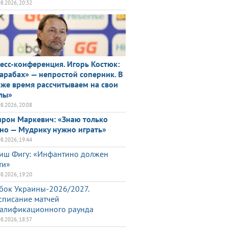
08.2026, 20:32
есс-конференция. Игорь Костюк:
арабах» — непростой соперник. В
 же время рассчитываем на свои
лы»
08.2026, 20:08
рон Маркевич: «Знаю только
но — Мудрику нужно играть»
08.2026, 19:44
иш Фигу: «Инфантино должен
ти»
08.2026, 19:20
бок Украины-2026/2027.
списание матчей
алификационного раунда
08.2026, 18:57