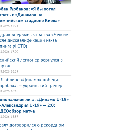
рбан Гурбанов: «Я бы хотел
грать с «Динамо» на
импийском стадионе Киева»
08.2026, 17:21
дрик впервые сыграл за «Челси»
сле дисквалификации из-за
пинга (ФОТО)
08.2026, 17:00
снийский легионер вернулся в
арю»
08.2026, 16:39
 Люблине «Динамо» победит
арабах», — украинский тренер
08.2026, 16:18
циональная лига. «Динамо U-19»
«Александрия U-19» — 2:0:
ДЕОобзор матча
08.2026, 15:57
еал» договорился о рекордном