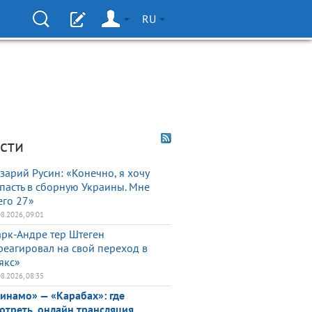
RU
сти
зарий Русин: «Конечно, я хочу
пасть в сборную Украины. Мне
его 27»
08.2026, 09:01
рк-Андре тер Штеген
реагировал на свой переход в
якс»
08.2026, 08:35
инамо» — «Карабах»: где
отреть, онлайн трансляция.