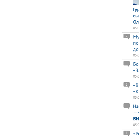
Гу
сы
Ол
05.
Му
2
по
до
05.
Бо
«З
05.
«В
2
«К
05.
На
— 
ВИ
05.
«Р
1