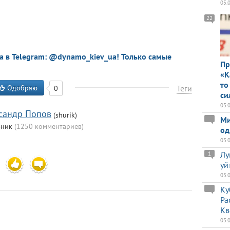
05.
22
a в Telegram: @dynamo_kiev_ua! Только самые
Пр
«К
то
Одобряю
Теги
0
си
05.
сандр Попов
(shurik)
Ми
вник
(1250 комментариев)
од
05.
5
Лу
1
уй
05.
Ку
Ра
Кв
05.