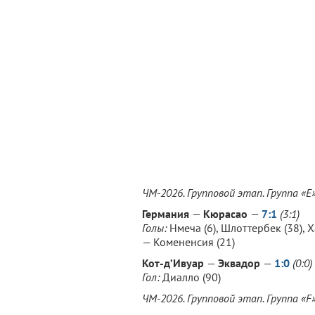
ЧМ-2026. Групповой этап. Группа «E»
Германия
—
Кюрасао
—
7:1
(3:1)
Голы:
Нмеча (6), Шлоттербек (38), Ха
— Комененсия (21)
Кот-д’Ивуар
—
Эквадор
—
1:0
(0:0)
Гол:
Диалло (90)
ЧМ-2026. Групповой этап. Группа «F»