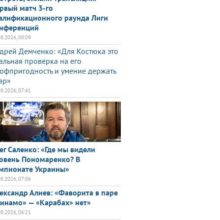
рвый матч 3-го
алификационного раунда Лиги
нференций
08.2026, 08:09
дрей Демченко: «Для Костюка это
альная проверка на его
офпригодность и умение держать
ар»
08.2026, 07:41
ег Саленко: «Где мы видели
овень Пономаренко? В
мпионате Украины»
08.2026, 07:06
ександр Алиев: «Фаворита в паре
инамо» — «Карабах» нет»
08.2026, 06:21