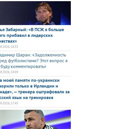
ья Забарный: «В ПСЖ я больше
его прибавил в лидерских
чествах»
08.2026, 18:33
адимир Шаран: «Задолженность
ред футболистами? Этот вопрос я
 буду комментировать»
08.2026, 18:09
а моей памяти по-украински
ворили только в Ирландии и
наде», — тренера оштрафовали за
сский язык на тренировке
08.2026, 17:45