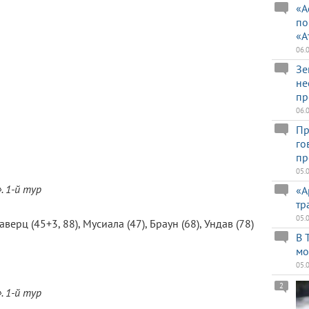
«А
по
«А
06.
Зе
не
пр
06.
Пр
го
пр
05.
. 1-й тур
«А
тр
05.
верц (45+3, 88), Мусиала (47), Браун (68), Ундав (78)
В 
мо
05.
2
. 1-й тур