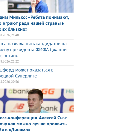
дим Милько: «Ребята понимают,
о играют ради нашей страны и
оих близких»
08.2026, 21:48
rca назвала пять кандидатов на
мену президента ФИФА Джанни
фантино
08.2026, 21:22
шфорд может оказаться в
рецкой Суперлиге
08.2026, 20:56
есс-конференция. Алексей Сыч:
очу как можно лучше проявить
бя в «Динамо»