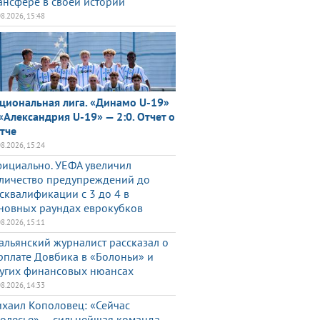
ансфере в своей истории
08.2026, 15:48
циональная лига. «Динамо U-19»
«Александрия U-19» — 2:0. Отчет о
тче
08.2026, 15:24
ициально. УЕФА увеличил
личество предупреждений до
сквалификации с 3 до 4 в
новных раундах еврокубков
08.2026, 15:11
альянский журналист рассказал о
рплате Довбика в «Болоньи» и
угих финансовых нюансах
08.2026, 14:33
хаил Кополовец: «Сейчас
олесье» — сильнейшая команда