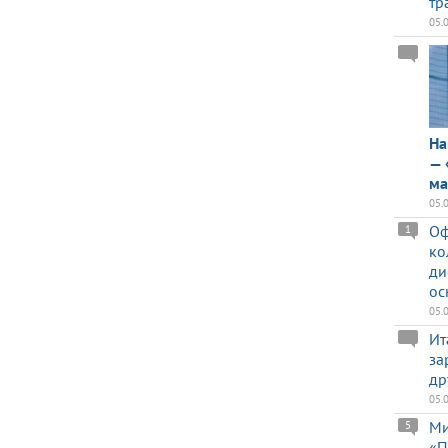
тр
05.
На
— 
ма
05.
Оф
1
ко
ди
ос
05.
Ит
за
др
05.
Ми
5
«П