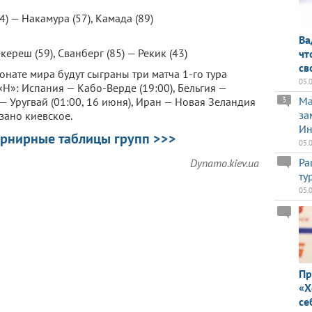
4) — Накамура (57), Камада (89)
Ва
екереш (59), Сванберг (85) — Рекик (43)
чт
св
онате мира будут сыграны три матча 1-го тура
05.
«H»: Испания — Кабо-Верде (19:00), Бельгия —
Ma
3
 — Уругвай (01:00, 16 июня), Иран — Новая Зеландия
за
азано киевское.
Ин
урнирные таблицы групп >>>
05.
Ра
Dynamo.kiev.ua
ту
05.
Пр
«Х
се