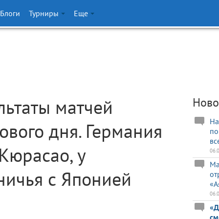
Блоги
Турниры
Еще
льтаты матчей
Ново
На
ового дня. Германия
по
вс
Кюрасао, у
06.
Ма
ничья с Японией
от
«А
06.
«Д
см