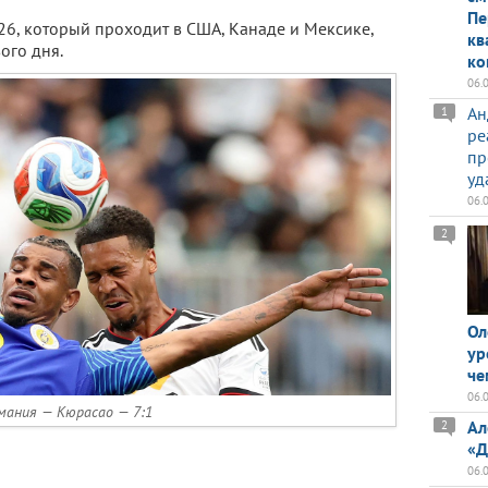
Пе
26, который проходит в США, Канаде и Мексике,
кв
ого дня.
ко
06.
Ан
1
ре
пр
уд
06.
2
Ол
ур
че
06.
мания — Кюрасао — 7:1
Ал
2
«Д
06.