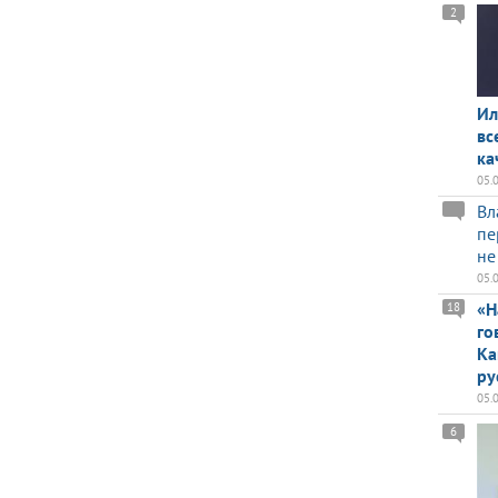
2
Ил
вс
ка
05.
Вл
пе
не
05.
«Н
18
го
Ка
ру
05.
6