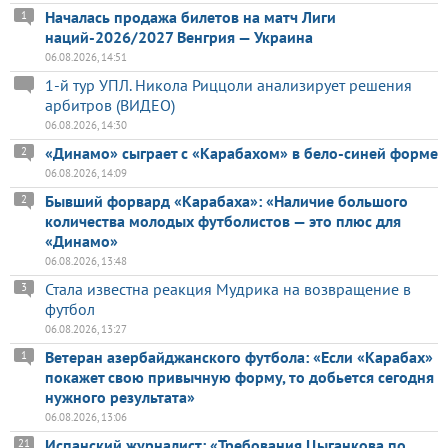
Началась продажа билетов на матч Лиги
1
наций-2026/2027 Венгрия — Украина
06.08.2026, 14:51
1-й тур УПЛ. Никола Риццоли анализирует решения
арбитров (ВИДЕО)
06.08.2026, 14:30
«Динамо» сыграет с «Карабахом» в бело-синей форме
2
06.08.2026, 14:09
Бывший форвард «Карабаха»: «Наличие большого
2
количества молодых футболистов — это плюс для
«Динамо»
06.08.2026, 13:48
Стала известна реакция Мудрика на возвращение в
3
футбол
06.08.2026, 13:27
Ветеран азербайджанского футбола: «Если «Карабах»
1
покажет свою привычную форму, то добьется сегодня
нужного результата»
06.08.2026, 13:06
Испанский журналист: «Требования Цыганкова по
21