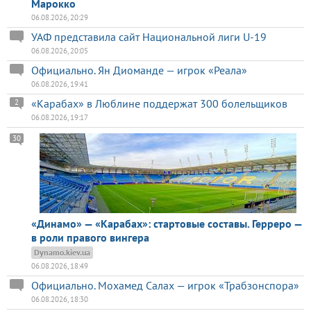
Марокко
06.08.2026, 20:29
УАФ представила сайт Национальной лиги U-19
06.08.2026, 20:05
Официально. Ян Диоманде — игрок «Реала»
06.08.2026, 19:41
«Карабах» в Люблине поддержат 300 болельщиков
2
06.08.2026, 19:17
30
«Динамо» — «Карабах»: стартовые составы. Герреро —
в роли правого вингера
Dynamo.kiev.ua
06.08.2026, 18:49
Официально. Мохамед Салах — игрок «Трабзонспора»
06.08.2026, 18:30