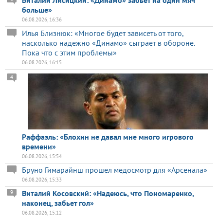
Виталий Лисицкий: «Динамо» забьет на один мяч
больше»
06.08.2026, 16:36
Илья Близнюк: «Многое будет зависеть от того,
насколько надежно «Динамо» сыграет в обороне.
Пока что с этим проблемы»
06.08.2026, 16:15
4
Раффаэль: «Блохин не давал мне много игрового
времени»
06.08.2026, 15:54
Бруно Гимарайнш прошел медосмотр для «Арсенала»
06.08.2026, 15:33
Виталий Косовский: «Надеюсь, что Пономаренко,
9
наконец, забьет гол»
06.08.2026, 15:12