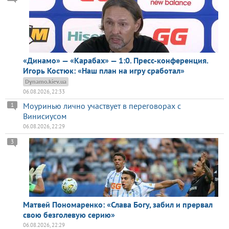
«Динамо» — «Карабах» — 1:0. Пресс-конференция.
Игорь Костюк: «Наш план на игру сработал»
Dynamo.kiev.ua
06.08.2026, 22:33
Моуринью лично участвует в переговорах с
1
Винисиусом
06.08.2026, 22:29
3
Матвей Пономаренко: «Слава Богу, забил и прервал
свою безголевую серию»
06.08.2026, 22:29