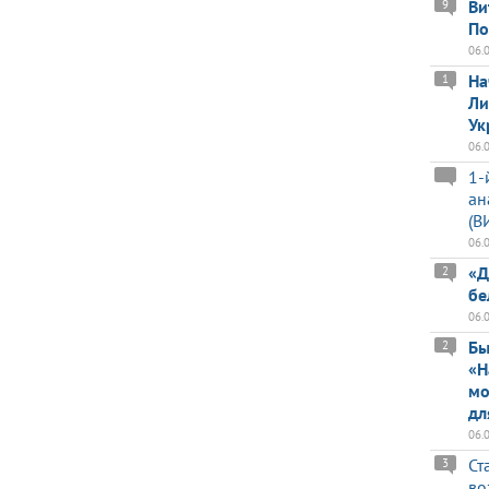
Ви
9
По
06.
На
1
Ли
Ук
06.
1-
ан
(В
06.
«Д
2
бе
06.
Бы
2
«Н
мо
дл
06.
Ст
3
во