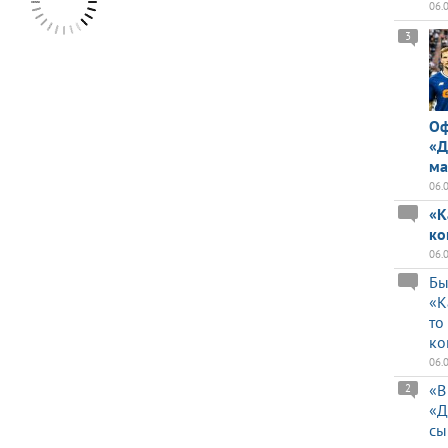
06.
3
Оф
«Д
ма
06.
«К
ко
06.
Бы
«К
то
ко
06.
«В
2
«Д
сы