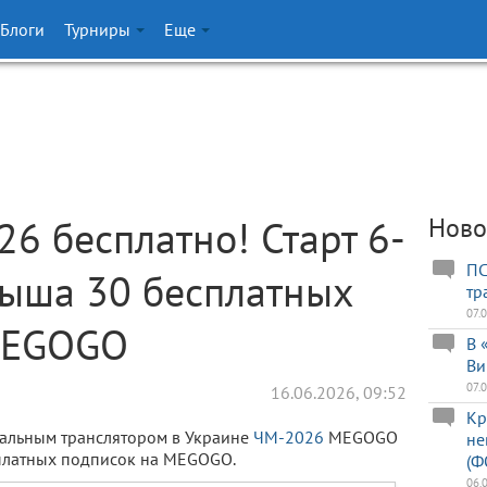
Блоги
Турниры
Еще
6 бесплатно! Старт 6-
Ново
ПС
рыша 30 бесплатных
тр
07.
MEGOGO
В 
Ви
07.
16.06.2026, 09:52
Кр
иальным транслятором в Украине
ЧМ-2026
MEGOGO
не
платных подписок на MEGOGO.
(Ф
06.