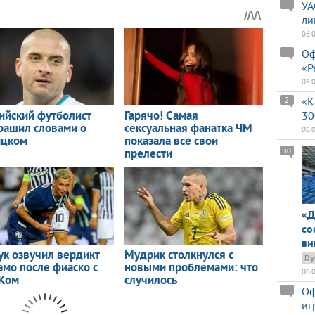
УА
ли
06.
Оф
«Р
06.
«К
2
30
06.
30
«Д
со
ви
Dy
06.
Оф
иг