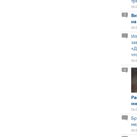
тр
06.
Ви
3
на
06.
Ил
за
«Д
чт
06.
4
Ра
мн
06.
Бр
ме
06.