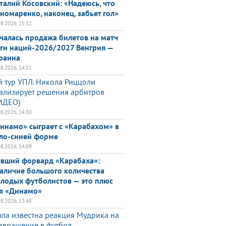
талий Косовский: «Надеюсь, что
номаренко, наконец, забьет гол»
08.2026, 15:12
чалась продажа билетов на матч
ги наций-2026/2027 Венгрия —
раина
08.2026, 14:51
й тур УПЛ. Никола Риццоли
ализирует решения арбитров
ИДЕО)
08.2026, 14:30
инамо» сыграет с «Карабахом» в
ло-синей форме
08.2026, 14:09
вший форвард «Карабаха»:
аличие большого количества
лодых футболистов — это плюс
я «Динамо»
08.2026, 13:48
ала известна реакция Мудрика на
звращение в футбол