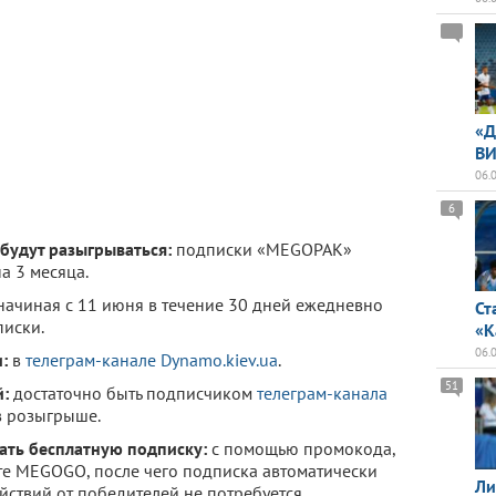
«Д
ВИ
06.
6
удут разыгрываться:
подписки «MEGOPAK»
а 3 месяца.
ачиная с 11 июня в течение 30 дней ежедневно
Ст
иски.
«К
06.
:
в
телеграм-канале Dynamo.kiev.ua
.
51
й:
достаточно быть подписчиком
телеграм-канала
в розыгрыше.
ать бесплатную подписку:
с помощью промокода,
йте MEGOGO, после чего подписка автоматически
Ли
ействий от победителей не потребуется.