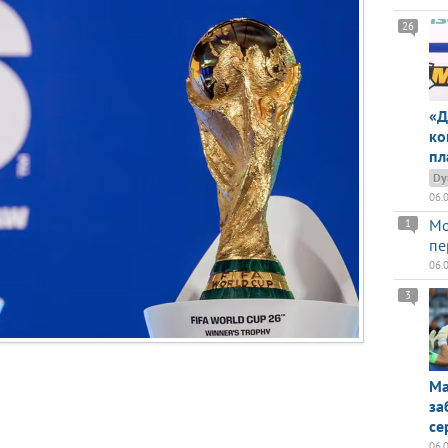
26
«Д
ко
пл
Dy
06.
Мо
1
пе
06.
3
Ма
за
се
06.