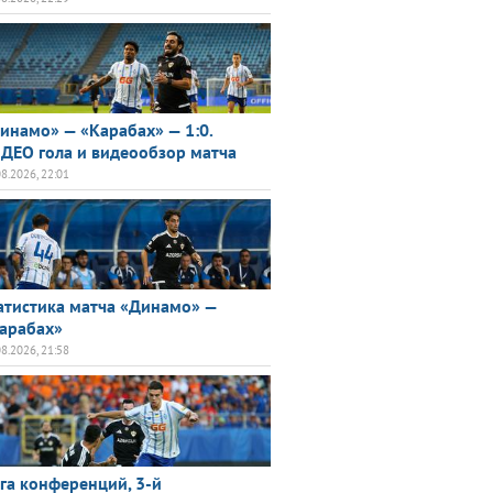
инамо» — «Карабах» — 1:0.
ДЕО гола и видеообзор матча
08.2026, 22:01
атистика матча «Динамо» —
арабах»
08.2026, 21:58
га конференций, 3-й