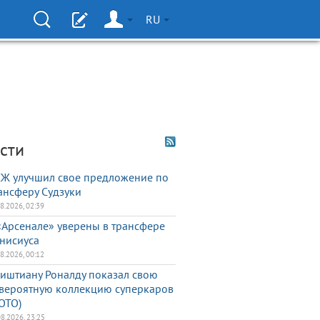
RU
сти
Ж улучшил свое предложение по
ансферу Судзуки
08.2026, 02:39
«Арсенале» уверены в трансфере
нисиуса
08.2026, 00:12
иштиану Роналду показал свою
вероятную коллекцию суперкаров
ОТО)
08.2026, 23:25