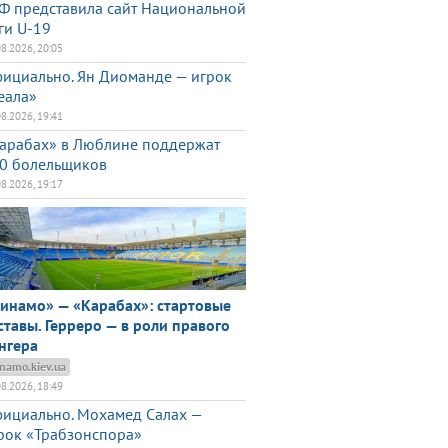
Ф представила сайт Национальной
ги U-19
08.2026, 20:05
ициально. Ян Диоманде — игрок
еала»
08.2026, 19:41
арабах» в Люблине поддержат
0 болельщиков
08.2026, 19:17
инамо» — «Карабах»: стартовые
ставы. Герреро — в роли правого
нгера
namo.kiev.ua
08.2026, 18:49
ициально. Мохамед Салах —
рок «Трабзонспора»