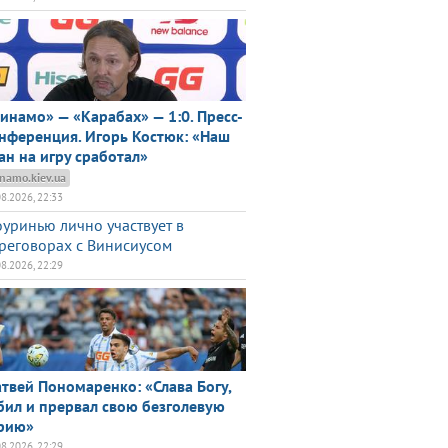
инамо» — «Карабах» — 1:0. Пресс-
нференция. Игорь Костюк: «Наш
ан на игру сработал»
namo.kiev.ua
08.2026, 22:33
уринью лично участвует в
реговорах с Винисиусом
08.2026, 22:29
твей Пономаренко: «Слава Богу,
бил и прервал свою безголевую
рию»
08.2026, 22:29