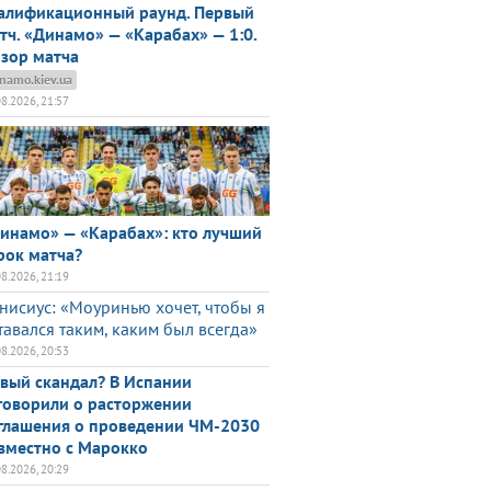
алификационный раунд. Первый
тч. «Динамо» — «Карабах» — 1:0.
зор матча
namo.kiev.ua
08.2026, 21:57
инамо» — «Карабах»: кто лучший
рок матча?
08.2026, 21:19
нисиус: «Моуринью хочет, чтобы я
тавался таким, каким был всегда»
08.2026, 20:53
вый скандал? В Испании
говорили о расторжении
глашения о проведении ЧМ-2030
вместно с Марокко
08.2026, 20:29