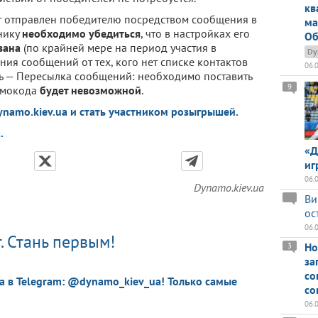
кв
 отправлен победителю посредством сообщения в
ма
тнику
необходимо убедиться
, что в настройках его
Об
вана
(по крайней мере на период участия в
Dy
ия сообщений от тех, кого нет списке контактов
06.
ь — Пересылка сообщений: необходимо поставить
9
ромокода
будет невозможной
.
ynamo.kiev.ua и стать участником розыгрышей.
.
«Д
иг
06.
Dynamo.kiev.ua
Ви
ос
06.
. Стань первым!
Но
3
за
со
a в Telegram: @dynamo_kiev_ua! Только самые
со
06.