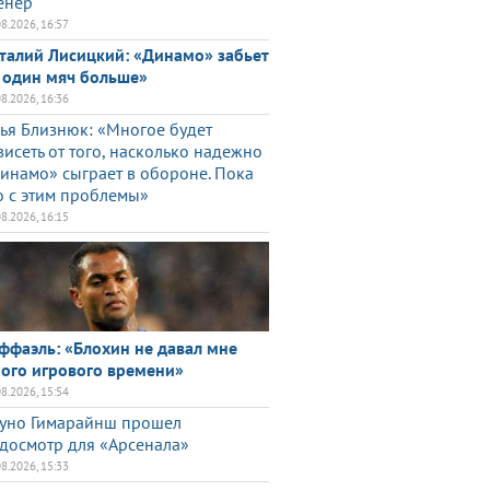
енер
08.2026, 16:57
талий Лисицкий: «Динамо» забьет
 один мяч больше»
08.2026, 16:36
ья Близнюк: «Многое будет
висеть от того, насколько надежно
инамо» сыграет в обороне. Пока
о с этим проблемы»
08.2026, 16:15
ффаэль: «Блохин не давал мне
ого игрового времени»
08.2026, 15:54
уно Гимарайнш прошел
досмотр для «Арсенала»
08.2026, 15:33