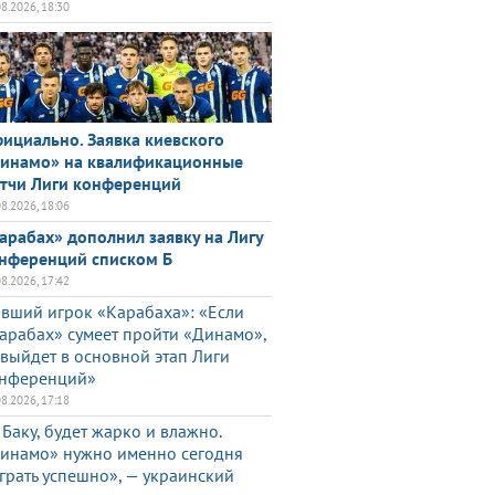
08.2026, 18:30
ициально. Заявка киевского
инамо» на квалификационные
тчи Лиги конференций
08.2026, 18:06
арабах» дополнил заявку на Лигу
нференций списком Б
08.2026, 17:42
вший игрок «Карабаха»: «Если
арабах» сумеет пройти «Динамо»,
 выйдет в основной этап Лиги
нференций»
08.2026, 17:18
 Баку, будет жарко и влажно.
инамо» нужно именно сегодня
грать успешно», — украинский