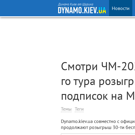
Динамо Киев от Шурика
Новости
Смотри ЧМ-202
го тура розыг
подписок на 
Темы
Теги
Dynamo.kiev.ua совместно с офиц
продолжают розыгрыш 30-ти бес