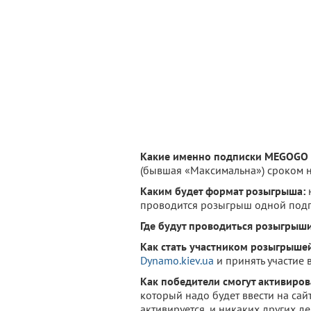
Какие именно подписки MEGOGO б
(бывшая «Максимальна») сроком н
Каким будет формат розыгрыша:
н
проводится розыгрыш одной подп
Где будут проводиться розыгрыши
Как стать участником розыгрыше
Dynamo.kiev.ua
и принять участие 
Как победители смогут активиров
который надо будет ввести на са
активируется, и никаких других д