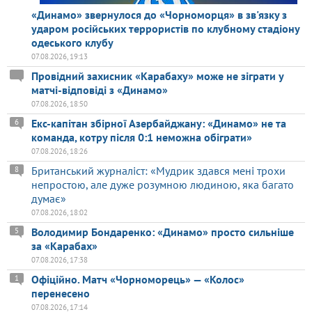
«Динамо» звернулося до «Чорноморця» в зв'язку з
ударом російських террористів по клубному стадіону
одеського клубу
07.08.2026, 19:13
Провідний захисник «Карабаху» може не зіграти у
матчі-відповіді з «Динамо»
07.08.2026, 18:50
Екс-капітан збірної Азербайджану: «Динамо» не та
6
команда, котру після 0:1 неможна обіграти»
07.08.2026, 18:26
Британський журналіст: «Мудрик здався мені трохи
8
непростою, але дуже розумною людиною, яка багато
думає»
07.08.2026, 18:02
Володимир Бондаренко: «Динамо» просто сильніше
5
за «Карабах»
07.08.2026, 17:38
Офіційно. Матч «Чорноморець» — «Колос»
1
перенесено
07.08.2026, 17:14