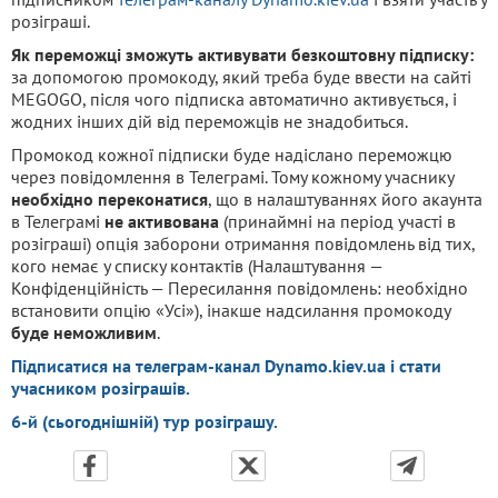
розіграші.
Як переможці зможуть активувати безкоштовну підписку:
за допомогою промокоду, який треба буде ввести на сайті
MEGOGO, після чого підписка автоматично активується, і
жодних інших дій від переможців не знадобиться.
Промокод кожної підписки буде надіслано переможцю
через повідомлення в Телеграмі. Тому кожному учаснику
необхідно переконатися
, що в налаштуваннях його акаунта
в Телеграмі
не активована
(принаймні на період участі в
розіграші) опція заборони отримання повідомлень від тих,
кого немає у списку контактів (Налаштування —
Конфіденційність — Пересилання повідомлень: необхідно
встановити опцію «Усі»), інакше надсилання промокоду
буде неможливим
.
Підписатися на телеграм-канал Dynamo.kiev.ua і стати
учасником розіграшів.
6-й (сьогоднішній) тур розіграшу.