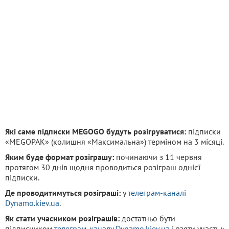
Які саме підписки MEGOGO будуть розігруватися:
підписки
«MEGOPAK» (колишня «Максимальна») терміном на 3 місяці.
Яким буде формат розіграшу:
починаючи з 11 червня
протягом 30 днів щодня проводиться розіграш однієї
підписки.
Де проводитимуться розіграші:
у
телеграм-каналі
Dynamo.kiev.ua
.
Як стати учасником розіграшів:
достатньо бути
підписником
телеграм-каналу Dynamo.kiev.ua
і взяти участь у