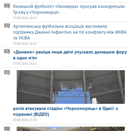
Колишній футболіст «Гановера» програв конкуренцію
1
Гусєву у «Чорноморці»
07.08.2026, 16:53
Аргентинська футбольна асоціація висловила
12
підтримку Джанні Інфантіно на тлі конфлікту між ФІФА
та УЄФА
07.08.2026, 16:32
«Динамо» раніше лише двічі упускало домашню фору
3
в один м’яч
07.08.2026, 16:11
14
росія атакувала стадіон «Чорноморець» в Одесі: є
поранені (ВІДЕО)
07.08.2026, 15:38