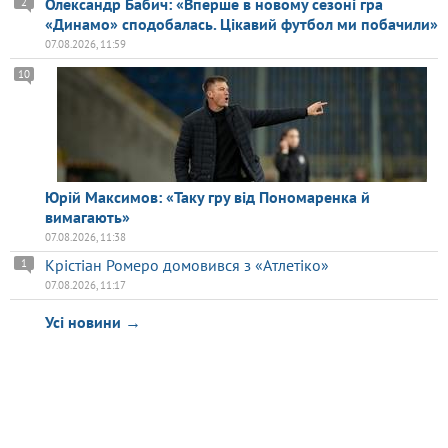
Олександр Бабич: «Вперше в новому сезоні гра
2
«Динамо» сподобалась. Цікавий футбол ми побачили»
07.08.2026, 11:59
10
Юрій Максимов: «Таку гру від Пономаренка й
вимагають»
07.08.2026, 11:38
Крістіан Ромеро домовився з «Атлетіко»
1
07.08.2026, 11:17
Усі новини →