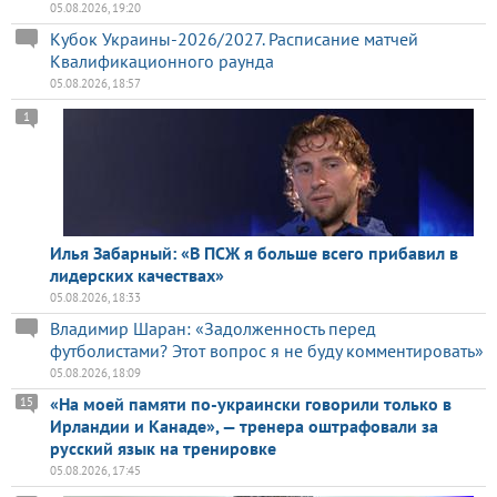
05.08.2026, 19:20
Кубок Украины-2026/2027. Расписание матчей
Квалификационного раунда
05.08.2026, 18:57
1
Илья Забарный: «В ПСЖ я больше всего прибавил в
лидерских качествах»
05.08.2026, 18:33
Владимир Шаран: «Задолженность перед
футболистами? Этот вопрос я не буду комментировать»
05.08.2026, 18:09
«На моей памяти по-украински говорили только в
15
Ирландии и Канаде», — тренера оштрафовали за
русский язык на тренировке
05.08.2026, 17:45