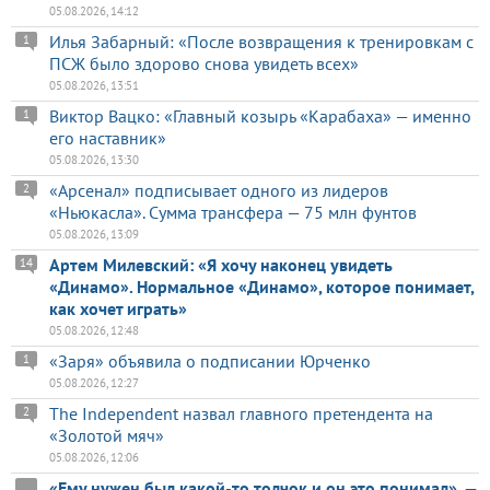
05.08.2026, 14:12
Илья Забарный: «После возвращения к тренировкам с
1
ПСЖ было здорово снова увидеть всех»
05.08.2026, 13:51
Виктор Вацко: «Главный козырь «Карабаха» — именно
1
его наставник»
05.08.2026, 13:30
«Арсенал» подписывает одного из лидеров
2
«Ньюкасла». Сумма трансфера — 75 млн фунтов
05.08.2026, 13:09
Артем Милевский: «Я хочу наконец увидеть
14
«Динамо». Нормальное «Динамо», которое понимает,
как хочет играть»
05.08.2026, 12:48
«Заря» объявила о подписании Юрченко
1
05.08.2026, 12:27
The Independent назвал главного претендента на
2
«Золотой мяч»
05.08.2026, 12:06
«Ему нужен был какой-то толчок и он это понимал», —