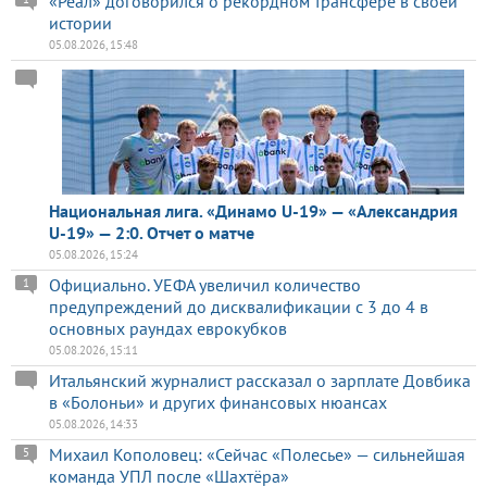
«Реал» договорился о рекордном трансфере в своей
истории
05.08.2026, 15:48
Национальная лига. «Динамо U-19» — «Александрия
U-19» — 2:0. Отчет о матче
05.08.2026, 15:24
Официально. УЕФА увеличил количество
1
предупреждений до дисквалификации с 3 до 4 в
основных раундах еврокубков
05.08.2026, 15:11
Итальянский журналист рассказал о зарплате Довбика
в «Болоньи» и других финансовых нюансах
05.08.2026, 14:33
Михаил Кополовец: «Сейчас «Полесье» — сильнейшая
5
команда УПЛ после «Шахтёра»