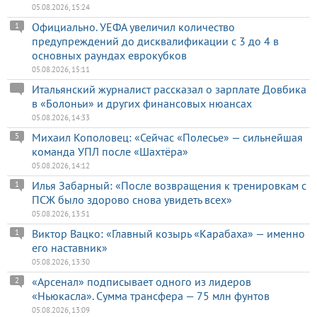
05.08.2026, 15:24
Официально. УЕФА увеличил количество
1
предупреждений до дисквалификации с 3 до 4 в
основных раундах еврокубков
05.08.2026, 15:11
Итальянский журналист рассказал о зарплате Довбика
в «Болоньи» и других финансовых нюансах
05.08.2026, 14:33
Михаил Кополовец: «Сейчас «Полесье» — сильнейшая
5
команда УПЛ после «Шахтёра»
05.08.2026, 14:12
Илья Забарный: «После возвращения к тренировкам с
1
ПСЖ было здорово снова увидеть всех»
05.08.2026, 13:51
Виктор Вацко: «Главный козырь «Карабаха» — именно
1
его наставник»
05.08.2026, 13:30
«Арсенал» подписывает одного из лидеров
2
«Ньюкасла». Сумма трансфера — 75 млн фунтов
05.08.2026, 13:09