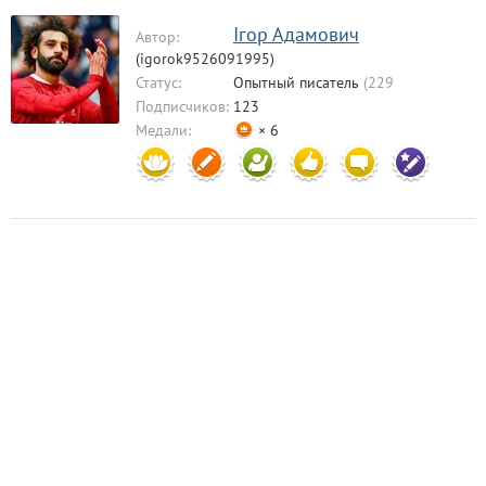
Ігор Адамович
Автор:
(igorok9526091995)
Статус:
Опытный писатель
(229
комментариев)
Подписчиков:
123
Медали:
× 6