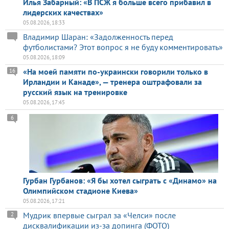
Илья Забарный: «В ПСЖ я больше всего прибавил в
лидерских качествах»
05.08.2026, 18:33
Владимир Шаран: «Задолженность перед
футболистами? Этот вопрос я не буду комментировать»
05.08.2026, 18:09
«На моей памяти по-украински говорили только в
16
Ирландии и Канаде», — тренера оштрафовали за
русский язык на тренировке
05.08.2026, 17:45
6
Гурбан Гурбанов: «Я бы хотел сыграть с «Динамо» на
Олимпийском стадионе Киева»
05.08.2026, 17:21
Мудрик впервые сыграл за «Челси» после
2
дисквалификации из-за допинга (ФОТО)