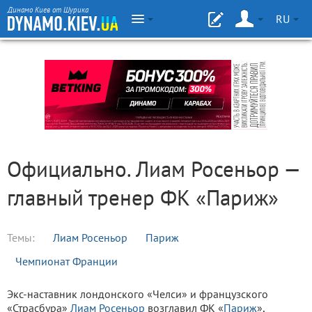
Динамо Киев от Шурика
RU
Официально. Лиам Росеньор —
главный тренер ФК «Париж»
Темы:
Лиам Росеньор
Париж
Чемпионат Франции
Экс-наставник лондонского «Челси» и французского
«Страсбура»
Лиам Росеньор
возглавил ФК «
Париж
»,