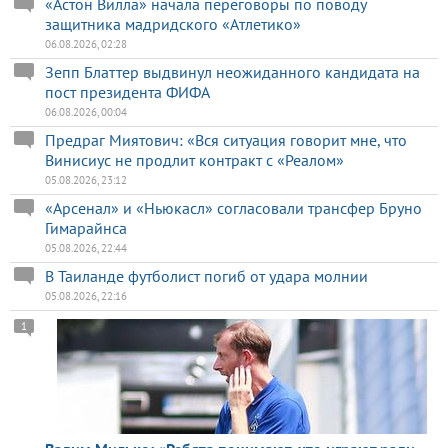
«Астон Вилла» начала переговоры по поводу
защитника мадридского «Атлетико»
06.08.2026, 02:28
Зепп Блаттер выдвинул неожиданного кандидата на
пост президента ФИФА
06.08.2026, 00:04
Предраг Миятович: «Вся ситуация говорит мне, что
Винисиус не продлит контракт с «Реалом»
05.08.2026, 23:12
«Арсенал» и «Ньюкасл» согласовали трансфер Бруно
Гимарайнса
05.08.2026, 22:44
В Таиланде футболист погиб от удара молнии
05.08.2026, 22:16
1