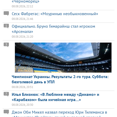
«Черноморец»
08.08.2026, 22:12
Сеск Фабрегас: «Моуринью необыкновенный»
08.08.2026, 21:46
Официально. Бруно Гимарайнш стал игроком
1
«Арсенала»
08.08.2026, 21:20
3
Чемпионат Украины. Результаты 2-го тура. Суббота:
безголевой день в УПЛ
08.08.2026, 20:51
Илья Близнюк: «В Люблине между «Динамо» и
7
«Карабахом» была ничейная игра…»
08.08.2026, 20:30
Джон Оби Микел назвал переход Юри Тилеманса в