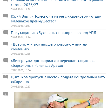
сезона-2026/27
09.08.2026, 11:58
Юрий Вирт: «Полесью» в матче с «Харьковом» отдам
маленькое преимущество»
09.08.2026, 11:37
Полузащитник «Буковины» повторил рекорд УПЛ
09.08.2026, 11:16
«Довбик — игрок высшего класса», — вингер
«Болоньи»
09.08.2026, 10:55
«Ливерпуль» договорился о переходе защитника
«Барселоны» Рональда Араухо
09.08.2026, 10:34
Цыганков пропустил шестой подряд контрольный матч
2
«Жироны»
09.08.2026, 10:13
3