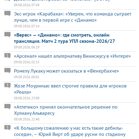
09.08.2026, 07:49
Экс-игрок «Карабаха»: «Уверен, что команда сыграет
лучше, чем в первой игре с «Динамо»
09.08.2026, 07:14
«Верес» — «Динамо»: где смотреть, онлайн
трансляция. Матч 2 тура УПЛ сезона-2026/27
09.08.2026, 06:29
«Арсенал» нашёл альтернативу Винисиусу в «Интере»
1
09.08.2026, 02:15
Ромелу Лукаку может оказаться в «Фенербахче»
09.08.2026, 00:01
Жозе Моуринью ввел строгие правила для игроков
3
«Реала»
08.08.2026, 23:08
«Атлетико» принял окончательное решение по
Хулиану Альваресу
08.08.2026, 22:40
«К большому сожалению у нас есть такие дебилы-
5
соседи», — Юрий Вирт об ударе русни по стадиону