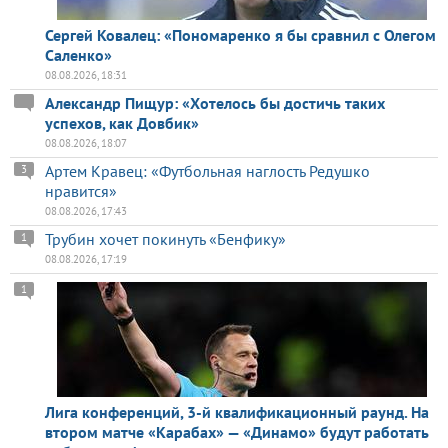
Сергей Ковалец: «Пономаренко я бы сравнил с Олегом
Саленко»
08.08.2026, 18:31
Александр Пищур: «Хотелось бы достичь таких
успехов, как Довбик»
08.08.2026, 18:07
Артем Кравец: «Футбольная наглость Редушко
3
нравится»
08.08.2026, 17:43
Трубин хочет покинуть «Бенфику»
1
08.08.2026, 17:19
1
Лига конференций, 3-й квалификационный раунд. На
втором матче «Карабах» — «Динамо» будут работать