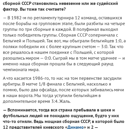
сборной СССР становились невезение или же судейский
фактор. Вы тоже так считаете?
— В 1982-м по регламенту турнира 12 команд, оставшихся
после борьбы на групповом этапе, были разбиты на четыре
группы по три сборные в каждой. В полуфинал выходил
только победитель группы. Сборная СССР соперничала с
Бельгией и Польшей. Так вот, мы обыграли бельгийцев 1:0, а
поляки победили их с более крупным счетом — 3:0. Так что
все решалось в нашем поединке с Польшей, с которой
разошлись миром — 0:0. Сыграй мы в том матче удачнее — и
именно наша сборная прошла бы в следующий раунд
чемпионата мира.
А что касается 1986-го, то нас на том первенстве засудили
арбитры. В матче 1/8 финала с Бельгией, насколько я
помню, было два офсайда, после которых забивались мячи
в наши ворота. Мы тогда уступили бельгийцам в
дополнительное время 3:4. Жаль.
— Вспоминается, тогда вся страна пребывала в шоке и
футбольных людей не покидало ощущение, будто у них
что-то отняли. Ведь мощная сборная СССР, в которой было
12 представителей киевского «
Динамо
» и 2 —