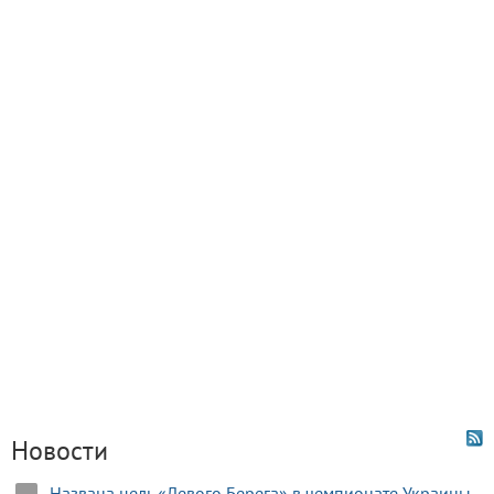
Новости
Названа цель «Левого Берега» в чемпионате Украины