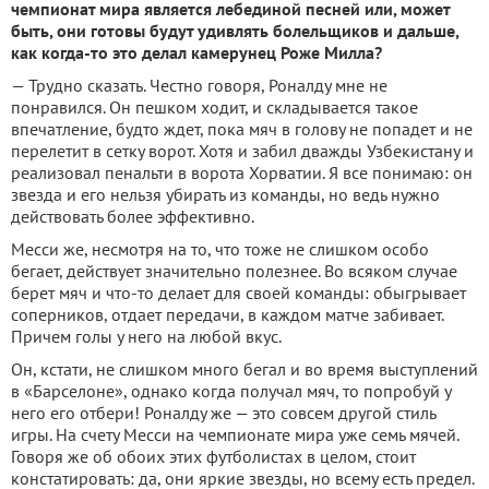
чемпионат мира является лебединой песней или, может
быть, они готовы будут удивлять болельщиков и дальше,
как когда-то это делал камерунец Роже Милла?
— Трудно сказать. Честно говоря, Роналду мне не
понравился. Он пешком ходит, и складывается такое
впечатление, будто ждет, пока мяч в голову не попадет и не
перелетит в сетку ворот. Хотя и забил дважды Узбекистану и
реализовал пенальти в ворота Хорватии. Я все понимаю: он
звезда и его нельзя убирать из команды, но ведь нужно
действовать более эффективно.
Месси же, несмотря на то, что тоже не слишком особо
бегает, действует значительно полезнее. Во всяком случае
берет мяч и что-то делает для своей команды: обыгрывает
соперников, отдает передачи, в каждом матче забивает.
Причем голы у него на любой вкус.
Он, кстати, не слишком много бегал и во время выступлений
в «Барселоне», однако когда получал мяч, то попробуй у
него его отбери! Роналду же — это совсем другой стиль
игры. На счету Месси на чемпионате мира уже семь мячей.
Говоря же об обоих этих футболистах в целом, стоит
констатировать: да, они яркие звезды, но всему есть предел.