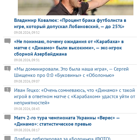
Владимир Ковалюк: «Процент брака футболиста в
игре, который допускал Лобановский, — до 25%»
09.08.2026, 09:52
«Не понимаю, почему ожидания от «Карабаха» в
матче с «Динамо» были высокими», — экс-игрок
сборной Азербайджана
09.08.2026, 09:31
«Мы доминировали. Это была наша игра», — Сергей
1
Шищенко про 0:0 «Буковины» с «Оболонью»
09.08.2026, 09:07
Иван Гецко: «Очень сомневаюсь, что «Динамо» с такой
5
игрой в ответном матче с «Карабахом» удастся уйти от
неприятностей»
09.08.2026, 08:43
Матч 2-го тура чемпионата Украины «Верес» —
«Динамо»: статистическое превью
09.08.2026, 08:17
Довбик дебютировал за «Болонью» (ФОТО)