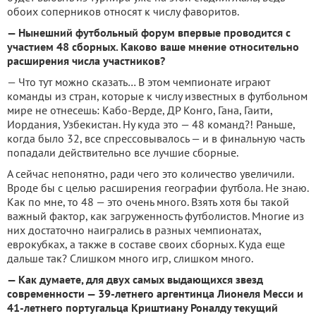
обоих соперников относят к числу фаворитов.
— Нынешний футбольный форум впервые проводится с
участием 48 сборных. Каково ваше мнение относительно
расширения числа участников?
— Что тут можно сказать… В этом чемпионате играют
команды из стран, которые к числу известных в футбольном
мире не отнесешь: Кабо-Верде, ДР Конго, Гана, Гаити,
Иордания, Узбекистан. Ну куда это — 48 команд?! Раньше,
когда было 32, все спрессовывалось — и в финальную часть
попадали действительно все лучшие сборные.
А сейчас непонятно, ради чего это количество увеличили.
Вроде бы с целью расширения географии футбола. Не знаю.
Как по мне, то 48 — это очень много. Взять хотя бы такой
важный фактор, как загруженность футболистов. Многие из
них достаточно наигрались в разных чемпионатах,
еврокубках, а также в составе своих сборных. Куда еще
дальше так? Слишком много игр, слишком много.
— Как думаете, для двух самых выдающихся звезд
современности — 39-летнего аргентинца Лионеля Месси и
41-летнего португальца Криштиану Роналду текущий