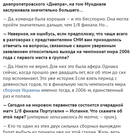
днепропетровского «Днепра», на том Мундиале
заслуживала значительно большего…
— Да, команда была хорошая — и это бесспорно. Она могла
пройти значительно дальше, чем 1/8 финала. Но…
— Наверное, не ошибусь, если предположу, что чаще всего
в разговорах с представителями СМИ вам приходилось
отвечать на вопросы, связанные с вашим уверенным
заявлением относительно выхода на чемпионат мира 2006
года с первого места в группе?
— Да. Никто не верил. Для них это была афера. Однако
сейчас, когда прошло уже двадцать лет, все об этом до сих
пор вспоминают. Это уже история. Если взять период с
девяностых годов, то в финальную часть чемпионата мира
сборная Украины
именно тогда, в 2006-м, единственный
раз и попала.
— Сегодня на мировом первенстве состоится очередной
матч 1/8 финала Португалия — Испания. Что скажете об
этой паре?
(
интервью записывалось до матча, — прим.
).
— Кто-то один из этих двух сильных сборных вынужден
будет выбыть из турнира уже на этой стадии. Жаль, ведь