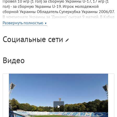
Провел 10 игр (1 гол) за сборную Украины U-17, 17 игр (1
гол) - за сборную Украины U-19. Игрок молодежной
сборной Украины Обладатель Суперкубка Украины 2006/07.
В чемпионате Украины за "Динамо" сыграл 9 матчей. В Кубке
Украины за "Динамо" сыграл 3 матча. В еврокубках за
Развернуть полностью
▼
"Динамо" сыграл 3 матча.
Социальные сети
Видео