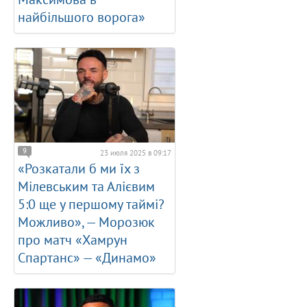
найбільшого ворога»
9
23 июля 2025 в 09:17
«Розкатали б ми їх з
Мілевським та Алієвим
5:0 ще у першому таймі?
Можливо», — Морозюк
про матч «Хамрун
Спартанс» — «Динамо»