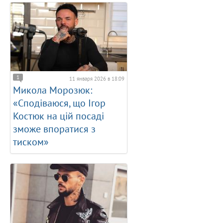
1
11 января 2026 в 18:09
Микола Морозюк:
«Сподіваюся, що Ігор
Костюк на цій посаді
зможе впоратися з
тиском»