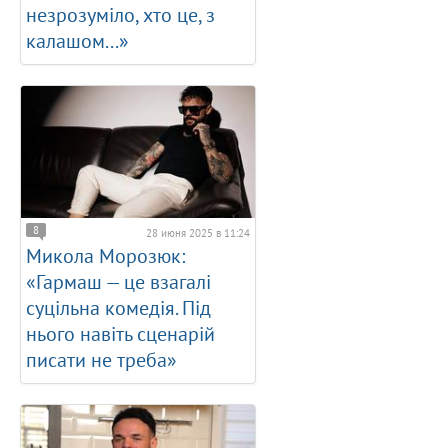
незрозуміло, хто це, з
калашом...»
8
28 июня 2025 в 11:24
Микола Морозюк:
«Гармаш — це взагалі
суцільна комедія. Під
нього навіть сценарій
писати не треба»