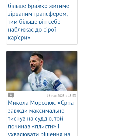
більше Бражко житиме
зірваним трансфером,
тим більше він себе
наближає до сірої
кар'єри»
8
16 мая 2025 в 15:53
Микола Морозюк: «Срна
завжди максимально
тиснув на суддю, той
починав «плисти» і
ухвалювати рішення на