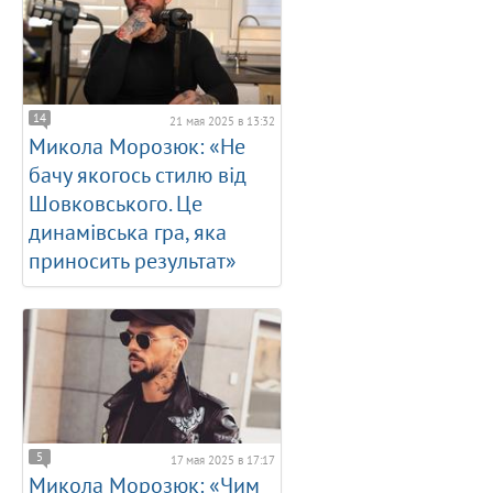
14
21 мая 2025 в 13:32
Микола Морозюк: «Не
бачу якогось стилю від
Шовковського. Це
динамівська гра, яка
приносить результат»
5
17 мая 2025 в 17:17
Микола Морозюк: «Чим