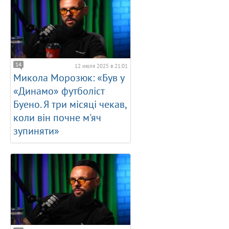
14
12 июля 2025 в 21:01
Микола Морозюк: «Був у
«Динамо» футболіст
Буено. Я три місяці чекав,
коли він почне м'яч
зупиняти»