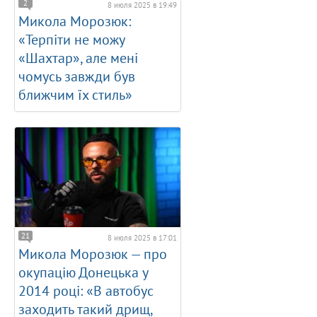
2
8 июля 2025 в 19:49
Микола Морозюк:
«Терпіти не можу
«Шахтар», але мені
чомусь завжди був
ближчим їх стиль»
21
8 июля 2025 в 17:01
Микола Морозюк — про
окупацію Донецька у
2014 році: «В автобус
заходить такий дрищ,