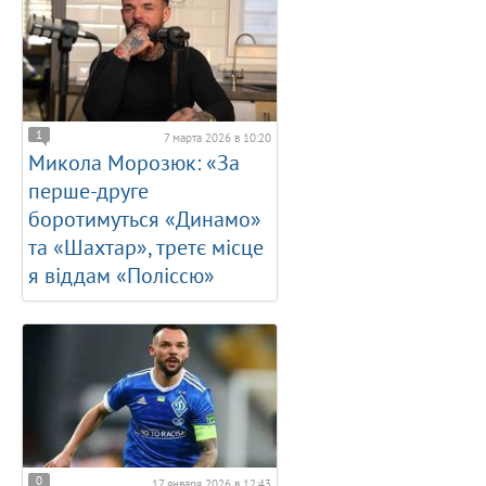
1
7 марта 2026 в 10:20
Микола Морозюк: «За
перше-друге
боротимуться «Динамо»
та «Шахтар», третє місце
я віддам «Поліссю»
0
17 января 2026 в 12:43