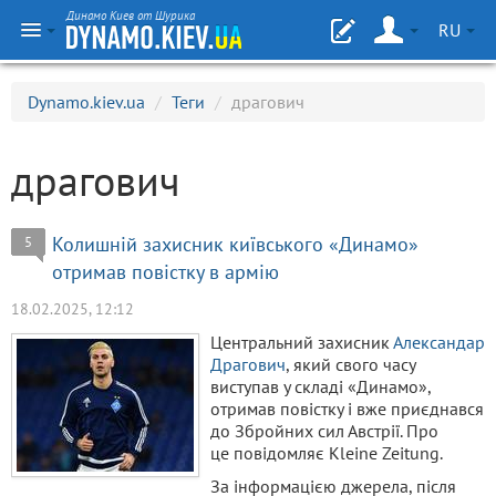
Динамо Киев от Шурика
RU
Dynamo.kiev.ua
/
Теги
/
драгович
драгович
Колишній захисник київського «Динамо»
5
отримав повістку в армію
18.02.2025, 12:12
Центральний захисник
Александар
Драгович
, який свого часу
виступав у складі «Динамо»,
отримав повістку і вже приєднався
до Збройних сил Австрії. Про
це повідомляє Kleine Zeitung.
За інформацією джерела, після