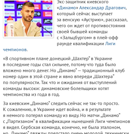
Экс-защитник киевского
«
Динамо
»
Александар Драгович
,
который сейчас выступает
за венскую «Аустрию», рассказал,
чего он ждет от противостояния
своей бывшей команды
с «Зальцбургом» в плей-офф
раунде квалификации
Лиги
чемпионов
.
«В спортивном плане донецкий „Шахтер“ в Украине
в последние годы стал сильнее, потому что туда было
вложено много денег. Но „Динамо“ — традиционный клуб
номер один в этой стране и явно впереди „Шахтера“
по популярности. Так что и ожидания от выступлений
команды высоки: динамовские болельщики хотят
чемпионства из года в год.
За киевским „Динамо“ следить сейчас не так-то просто.
К сожалению, в Украине идет война, и в результате
я немного потерял команду из виду. Но матчи „Динамо“
с „Партизаном“ в квалификации нынешней Лиги чемпионов
я видел. Сербская команда, конечно, не была эталоном,
но „Динамо“ дважды предстало очень молодой, технически