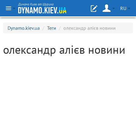
Динамо Киев от Шурика
RU
Dynamo.kiev.ua
/
Теги
/
олександр алієв новини
олександр алієв новини