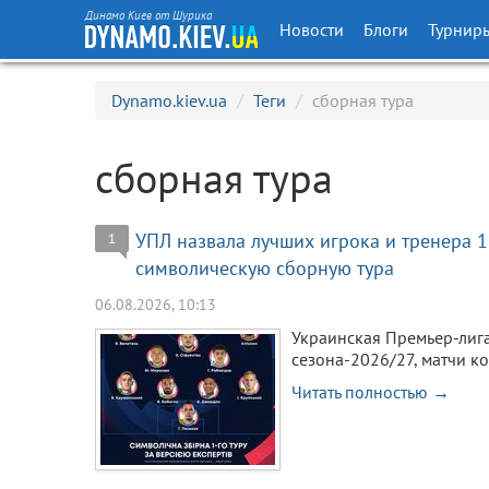
Динамо Киев от Шурика
Новости
Блоги
Турнир
Dynamo.kiev.ua
/
Теги
/
сборная тура
сборная тура
УПЛ назвала лучших игрока и тренера 1
1
символическую сборную тура
06.08.2026, 10:13
Украинская Премьер-лига
сезона-2026/27, матчи к
Читать полностью →