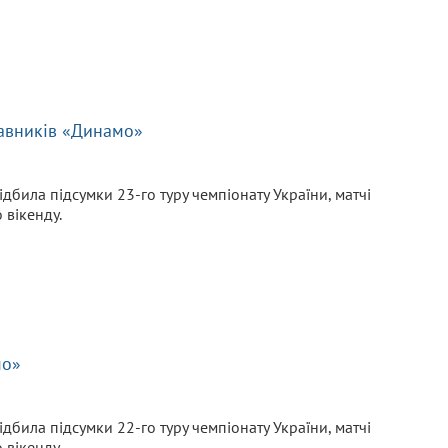
тавників «Динамо»
ідбила підсумки 23-го туру чемпіонату України, матчі
 вікенду.
мо»
ідбила підсумки 22-го туру чемпіонату України, матчі
 вікенду.