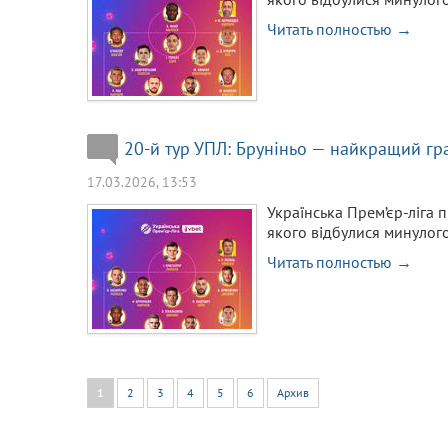
Читать полностью →
20-й тур УПЛ: Бруніньо — найкращий гр
17.03.2026, 13:53
Українська Прем’єр-ліга п
якого відбулися минулого
Читать полностью →
1
2
3
4
5
6
Архив