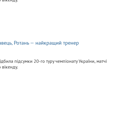
авець, Ротань — найкращий тренер
ідбила підсумки 20-го туру чемпіонату України, матчі
 вікенду.