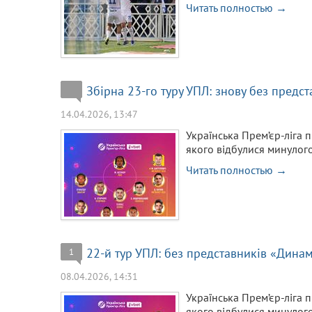
Читать полностью →
Збірна 23-го туру УПЛ: знову без предс
14.04.2026, 13:47
Українська Прем’єр-ліга п
якого відбулися минулого
Читать полностью →
22-й тур УПЛ: без представників «Дина
1
08.04.2026, 14:31
Українська Прем’єр-ліга п
якого відбулися минулого