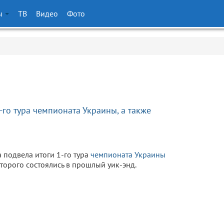
ы
ТВ
Видео
Фото
-го тура чемпионата Украины, а также
 подвела итоги 1-го тура
чемпионата Украины
оторого состоялись в прошлый уик-энд.