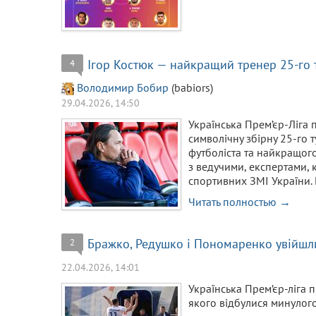
Ігор Костюк — найкращий тренер 25-го 
4
Володимир Бобир
(babiors)
29.04.2026, 14:50
Українська Прем’єр-Ліга 
символічну збірну 25-го 
футболіста та найкращого
з ведучими, експертами,
спортивних ЗМІ України. 
Читать полностью →
Бражко, Редушко і Пономаренко увійшли
2
22.04.2026, 14:01
Українська Прем’єр-ліга п
якого відбулися минулого