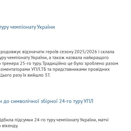
туру чемпіонату України
продовжує відзначати героїв сезону 2025/2026 і склала
туру чемпіонату України, а також назвала найкращого
 тренера 25-го туру. Традиційно це було зроблено разом
 коментаторами УПЛ.ТБ та представниками провідних
Цього разу їх вийшло 37.
 до символічної збірної 24-го туру УПЛ
ідбила підсумки 24-го туру чемпіонату України, матчі
 вікенду.