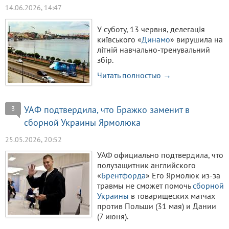
14.06.2026, 14:47
У суботу, 13 червня, делегація
київського «
Динамо
» вирушила на
літній навчально-тренувальний
збір.
Читать полностью →
УАФ подтвердила, что Бражко заменит в
3
сборной Украины Ярмолюка
25.05.2026, 20:52
УАФ официально подтвердила, что
полузащитник английского
«
Брентфорда
» Его Ярмолюк из-за
травмы не сможет помочь
сборной
Украины
в товарищеских матчах
против Польши (31 мая) и Дании
(7 июня).