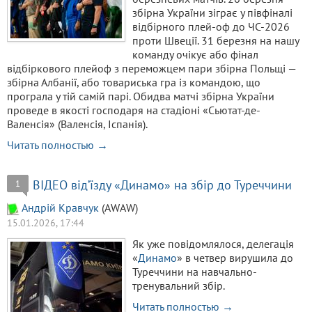
збірна України зіграє у півфіналі
відбірного плей-оф до ЧС-2026
проти Швеції. 31 березня на нашу
команду очікує або фінал
відбіркового плейоф з переможцем пари збірна Польщі —
збірна Албанії, або товариська гра із командою, що
програла у тій самій парі. Обидва матчі збірна України
проведе в якості господаря на стадіоні «Сьютат-де-
Валенсія» (Валенсія, Іспанія).
Читать полностью →
ВІДЕО від’їзду «Динамо» на збір до Туреччини
1
Aндрiй Кравчук
(AWAW)
15.01.2026, 17:44
Як уже повідомлялося, делегація
«
Динамо
» в четвер вирушила до
Туреччини на навчально-
тренувальний збір.
Читать полностью →