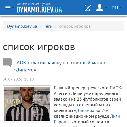
Динамо Киев от Шурика
RU
Dynamo.kiev.ua
/
Теги
/
список игроков
список игроков
ПАОК огласил заявку на ответный матч с
«Динамо»
30.07.2026, 10:19
Главный тренер греческого ПАОКа
Алессио Лиши уже определился с
заявкой из 23 футболистов своей
команды на ответный матч с
киевским «
Динамо
» во 2-м
квалификационном раунде
Лиги
Европы
, который состоится