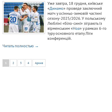
Уже завтра, 18 грудня, київське
«
Динамо
» проведе заключний
матч у осінньо-зимовій частині
сезону-2025/2026. У польському
Любліні «біло-сині» зіграють із
вірменським «
Ноа
» у рамках 6-го
туру основного етапу Ліги
конференцій.
Читать полностью →
1
2
3
4
Архив