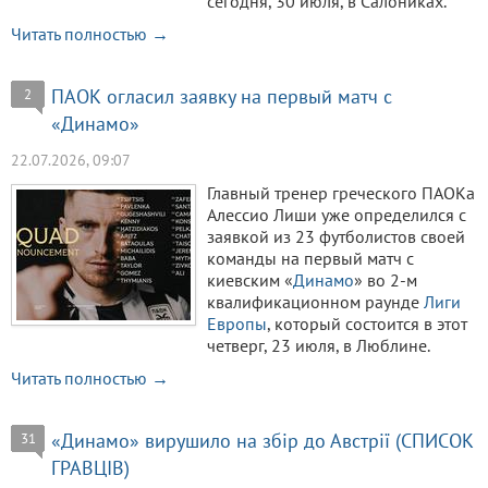
сегодня, 30 июля, в Салониках.
Читать полностью →
ПАОК огласил заявку на первый матч с
2
«Динамо»
22.07.2026, 09:07
Главный тренер греческого ПАОКа
Алессио Лиши уже определился с
заявкой из 23 футболистов своей
команды на первый матч с
киевским «
Динамо
» во 2-м
квалификационном раунде
Лиги
Европы
, который состоится в этот
четверг, 23 июля, в Люблине.
Читать полностью →
«Динамо» вирушило на збір до Австрії (СПИСОК
31
ГРАВЦІВ)