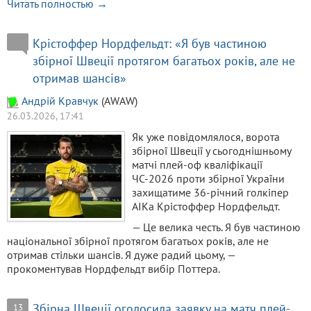
Читать полностью →
Крістоффер Нордфельдт: «Я був частиною
збірної Швеції протягом багатьох років, але не
отримав шансів»
Aндрiй Кравчук
(AWAW)
26.03.2026, 17:41
Як уже повідомлялося, ворота
збірної Швеції у сьогоднішньому
матчі плей-оф кваліфікації
ЧС-2026 проти збірної України
захищатиме 36-річний голкіпер
АІКа Крістоффер Нордфельдт.
— Це велика честь. Я був частиною
національної збірної протягом багатьох років, але не
отримав стільки шансів. Я дуже радий цьому, —
прокоментував Нордфельдт вибір Поттера.
Збірна Швеції оголосила заявку на матч плей-
13