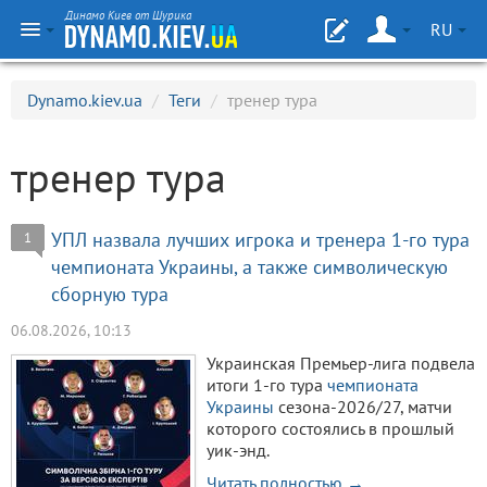
Динамо Киев от Шурика
RU
Dynamo.kiev.ua
/
Теги
/
тренер тура
тренер тура
УПЛ назвала лучших игрока и тренера 1-го тура
1
чемпионата Украины, а также символическую
сборную тура
06.08.2026, 10:13
Украинская Премьер-лига подвела
итоги 1-го тура
чемпионата
Украины
сезона-2026/27, матчи
которого состоялись в прошлый
уик-энд.
Читать полностью →