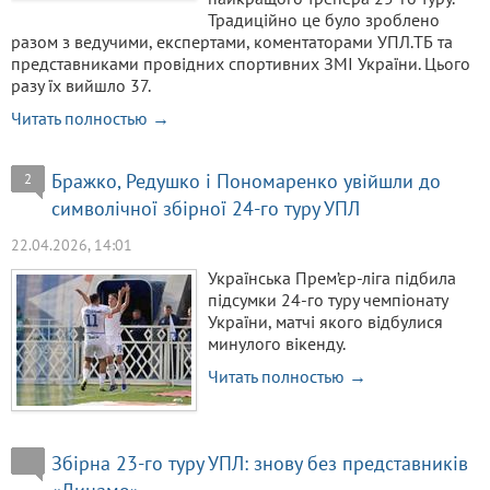
Традиційно це було зроблено
разом з ведучими, експертами, коментаторами УПЛ.ТБ та
представниками провідних спортивних ЗМІ України. Цього
разу їх вийшло 37.
Читать полностью →
Бражко, Редушко і Пономаренко увійшли до
2
символічної збірної 24-го туру УПЛ
22.04.2026, 14:01
Українська Прем’єр-ліга підбила
підсумки 24-го туру чемпіонату
України, матчі якого відбулися
минулого вікенду.
Читать полностью →
Збірна 23-го туру УПЛ: знову без представників