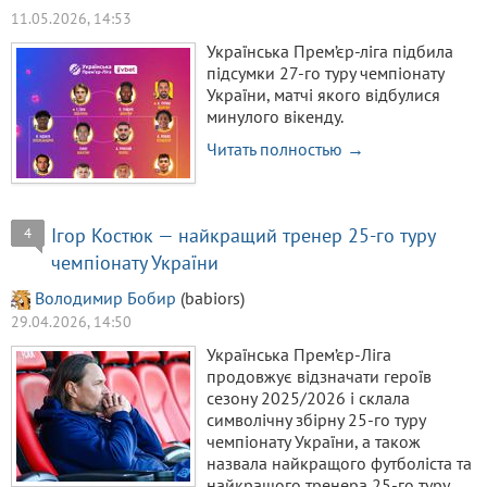
11.05.2026, 14:53
Українська Прем’єр-ліга підбила
підсумки 27-го туру чемпіонату
України, матчі якого відбулися
минулого вікенду.
Читать полностью →
Ігор Костюк — найкращий тренер 25-го туру
4
чемпіонату України
Володимир Бобир
(babiors)
29.04.2026, 14:50
Українська Прем’єр-Ліга
продовжує відзначати героїв
сезону 2025/2026 і склала
символічну збірну 25-го туру
чемпіонату України, а також
назвала найкращого футболіста та
найкращого тренера 25-го туру.