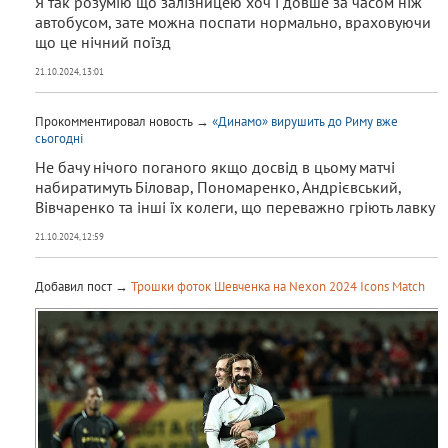
Я так розумію що залізницею хоч і довше за часом ніж
автобусом, зате можна поспати нормально, враховуючи
що це нічний поїзд
21.10.2024, 13:01
Прокомментировал новость →
«Динамо» вирушить до Риму вже
сьогодні
Не бачу нічого поганого якщо досвід в цьому матчі
набиратимуть Біловар, Пономаренко, Андрієвський,
Вівчаренко та інші їх колеги, що переважно гріють лавку
21.10.2024, 12:59
Добавил пост →
Трошки фоток Шевченка на Nexon 2024 Icons Match