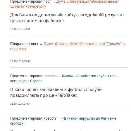
Прокомментировал пост →
Дуже цікава реакція "вболювальників"
"Динамо" на перемогу.
Для багатьох дописувачів сайту сьогоднішній результат
це як серпом по фаберже
26.10.2025, 20:46
Понравился пост →
Дуже цікава реакція "вболювальників" "Динамо" на
перемогу.
26.10.2025, 20:40
Прокомментировал новость →
Калюжний зацікавив клуби з топ-
чемпіонатів Європи
Цікаво що всі зацікавлені в футболісті клуби
повідомляють про це «ТаТоТаке».
21.10.2024, 17:04
Прокомментировал новость →
«Динамо» вирушить до Риму вже
сьогодні