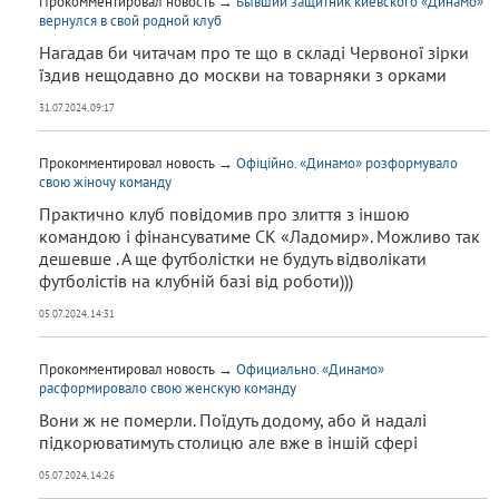
Прокомментировал новость →
Бывший защитник киевского «Динамо»
вернулся в свой родной клуб
Нагадав би читачам про те що в складі Червоної зірки
їздив нещодавно до москви на товарняки з орками
31.07.2024, 09:17
Прокомментировал новость →
Офіційно. «Динамо» розформувало
свою жіночу команду
Практично клуб повідомив про злиття з іншою
командою і фінансуватиме СК «Ладомир». Можливо так
дешевше . А ще футболістки не будуть відволікати
футболістів на клубній базі від роботи)))
05.07.2024, 14:31
Прокомментировал новость →
Официально. «Динамо»
расформировало свою женскую команду
Вони ж не померли. Поїдуть додому, або й надалі
підкорюватимуть столицю але вже в іншій сфері
05.07.2024, 14:26