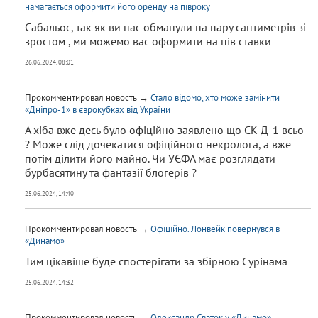
намагається оформити його оренду на півроку
Сабальос, так як ви нас обманули на пару сантиметрів зі
зростом , ми можемо вас оформити на пів ставки
26.06.2024, 08:01
Прокомментировал новость →
Стало відомо, хто може замінити
«Дніпро-1» в єврокубках від України
А хіба вже десь було офіційно заявлено що СК Д-1 всьо
? Може слід дочекатися офіційного некролога, а вже
потім ділити його майно. Чи УЄФА має розглядати
бурбасятину та фантазії блогерів ?
25.06.2024, 14:40
Прокомментировал новость →
Офіційно. Лонвейк повернувся в
«Динамо»
Тим цікавіше буде спостерігати за збірною Сурінама
25.06.2024, 14:32
Прокомментировал новость →
Олександр Сваток у «Динамо»