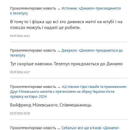
Прокомментировал новость →
Источник: «Динамо» присоединится
к телепулу
В тому то і фішка що всі хто дивився матчі на ютубі і на
плюсах можуть і надалі це робити.
05.07.2024, 14:21
Прокомментировал новость →
Джерело: «Динамо» приєднається до
телепулу
Тут скоріше навпаки. Телепул приєднається до Динамо
05.07.2024, 14:17
Прокомментировал новость →
«Ці піжони гідні ганьби та приниження».
Друг Мілевського налетів з претензіями на збірну України після
провалу на Євро-2024
Бойфренд Мілевського. Співмешканець
02.07.2024, 20:20
Прокомментировал новость →
Себальос все ще в Києві. «Динамо»