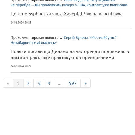
не перейде — він продовжить кар’єру в США, контракт уже підписано
Це ж не Бурбас сказав, а Хачеріді. Чув на власні вуха
24.06.2024, 20:23
Прокомментировал новость →
Сергій Булеца: «Моє майбутнє?
Незабаром все дізнаєтесь»
Поляки писали що Динамо на час оренди подовжило з
ним контракт. Таке практикують з орендованими
24.06.2024, 20:22
«
1
2
3
4
...
597
»