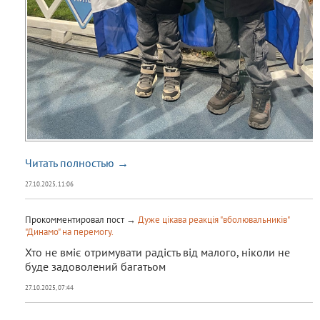
Читать полностью →
27.10.2025, 11:06
Прокомментировал пост →
Дуже цікава реакція "вболювальників"
"Динамо" на перемогу.
Хто не вміє отримувати радість від малого, ніколи не
буде задоволений багатьом
27.10.2025, 07:44