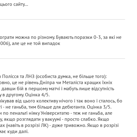
 цього сайту…
рограти можна по різному. Бувають поразки 0-3, за які не
006), але це не той випадок
Полісся та ЛНЗ (особиста думка, не більше того):
овно, це не рівень Дніпра чи Металіста кращих їхніх
 давши бій в першому матчі і мабуть лише відсутність
 в другому. Оцінка 4/5.
ікував від цього колективу нічого і так воно і сталось, бо
 - не ганьба, тим більше для дебютанта. Оцінка 3/5.
по пенальті ніяку Університатю - теж не ганьба, але
у, якщо розглядати у вакуумі - просто слабко. Якщо
х (навіть в розрізі ЛК) - дуже тривожно. Якщо в розрізі
має куди далі.