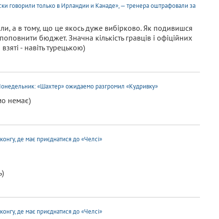
ски говорили только в Ирландии и Канаде», — тренера оштрафовали за
и, а в тому, що це якось дуже вибірково. Як подивишся
поповнити бюджет. Значна кількість гравців і офіційних
взяті - навіть турецькою)
. Понедельник: «Шахтер» ожидаемо разгромил «Кудривку»
мо немає)
онгу, де має приєднатися до «Челсі»
ь)
онгу, де має приєднатися до «Челсі»