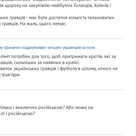
в щороку на закупівлю майбутніх Голандів, Кейнів і
их гравців - має бути достатня кількість талановитих
гравців. На жаль, цього немає.
му «Динамо» поддерживает четырех украинцев на поле
 ліміт потрібен для того, щоб притримати кротів, які за
вців, сильніших за наявних в країні.
виток українських гравців і футболу в цілому, нічого не
структури
ь тільки і виключно російською? Або може на
слі і російською?