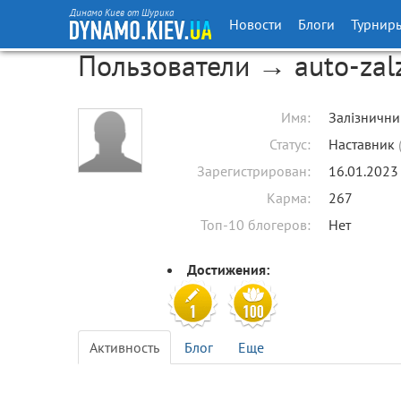
Динамо Киев от Шурика
Новости
Блоги
Турнир
Пользователи → auto-zal
Имя:
Залізнични
Статус:
Наставник
Зарегистрирован:
16.01.2023
Карма:
267
Топ-10 блогеров:
Нет
Достижения:
Активность
Блог
Еще