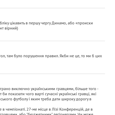
убліку цікавить в першу чергу Динамо, або «происки
нт вірний)
гол, там було порушення правил. Якби не це, то ми б цих
діграно виключно українськими гравцями, більше того -
би показати чого варті сучасні українські гравці, які
ського футболу і яким треба дати широку дорогу в
це в чемпіонаті. 27-ме місце в Лізі Конференцій, де в
 гравцями, або "бюджетними" легіонерами. Чи може