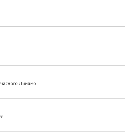
сучасного Динамо
ує