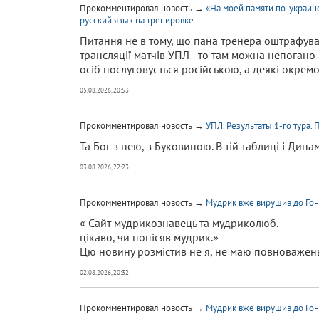
Прокомментировал новость →
«На моей памяти по-украин
русский язык на тренировке
Питання не в тому, що пана тренера оштрафувал
трансляції матчів УПЛ - то там можна непогано 
осіб послуговується російською, а деякі окремо 
05.08.2026, 20:53
Прокомментировал новость →
УПЛ. Результаты 1-го тура
Та Бог з нею, з Буковиною. В тій таблиці і Дина
03.08.2026, 22:23
Прокомментировал новость →
Мудрик вже вирушив до Гонк
« Сайт мудрикознавець та мудриколюб.
цікаво, чи попісяв мудрик.»
Цю новину розмістив не я, не маю повноважен
02.08.2026, 20:32
Прокомментировал новость →
Мудрик вже вирушив до Гонк