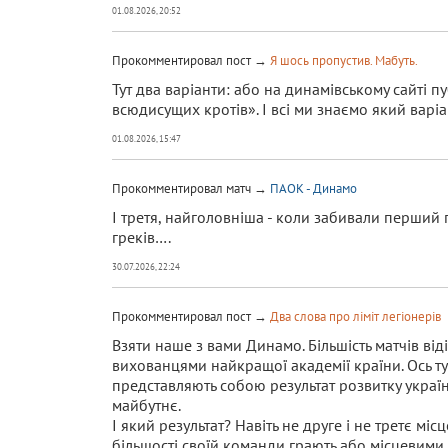
01.08.2026, 20:52
Прокомментировал пост →
Я шось пропустив. Мабуть.
Тут два варіанти: або на динамівському сайті п
всюдисущих кротів». І всі ми знаємо який варіа
01.08.2026, 15:47
Прокомментировал матч →
ПАОК - Динамо
І третя, найголовніша - коли забивали перший 
греків….
30.07.2026, 22:24
Прокомментировал пост →
Два слова про ліміт легіонерів
Взяти наше з вами Динамо. Більшість матчів ві
вихованцями найкращої академії країни. Ось тут 
представляють собою результат розвитку україн
майбутнє.
І який результат? Навіть не друге і не третє міс
більшості своїй команди грають або місцевими