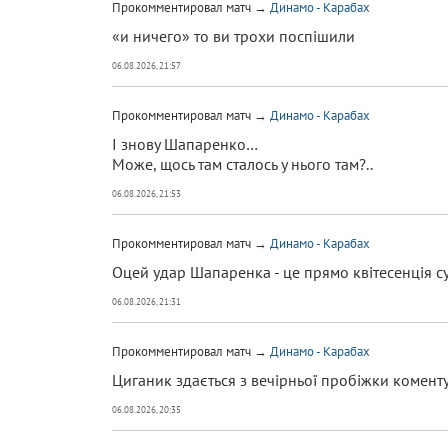
Прокомментировал матч →
Динамо - Карабах
«и ничего» то ви трохи поспішили
06.08.2026, 21:57
Прокомментировал матч →
Динамо - Карабах
І знову Шапаренко…
Може, щось там сталось у нього там?..
06.08.2026, 21:53
Прокомментировал матч →
Динамо - Карабах
Оцей удар Шапаренка - це прямо квітесенція 
06.08.2026, 21:31
Прокомментировал матч →
Динамо - Карабах
Циганик здається з вечірньої пробіжки комент
06.08.2026, 20:35