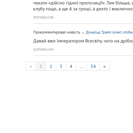
чекати «дійсно гідної пропозиції». Тим більше, 
клубу тощо, а ще й за гроші, а дехто і виключно 
23.07.2026, 22:08
Прокомментировал новость →
Дональд Трамп хочет, что
Давай вже Імператором Всесвіту, чого на дріб
22.07.2026, 14:24
«
1
2
3
4
...
54
»