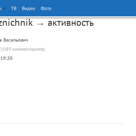
ы
ТВ
Видео
Фото
znichnik → активность
к Васильович
(1089 комментариев)
 19:20