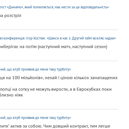
іст «Динамо», який помиляється, має нести за це відповідальність»
на розстріл
сконференція. Ігор Костюк: «Шанси в нас є. Другий тайм вселяє надію»
иберігає на потім (наступний матч, наступний сезон)
ий, що клуб проявив до мене таку турботу»
я на 100 мільйонів», нехай і ціною кількох занапащених
хлопці на сотку не можуть вирости, а в Єврокубках поки
близно ніяк
ий, що клуб проявив до мене таку турботу»
питиʼ актив за собою. Чим довший контракт, тим легше