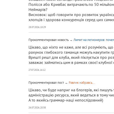
Полісся або Кривбас витрачають по 50 мільйоні
Неймарів?
Висновок: щоб говорити про розвиток українськ
хлопців і здорова конкуренція серед цих самих 
28.07.2026, 18:29
Прокомментировал новость →
Лимит на легионеров: поче
Цікаво, що ніхто не каже, але всі розуміють, що
рахунок глибокого гаманця можуть накупити гра
Врешті решт для клуба, який піклується про роз
заважає займатись цим в рамках своєї клубної 
27.07.2026, 16:12
Прокомментировал пост →
Равлик набравсь...
Цікаво, чи буде наприг на блогерів, які пишут
адміністрацію ресурса, який ведеться в тому чи
А то якийсь граммар-наці непослідовний)
26.07.2026, 20:38