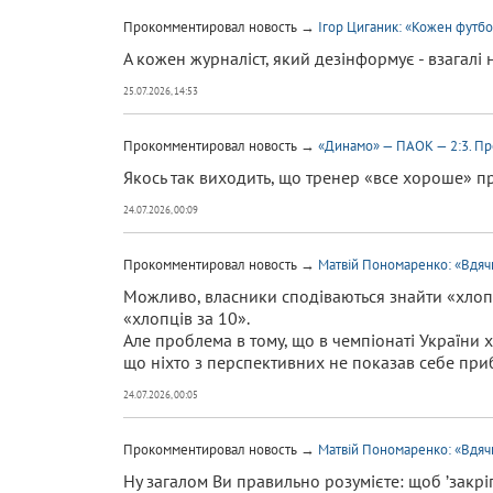
Прокомментировал новость →
Ігор Циганик: «Кожен футбол
А кожен журналіст, який дезінформує - взагалі 
25.07.2026, 14:53
Прокомментировал новость →
«Динамо» — ПАОК — 2:3. Пре
Якось так виходить, що тренер «все хороше» пр
24.07.2026, 00:09
Прокомментировал новость →
Матвій Пономаренко: «Вдячн
Можливо, власники сподіваються знайти «хлопц
«хлопців за 10».
Але проблема в тому, що в чемпіонаті України 
що ніхто з перспективних не показав себе при
24.07.2026, 00:05
Прокомментировал новость →
Матвій Пономаренко: «Вдячн
Ну загалом Ви правильно розумієте: щоб ʼзакрі