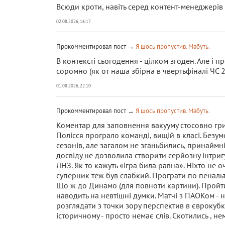
Всюди кроти, навіть серед контент-менеджерів
02.08.2026, 16:17
Прокомментировал пост →
Я шось пропустив. Мабуть.
В контексті сьогодення - цілком згоден. Але і п
соромно (як от наша збірна в чвертьфіналі ЧС 2
01.08.2026, 22:10
Прокомментировал пост →
Я шось пропустив. Мабуть.
Коментар для заповнення вакууму стосовно гри 
Полісся програло команді, вищій в класі. Безум
сезонів, але загалом не зганьбились, принаймні
досвіду не дозволила створити серйозну інтригу
ЛНЗ. Як то кажуть «ігра била равна». Ніхто не оч
суперник теж був слабкий. Програти по пенальті
Що ж до Динамо (для повноти картини). Пройти 
наводить на невтішні думки. Матчі з ПАОКом - н
розглядати з точки зору перспектив в єврокубка
історичному - просто немає слів. Скотились , не