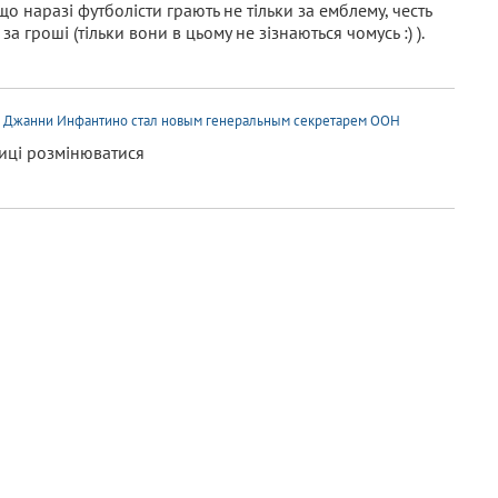
що наразі футболісти грають не тільки за емблему, честь
за гроші (тільки вони в цьому не зізнаються чомусь :) ).
бы Джанни Инфантино стал новым генеральным секретарем ООН
ниці розмінюватися