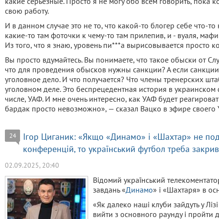
какие серьезные. Просто я не могу обо всем говорить, пока
свою работу.
И в данном случае это не то, что какой-то блогер себе что-то
какие-то там фоточки к чему-то там прилепив, и - вуаля, мафи
Из того, что я знаю, уровень пи***а вырисовывается просто к
Вы просто вдумайтесь. Вы понимаете, что такое обыски от С
что для проведения обысков нужны санкции? А если санкции 
уголовное дело. И что получается? Что члены тренерских шт
уголовном деле. Это беспрецедентная история в украинском ф
числе, УАФ. И мне очень интересно, как УАФ будет реагировать
бардак просто невозможно», — сказал Вацко в эфире своего 
Ігор Циганик: «Якщо «Динамо» і «Шахтар» не по
24
конференцій, то український футбол треба закри
02.09.2025, 20:40
Відомий український телекоментато
завдань «
Динамо
» і «Шахтаря» в ос
«Як далеко наші клуби зайдуть у Лі
вийти з основного раунду і пройти д