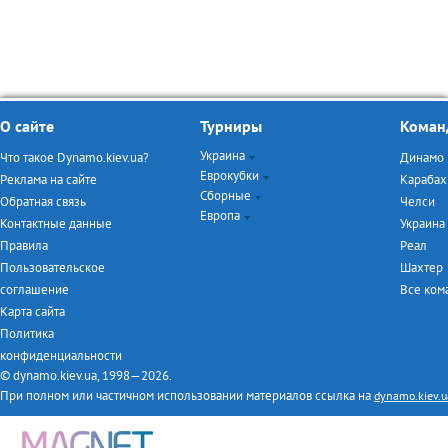
О сайте
Турниры
Коман
Украина
Что такое Dynamo.kiev.ua?
Динамо
Еврокубки
Чемпионат Украины
Реклама на сайте
Карабах
Сборные
Кубок Украины
Лига Чемпионов
Обратная связь
Челси
Европа
Турнир дублёров
Лига Европы
Евро-2016
Контактные данные
Украина
Первая лига
ЧМ-2014
Чемпионат Англии
Правила
Реал
Товарищеские матчи
Чемпионат Италии
Пользовательское
Шахтер
Чемпионат Испании
соглашение
Все ко
Чемпионат Германии
Карта сайта
Чемпионат Франции
Политика
конфиденциальности
© dynamo.kiev.ua, 1998—2026.
При полном или частичном использовании материалов ссылка на
dynamo.kiev.u