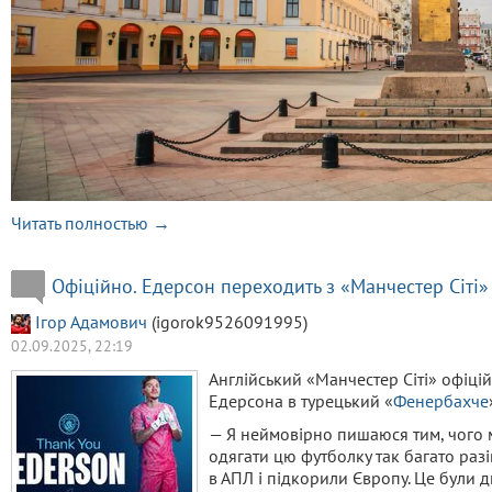
Читать полностью →
Офіційно. Едерсон переходить з «Манчестер Сіті
Ігор Адамович
(igorok9526091995)
02.09.2025, 22:19
Англійський «Манчестер Сіті» офіці
Едерсона в турецький «
Фенербахче
— Я неймовірно пишаюся тим, чого м
одягати цю футболку так багато разі
в АПЛ і підкорили Європу. Це були 