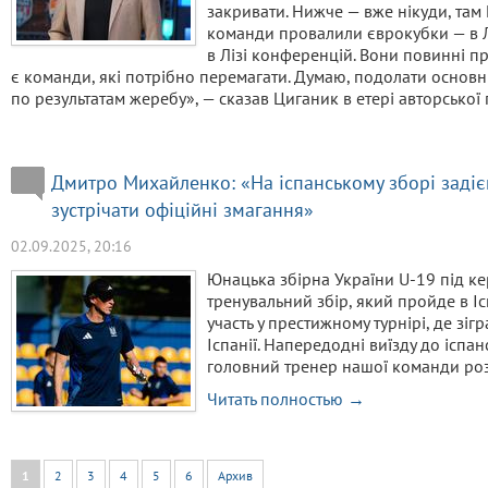
закривати. Нижче — вже нікуди, там
команди провалили єврокубки — в Лі
в Лізі конференцій. Вони повинні пр
є команди, які потрібно перемагати. Думаю, подолати основн
по результатам жеребу», — сказав Циганик в етері авторської
Дмитро Михайленко: «На іспанському зборі задієм
зустрічати офіційні змагання»
02.09.2025, 20:16
Юнацька збірна України U-19 під к
тренувальний збір, який пройде в Ісп
участь у престижному турнірі, де зіг
Іспанії. Напередодні виїзду до іспа
головний тренер нашої команди роз
Читать полностью →
1
2
3
4
5
6
Архив