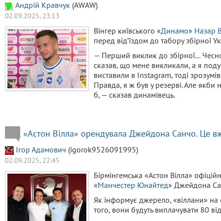
Aндрiй Кравчук
(AWAW)
02.09.2025, 23:13
Вінгер київського «
Динамо
»
Назар 
перед від’їздом до табору збірної У
— Перший виклик до збірної… Чесно, 
сказав, що мене викликали, а я поду
виставили в Instagram, тоді зрозумів,
Правда, я ж був у резерві. Але якби 
б, — сказав динамівець.
«Астон Вілла» орендувала Джейдона Санчо. Це вж
Ігор Адамович
(igorok9526091995)
02.09.2025, 22:45
Бірмінгемська «Астон Вілла» офіці
«
Манчестер Юнайтед
» Джейдона Са
Як інформує джерело, «віллани» на
того, вони будуть виплачувати 80 ві