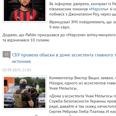
Як інформує джерело, контракт із Р
півзахисник покинув «
Марсель
» зі 
побився з Джонатаном Роу, через щ
Французькі ЗМІ повідомляють, що з
9 млн євро.
Додамо, що Рабйо приєднався до «Марселя» влітку минулого р
та відзначився 10 голами.
СБУ провела обыски в доме ассистента главного
15
источник
02.09.2025, 21:03
Комментатор Виктор Вацко заявил, 
Мазура, одного из ассистентов гл
Уная Мельгосы.
«Дома у ассистента Уная Мельгосы
Служба безопасности Украины прове
ряде, давайте я так скажу, нечисто
Сергея Реброва Глеба Платова. И на