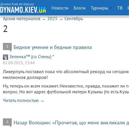
Динамо Киев от Шурика
Новости
Блоги
Турниры
ТВ
Архив материалов
→
2025
→
Сентябрь
2
Бедное умение и бедные правила
3
Зеленка™ (со Стены) *
02.09.2025, 23:44
Ливерпуль поставил пока что абсолютный рекорд на сегодняш
миллионов долларов!
Ну, теперь он всем покажет. Неизвестно, правда, покажет ли
вопрос. Но вот адрес футбольной матери Кузьмы (то есть Куз
Читать полностью →
Назар Волошин: «Прочитав, що мене викликали до
5