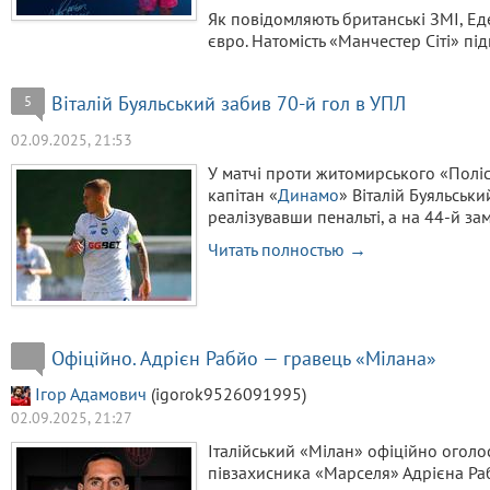
Як повідомляють британські ЗМІ, Е
євро. Натомість «Манчестер Сіті» п
Віталій Буяльський забив 70-й гол в УПЛ
5
02.09.2025, 21:53
У матчі проти житомирського «Полісс
капітан «
Динамо
» Віталій Буяльськ
реалізувавши пенальті, а на 44-й 
Читать полностью →
Офіційно. Адрієн Рабйо — гравець «Мілана»
Ігор Адамович
(igorok9526091995)
02.09.2025, 21:27
Італійський «Мілан» офіційно огол
півзахисника «Марселя» Адрієна Ра