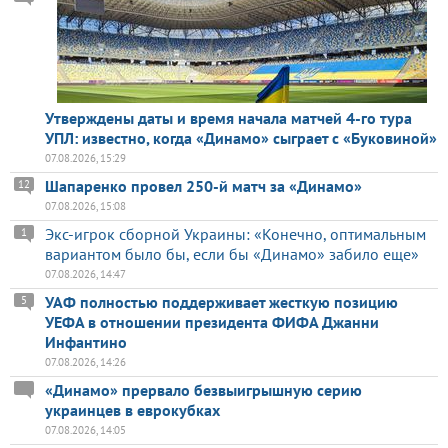
Утверждены даты и время начала матчей 4-го тура
УПЛ: известно, когда «Динамо» сыграет с «Буковиной»
07.08.2026, 15:29
Шапаренко провел 250-й матч за «Динамо»
12
07.08.2026, 15:08
Экс-игрок сборной Украины: «Конечно, оптимальным
1
вариантом было бы, если бы «Динамо» забило еще»
07.08.2026, 14:47
УАФ полностью поддерживает жесткую позицию
5
УЕФА в отношении президента ФИФА Джанни
Инфантино
07.08.2026, 14:26
«Динамо» прервало безвыигрышную серию
украинцев в еврокубках
07.08.2026, 14:05