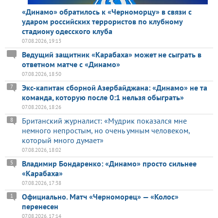
«Динамо» обратилось к «Черноморцу» в связи с
ударом российских террористов по клубному
стадиону одесского клуба
07.08.2026, 19:13
Ведущий защитник «Карабаха» может не сыграть в
ответном матче с «Динамо»
07.08.2026, 18:50
Экс-капитан сборной Азербайджана: «Динамо» не та
7
команда, которую после 0:1 нельзя обыграть»
07.08.2026, 18:26
Британский журналист: «Мудрик показался мне
8
немного непростым, но очень умным человеком,
который много думает»
07.08.2026, 18:02
Владимир Бондаренко: «Динамо» просто сильнее
5
«Карабаха»
07.08.2026, 17:38
Официально. Матч «Черноморец» — «Колос»
1
перенесен
07.08.2026, 17:14