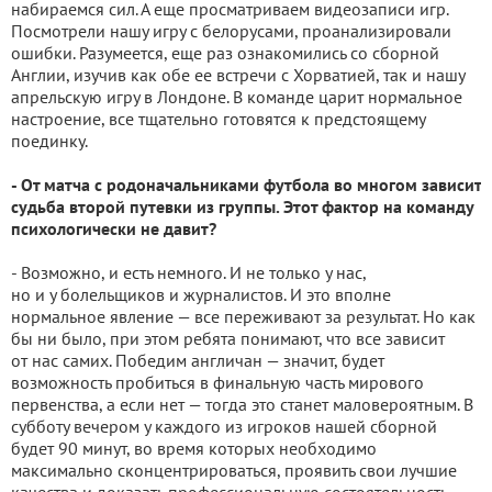
набираемся сил. А еще просматриваем видеозаписи игр.
Посмотрели нашу игру с белорусами, проанализировали
ошибки. Разумеется, еще раз ознакомились со сборной
Англии, изучив как обе ее встречи с Хорватией, так и нашу
апрельскую игру в Лондоне. В команде царит нормальное
настроение, все тщательно готовятся к предстоящему
поединку.
- От матча с родоначальниками футбола во многом зависит
судьба второй путевки из группы. Этот фактор на команду
психологически не давит?
- Возможно, и есть немного. И не только у нас,
но и у болельщиков и журналистов. И это вполне
нормальное явление — все переживают за результат. Но как
бы ни было, при этом ребята понимают, что все зависит
от нас самих. Победим англичан — значит, будет
возможность пробиться в финальную часть мирового
первенства, а если нет — тогда это станет маловероятным. В
субботу вечером у каждого из игроков нашей сборной
будет 90 минут, во время которых необходимо
максимально сконцентрироваться, проявить свои лучшие