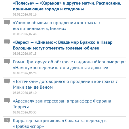
«Полесье» — «Харьков» и другие матчи. Расписание,
принимающие города и стадионы
08.08.2026, 08:16
«Унион» объявил о продлении контракта с
воспитанником «Динамо»
08.08.2026, 07:48
«Верес» — «Динамо»: Владимир Бражко и Назар
Волошин могут отметить голевые юбилеи
08.08.2026, 07:13
Роман Григорчук об обстреле стадиона «Черноморец»:
«Нам нужно пережить это и двигаться дальше»
08.08.2026, 06:28
«Тоттенхэм» договорился о продлении контракта с
Мики ван де Веном
08.08.2026, 03:10
«Арсенал» заинтересован в трансфере Феррана
Торреса
08.08.2026, 00:33
Каррагер раскритиковал Салаха за переход в
3
«Трабзонспор»