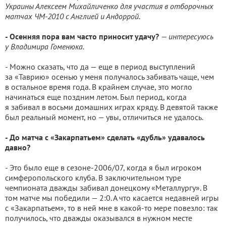
Украины Алексеем Михайличенко для участия в отборочных
матчах ЧМ-2010 с Англией и Андоррой.
- Осенняя пора вам часто приносит удачу?
— интересуюсь
у Владимира Гоменюка.
- Можно сказать, что да — еще в период выступлений
за «Таврию» осенью у меня получалось забивать чаще, чем
в остальное время года. В крайнем случае, это могло
начинаться еще поздним летом. Был период, когда
я забивал в восьми домашних играх кряду. В девятой также
был реальный момент, но — увы, отличиться не удалось.
- До матча с «Закарпатьем» сделать «дубль» удавалось
давно?
- Это было еще в сезоне-2006/07, когда я был игроком
симферопольского клуба. В заключительном туре
чемпионата дважды забивал донецкому «Металлургу». В
том матче мы победили — 2:0. А что касается недавней игры
с «Закарпатьем», то в ней мне в какой-то мере повезло: так
получилось, что дважды оказывался в нужном месте