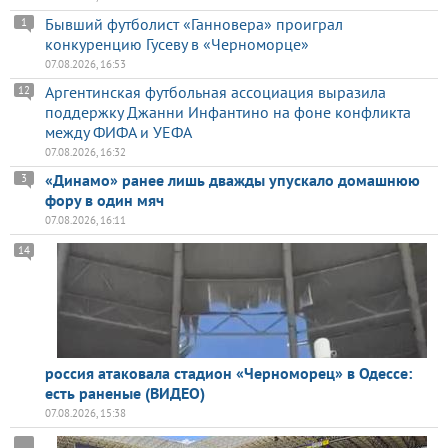
Бывший футболист «Ганновера» проиграл
1
конкуренцию Гусеву в «Черноморце»
07.08.2026, 16:53
Аргентинская футбольная ассоциация выразила
12
поддержку Джанни Инфантино на фоне конфликта
между ФИФА и УЕФА
07.08.2026, 16:32
«Динамо» ранее лишь дважды упускало домашнюю
3
фору в один мяч
07.08.2026, 16:11
14
россия атаковала стадион «Черноморец» в Одессе:
есть раненые (ВИДЕО)
07.08.2026, 15:38