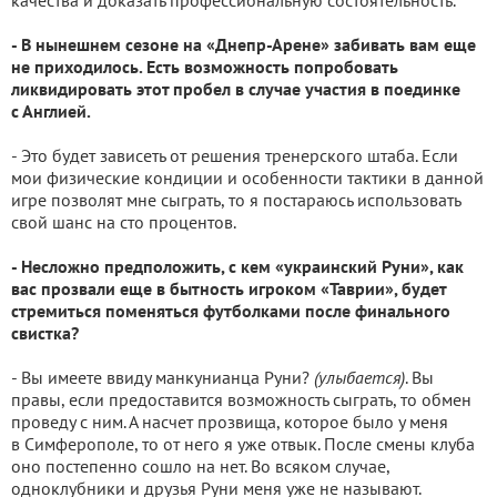
качества и доказать профессиональную состоятельность.
- В нынешнем сезоне на «Днепр-Арене» забивать вам еще
не приходилось. Есть возможность попробовать
ликвидировать этот пробел в случае участия в поединке
с Англией.
- Это будет зависеть от решения тренерского штаба. Если
мои физические кондиции и особенности тактики в данной
игре позволят мне сыграть, то я постараюсь использовать
свой шанс на сто процентов.
- Несложно предположить, с кем «украинский Руни», как
вас прозвали еще в бытность игроком «Таврии», будет
стремиться поменяться футболками после финального
свистка?
- Вы имеете ввиду манкунианца Руни?
(улыбается)
. Вы
правы, если предоставится возможность сыграть, то обмен
проведу с ним. А насчет прозвища, которое было у меня
в Симферополе, то от него я уже отвык. После смены клуба
оно постепенно сошло на нет. Во всяком случае,
одноклубники и друзья Руни меня уже не называют.