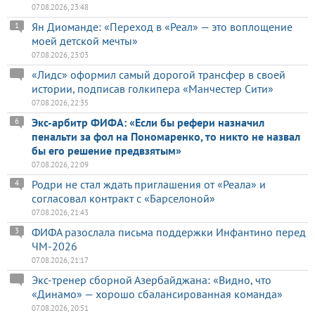
07.08.2026, 23:48
Ян Диоманде: «Переход в «Реал» — это воплощение
1
моей детской мечты»
07.08.2026, 23:03
«Лидс» оформил самый дорогой трансфер в своей
истории, подписав голкипера «Манчестер Сити»
07.08.2026, 22:35
Экс-арбитр ФИФА: «Если бы рефери назначил
6
пенальти за фол на Пономаренко, то никто не назвал
бы его решение предвзятым»
07.08.2026, 22:09
Родри не стал ждать приглашения от «Реала» и
4
согласовал контракт с «Барселоной»
07.08.2026, 21:43
ФИФА разослала письма поддержки Инфантино перед
3
ЧМ-2026
07.08.2026, 21:17
Экс-тренер сборной Азербайджана: «Видно, что
«Динамо» — хорошо сбалансированная команда»
07.08.2026, 20:51