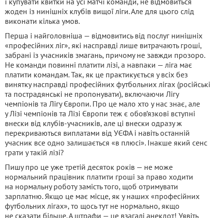
і купувати квитки на усі матчі команди, не відмовиться
жоден із нинішніх клубів вищої ліги. Але для цього слід
виконати кілька умов.
Перша і найголовніша — відмовитись від послуг нинішніх
«професійних ліг», які насправді лише витрачають гроші,
забрані із учасників змагань, причому не завжди прозоро.
Не команди повинні платити лізі, а навпаки — ліга має
платити командам. Так, як це практикується у всіх без
винятку насправді професійних футбольних лігах (російські
та пострадянські не пропонувати), включаючи Лігу
чемпіонів та Лігу Європи. Про це мало хто у нас знає, але
у Лізі чемпіонів та Лізі Європи теж є обов’язкові вступні
внески від клубів-учасників, але ці внески одразу ж
перекриваються виплатами від УЄФА і навіть останній
учасник все одно залишається «в плюсі». Інакше який сенс
грати у такій лізі?
Пишу про це уже третій десяток років — не може
нормальний працівник платити гроші за право ходити
на нормальну роботу замість того, щоб отримувати
зарплатню. Якщо це має місце, як у наших «професійних
футбольних лігах», то щось тут не нормально, якщо
не сказати більше. А штрафи — це взагалі анекдот! Уявіть