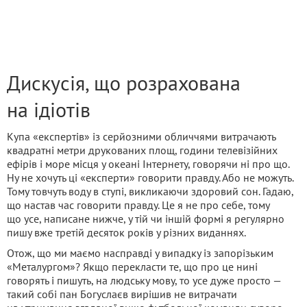
Дискусія, що розрахована
на ідіотів
Купа «експертів» із серйозними обличчями витрачають
квадратні метри друкованих площ, години телевізійних
ефірів і море місця у океані Інтернету, говорячи ні про що.
Ну не хочуть ці «експерти» говорити правду. Або не можуть.
Тому товчуть воду в ступі, викликаючи здоровий сон. Гадаю,
що настав час говорити правду. Це я не про себе, тому
що усе, написане нижче, у тій чи іншій формі я регулярно
пишу вже третій десяток років у різних виданнях.
Отож, що ми маємо насправді у випадку із запорізьким
«Металургом»? Якщо перекласти те, що про це нині
говорять і пишуть, на людську мову, то усе дуже просто —
такий собі пан Богуслаєв вирішив не витрачати