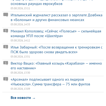
основных раундах еврокубков
05.08.2026, 15:11
Итальянский журналист рассказал о зарплате Довбика
в «Болоньи» и других финансовых нюансах
05.08.2026, 14:33
Михаил Кополовец: «Сейчас «Полесье» — сильнейшая
5
команда УПЛ после «Шахтёра»
05.08.2026, 14:12
Илья Забарный: «После возвращения к тренировкам с
1
ПСЖ было здорово снова увидеть всех»
05.08.2026, 13:51
Виктор Вацко: «Главный козырь «Карабаха» — именно
1
его наставник»
05.08.2026, 13:30
«Арсенал» подписывает одного из лидеров
2
«Ньюкасла». Сумма трансфера — 75 млн фунтов
05.08.2026, 13:09
Все новости →