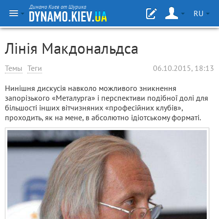
Динамо Киев от Шурика
RU
Лінія Макдональдса
Темы
Теги
06.10.2015, 18:13
Нинішня дискусія навколо можливого зникнення
запорізького «Металурга» і перспективи подібної долі для
більшості інших вітчизняних «професійних клубів»,
проходить, як на мене, в абсолютно ідіотському форматі.