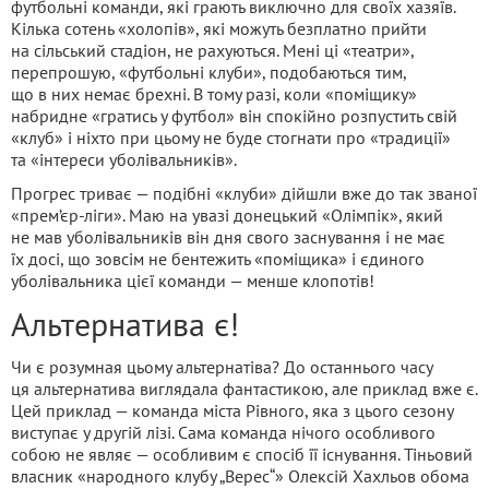
футбольні команди, які грають виключно для своїх хазяїв.
Кілька сотень «холопів», які можуть безплатно прийти
на сільський стадіон, не рахуються. Мені ці «театри»,
перепрошую, «футбольні клуби», подобаються тим,
що в них немає брехні. В тому разі, коли «поміщику»
набридне «гратись у футбол» він спокійно розпустить свій
«клуб» і ніхто при цьому не буде стогнати про «традиції»
та «інтереси уболівальників».
Прогрес триває — подібні «клуби» дійшли вже до так званої
«прем’єр-ліги». Маю на увазі донецький «Олімпік», який
не мав уболівальників він дня свого заснування і не має
їх досі, що зовсім не бентежить «поміщика» і єдиного
уболівальника цієї команди — менше клопотів!
Альтернатива є!
Чи є розумная цьому альтернатіва? До останнього часу
ця альтернатива виглядала фантастикою, але приклад вже є.
Цей приклад — команда міста Рівного, яка з цього сезону
виступає у другій лізі. Сама команда нічого особливого
собою не являє — особливим є спосіб її існування. Тіньовий
власник «народного клубу „Верес“» Олексій Хахльов обома