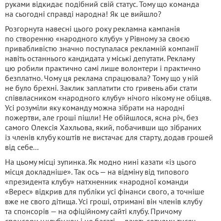
руками відкидає подібний свій статус. Тому що команда
на сьогодні справді народна! Як це вийшло?
Розгорнута навесні цього року рекламна кампанія
по створенню «народного клубу» у Рівному за своєю
привабливістю значно поступалася рекламній компанії
навіть останнього кандидата у міські депутати. Рекламу
цю робили практично самі лише волонтери і практично
безплатно. Чому ця реклама спрацювала? Тому що у ній
не було брехні. Заклик заплатити сто гривень аби стати
співвласником «народного клубу» нічого нікому не обіцяв.
Усі розуміли яку команду можна зібрати на народні
пожертви, але гроші пішли! Не обійшлося, ясна річ, без
самого Олексія Хахльова, який, побачивши що зібраних
із членів клубу коштів не вистачає для старту, додав грошей
від себе...
На цьому місці зупинка. Як модно нині казати «із цього
місця докладніше». Так ось — на відміну від типового
«президента клубу» натхненник «народної команди
«Верес» відкрив для публіки усі фінанси свого, а точніше
вже не свого дітища. Усі гроші, отримані він членів клубу
та спонсорів — на офіційному сайті клубу. Причому