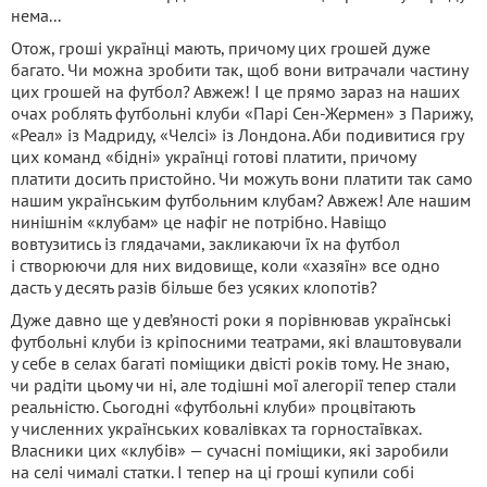
нема...
Отож, гроші українці мають, причому цих грошей дуже
багато. Чи можна зробити так, щоб вони витрачали частину
цих грошей на футбол? Авжеж! І це прямо зараз на наших
очах роблять футбольні клуби «Парі Сен-Жермен» з Парижу,
«Реал» із Мадриду, «Челсі» із Лондона. Аби подивитися гру
цих команд «бідні» українці готові платити, причому
платити досить пристойно. Чи можуть вони платити так само
нашим українським футбольним клубам? Авжеж! Але нашим
нинішнім «клубам» це нафіг не потрібно. Навіщо
вовтузитись із глядачами, закликаючи їх на футбол
і створюючи для них видовище, коли «хазяїн» все одно
дасть у десять разів більше без усяких клопотів?
Дуже давно ще у дев’яності роки я порівнював українські
футбольні клуби із кріпосними театрами, які влаштовували
у себе в селах багаті поміщики двісті років тому. Не знаю,
чи радіти цьому чи ні, але тодішні мої алегорії тепер стали
реальністю. Сьогодні «футбольні клуби» процвітають
у численних українських ковалівках та горностаївках.
Власники цих «клубів» — сучасні поміщики, які заробили
на селі чималі статки. І тепер на ці гроші купили собі