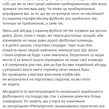
собі, що ви за свої гроші найняли прибиральницю, аби вона
тримала чистим ваш двір. Чи може ця прибиральниця
штрафувати вас за те, що ви не витерли ноги чи насмітили?
А у нашому «професійному футболі» усе приблизно так,
точніше не приблизною, а саме так.
Увесь цей абсурд у нашому футболі міг би існувати ще досить
довго. Доти, поки є люди, які мають достатньо грошей, аби
утримувати не лише дуже дорогі футбольні команди,
а й дитячі школи, спортивні споруди і таке інше. Але
кількість таких людей невпинно зменшується. Ще трохи
і їхнім клубам не буде з ким змагатися. Теоретично ці люди
могли б за власні кошти утримувати не лише свої команди
а й суперників для них, але це був би вже подвійний абсурд
у результаті якого матчі «прем’єр-ліги» можна було
би проводити у маєтках власників клубів аби
не витрачатися на підготовку стадіонів, на які ніхто
не ходить.
Абсурдність та протиприродність нинішнього українського
футбольного господарства стає з кожним днем все більш
очевидною. Усі знають, що у черзі на зникнення
за запорізьким «Металургом», вишикувалась практично уся