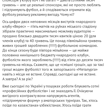
спонсори у клубу хоч і не багаті — дають сотнями тисяч
гривень — але це реальні спонсори, які не просто люблять
і підтримують футбол, а й сподіваються отримати від
футболу реальну рекламну вигоду. Чому ні?
Ось цифри двох неповних місяців виступів «народного
клубу «Верес» — п’ять матчів на руїнах міського стадіону
зібрали практично максимально можливу аудиторію —
продано близько двадцяти тисяч квитків ціною 20 (для
членів клубу) та 40 гривень. Це понад півмільйона гривень
живих грошей зароблених (!!!!!) футбольною командою.
До кінця сезону буде півтора мільйони — це майже
половина нинішнього бюджету «народного клубу»,
футболісти якого заробляють (!!!!!) від п’яти до десяти тисяч
гривень на місяць. Скажете, що це «смішні гроші», що за такі
гроші жоден футболіст того ж запорізького «Металурга»
навіть з місця не встане. Справді, сьогодні ще не встане.
А завтра? А за рік?
Вже сьогодні по Україні у пошуках роботи блукають сотні
«професійних футболістів» і не знаходять її. Очікуючи
вигідного контракту вони напружують агентів,
«підтримуючи форму» у аматорських турнірах. Так, хтось
поїде по казахстанах-узбекістанах. Хтось поїде грати