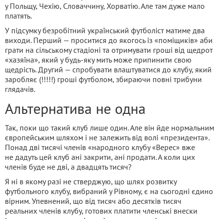
у Польщу, Чехію, Словаччину, Хорватію. Але там дуже мало
платять.
У підсумку безробітний український футболіст матиме два
виходи. Перший — проситися до якогось із «поміщиків» аби
грати на сільському стадіоні та отримувати гроші від щедрот
«хазяїна», який у будь-яку мить може припинити свою
щедрість. Другий — спробувати влаштуватися до клубу, який
заробляє (!!!!!) гроші футболом, збираючи повні трибуни
глядачів.
Альтернатива не одна
Так, поки що такий клуб лише один. Але він йде нормальним
європейським шляхом і не залежить від волі «президента».
Понад дві тисячі членів «народного клубу «Верес» вже
не дадуть цей клуб ані закрити, ані продати. А коли цих
членів буде не дві, а двадцять тисяч?
Я ні в якому разі не стверджую, що шлях розвитку
футбольного клубу, вибраний у Рівному, є на сьогодні єдино
вірним. Упевнений, що від тисяч або десятків тисяч
реальних членів клубу, готових платити членські внески