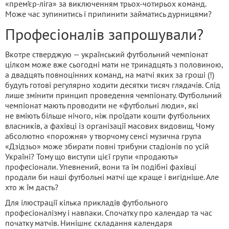
«прем’єр-ліга» за виключенням трьох-чотирьох команд.
Може час зупинитись і припинити займатись дурницями?
Професіоналів запрошували?
Вкотре стверджую — український футбольний чемпіонат
цілком може вже сьогодні мати не тринадцять з половиною,
а двадцять повноцінних команд, на матчі яких за гроші (!)
будуть готові регулярно ходити десятки тисяч глядачів. Слід
лише змінити принцип проведення чемпіонату. Футбольний
чемпіонат мають проводити не «футбольні люди», які
не вміють більше нічого, ніж проїдати кошти футбольних
власників, а фахівці із організації масових видовищ. Чому
абсолютно «порожня» у творчому сенсі музична група
«Дзідзьо» може збирати повні трибуни стадіонів по усій
Україні? Тому що виступи цієї групи «продають»
професіонали. Упевнений, вони та їм подібні фахівці
продали би наші футбольні матчі ще краще і вигідніше. Але
хто ж їм дасть?
Для ілюстрації кілька прикладів футбольного
професіоналізму і навпаки. Спочатку про календар та час
початку матчів. Нинішнє складання календаря