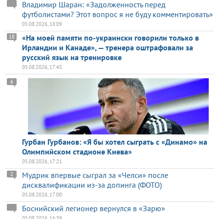
Владимир Шаран: «Задолженность перед
футболистами? Этот вопрос я не буду комментировать»
05.08.2026, 18:09
«На моей памяти по-украински говорили только в
18
Ирландии и Канаде», — тренера оштрафовали за
русский язык на тренировке
05.08.2026, 17:45
6
Гурбан Гурбанов: «Я бы хотел сыграть с «Динамо» на
Олимпийском стадионе Киева»
05.08.2026, 17:21
Мудрик впервые сыграл за «Челси» после
2
дисквалификации из-за допинга (ФОТО)
05.08.2026, 17:00
Боснийский легионер вернулся в «Зарю»
05.08.2026, 16:39