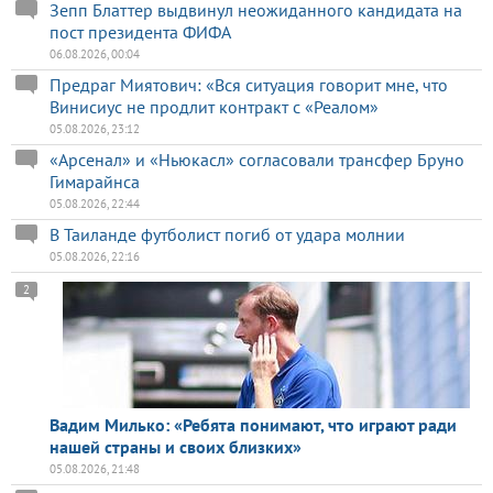
Зепп Блаттер выдвинул неожиданного кандидата на
пост президента ФИФА
06.08.2026, 00:04
Предраг Миятович: «Вся ситуация говорит мне, что
Винисиус не продлит контракт с «Реалом»
05.08.2026, 23:12
«Арсенал» и «Ньюкасл» согласовали трансфер Бруно
Гимарайнса
05.08.2026, 22:44
В Таиланде футболист погиб от удара молнии
05.08.2026, 22:16
2
Вадим Милько: «Ребята понимают, что играют ради
нашей страны и своих близких»
05.08.2026, 21:48