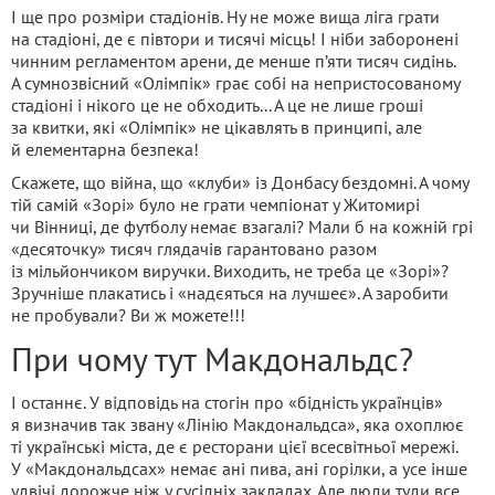
І ще про розміри стадіонів. Ну не може вища ліга грати
на стадіоні, де є півтори и тисячі місць! І ніби заборонені
чинним регламентом арени, де менше п’яти тисяч сидінь.
А сумнозвісний «Олімпік» грає собі на непристосованому
стадіоні і нікого це не обходить... А це не лише гроші
за квитки, які «Олімпік» не цікавлять в принципі, але
й елементарна безпека!
Скажете, що війна, що «клуби» із Донбасу бездомні. А чому
тій самій «Зорі» було не грати чемпіонат у Житомирі
чи Вінниці, де футболу немає взагалі? Мали б на кожній грі
«десяточку» тисяч глядачів гарантовано разом
із мільйончиком виручки. Виходить, не треба це «Зорі»?
Зручніше плакатись і «надєяться на лучшеє». А заробити
не пробували? Ви ж можете!!!
При чому тут Макдональдс?
І останнє. У відповідь на стогін про «бідність українців»
я визначив так звану «Лінію Макдональдса», яка охоплює
ті українські міста, де є ресторани цієї всесвітньої мережі.
У «Макдональдсах» немає ані пива, ані горілки, а усе інше
удвічі дорожче ніж у сусідніх закладах. Але люди туди все