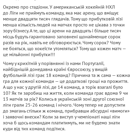
Окремо про стадіони. У американській хокейній НХЛ
до Ліги не приймуть команду, яка має арену, що вміщує
менше двадцяти тисяч глядачів. Тому що прибутковій лізі
менша кількість людей на матчах просто не цікава з точки
зору бізнесу. А те, що ці арени на двадцять і більше тисяч
місць будуть гарантовано заповнені щонайменше сорок
разів на рік, навіть не обговорюється. Чому сорок? Чому
не бояться, що хокеїсти утомляться? Тому що кожен матч —
це мільйонні прибутки!!!
Чому у крихітній у порівнянні із нами Португалії,
найбіднішій донедавна країні Євросоюзу, у вищій
футбольній лізі грає 18 команд? Причина та ж сама — кожна
гра для кожної команди — це додаткові гроші на прожиття.
А що у нас у другій лізі, де 14 команд, а торік взагалі було
10? Як ти заробиш на життя, коли команда грає вдома 9 чи
13 матчів за рік? Колись в українській зоні другої союзної
ліги грали 25-26 команд і нічого. Чому тепер не допустити
до змагань стільки ж команд, прибравши абсурдні «вимоги»
і заявочні внески? Коли за виступ у чемпіонаті наші ліги
хоча б щось командам платитимуть, ми не будемо знати
куди від тих команд подітися.