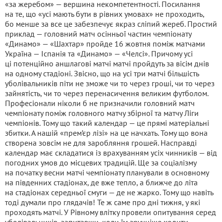
«за жеребом» — вершина некомпетентності. Посилання
на те, що «усі мають бути в рівних умовах» не проходить,
бо менше за все це забезпечує якраз сліпий жереб. Простий
приклад — головний матч осінньої частин чемпіонату
«Динамо» — «Шахтар» пройде 16 жовтня поміж матчами
Україна — Іспанія та «Динамо» — «Челсі». Причому усі
ці потенційно аншлагові матчі матчі пройдуть за вісім днів
на одному стадіоні. Звісно, що на усі три матчі більшість
уболівальників піти не зможе чи то через гроші, чи то через
зайнятість, чи то через перенасичення великим футболом.
Професіонали ніколи б не призначили головний матч
чемпіонату поміж головного матчу збірної та матчу Ліги
чемпіонів. Тому що такий календар — це прямі матеріальні
збитки. А нашій «прем’єр лізі» на це начхать. Тому що вона
створена зовсім не для заробляння грошей. Насправді
календар має складатися із врахуванням усіх чинників — від
погодних умов до місцевих традицій. Ще за соціалізму
на початку весни матчі чемпіонату планували в основному
на південних стадіонах, де вже тепло, а ближче до літа
на стадіонах середньої смуги — де не жарко. Тому що навіть
тоді думали про глядачів! Те ж саме про дні тижня, у які
проходять матчі. У Рівному влітку провели опитування серед