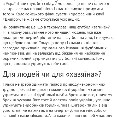
в Україні зникнуть без сліду. Ймовірно, що це не станеться
завтра, але насправді ніхто із нас не зможе примусити
того ж Коломойського фінансувати «професійний клуб
«Дніпро». Те ж саме стосується усіх інших.
Чи означатиме це, що в такому разі наш футбол «загине»?
Ні в якому разі. Загине його нинішня модель, яка вже
двадцять четвертий рік тягне наш футбол на дно, і не думаю,
що це буде погано. Тому що поруч із нами є скільки
завгодно прикладів нормального існування футбольних
чемпіонатів, які не залежать від бажання чи небажання
окремих людей «утримувати» футбольні команди. Тому
що ці команди утримують себе самі.
Для людей чи для «хазяїна»?
Тільки не треба здіймати галас з приводу «економічних
труднощів», які не дають можливості українцям самим
утримувати власні футбольні клуби. Брехня це все, причому
брехня зухвала. Вже третій десяток років українці успішно
утримують виробників горілки, пива, цигарок та ліків від
усього, які не на життя. а на смерть чубляться між собою
за наші з вами мільярди. А ви кажете — що грошей у народу