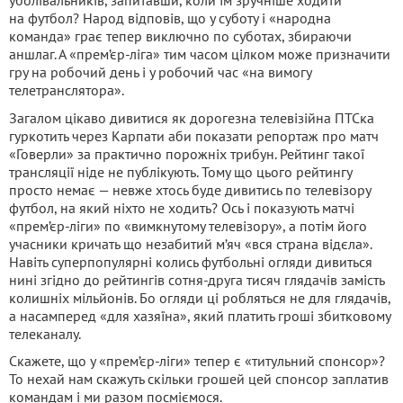
уболівальників, запитавши, коли їм зручніше ходити
на футбол? Народ відповів, що у суботу і «народна
команда» грає тепер виключно по суботах, збираючи
аншлаг. А «прем’єр-ліга» тим часом цілком може призначити
гру на робочий день і у робочий час «на вимогу
телетранслятора».
Загалом цікаво дивитися як дорогезна телевізійна ПТСка
гуркотить через Карпати аби показати репортаж про матч
«Говерли» за практично порожніх трибун. Рейтинг такої
трансляції ніде не публікують. Тому що цього рейтингу
просто немає — невже хтось буде дивитись по телевізору
футбол, на який ніхто не ходить? Ось і показують матчі
«прем’єр-ліги» по «вимкнутому телевізору», а потім його
учасники кричать що незабитий м’яч «вся страна відєла».
Навіть суперпопулярні колись футбольні огляди дивиться
нині згідно до рейтингів сотня-друга тисяч глядачів замість
колишніх мільйонів. Бо огляди ці робляться не для глядачів,
а насамперед «для хазяїна», який платить гроші збитковому
телеканалу.
Скажете, що у «прем’єр-ліги» тепер є «титульний спонсор»?
То нехай нам скажуть скільки грошей цей спонсор заплатив
командам і ми разом посміємося.