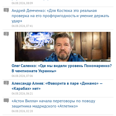
06.08.2026, 08:09
Андрей Демченко: «Для Костюка это реальная
1
проверка на его профпригодность и умение держать
удар»
06.08.2026, 07:41
2
Олег Саленко: «Где мы видели уровень Пономаренко?
В чемпионате Украины»
06.08.2026, 07:06
Александр Алиев: «Фаворита в паре «Динамо» —
2
«Карабах» нет»
06.08.2026, 06:21
«Астон Вилла» начала переговоры по поводу
защитника мадридского «Атлетико»
06.08.2026, 02:28