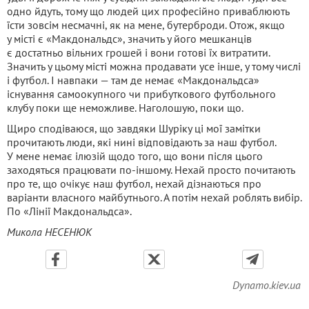
одно йдуть, тому що людей цих професійно приваблюють
їсти зовсім несмачні, як на мене, бутерброди. Отож, якщо
у місті є «Макдональдс», значить у його мешканців
є достатньо вільних грошей і вони готові їх витратити.
Значить у цьому місті можна продавати усе інше, у тому числі
і футбол. І навпаки — там де немає «Макдональдса»
існування самоокупного чи прибуткового футбольного
клубу поки ще неможливе. Наголошую, поки що.
Щиро сподіваюся, що завдяки Шуріку ці мої замітки
прочитають люди, які нині відповідають за наш футбол.
У мене немає ілюзій щодо того, що вони після цього
заходяться працювати по-іншому. Нехай просто почитають
про те, що очікує наш футбол, нехай дізнаються про
варіанти власного майбутнього. А потім нехай роблять вибір.
По «Лінії Макдональдса».
Микола НЕСЕНЮК
Dynamo.kiev.ua