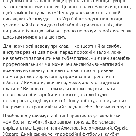
на утримання згаданої вище футбольної команди суворо
засекреченої суми грошей. Це його право. Заклики до того,
щоб замість Богуслаєва «Металург» «взяв» хтось інший,
виглядають безглуздо — по Україні не ходять нині люди,
у яких є зайві сто чи двісті мільйонів гривень на рік, аби
витрачати їх на цю забаву. Просто не розумію моїх колег, які
щось там мимрять на цю тему.
Для наочності наведу приклад — концертний ансамбль
виступає раз на два тижні перед порожнім залом, який
не вдається заповнити навіть безплатно. Чи є цей ансамбль
професіональним? Чи може цей ансамбль вимагати аби
кожному музиканту платили по двісті тисяч гривень
на місяць плюс харчування, проживання і репетиції
в Австрії? Вимагати, звичайно, може, але хто згодиться
платити? Висновок — цим музикантам слід йти грати
на весіллях аби заробити на життя, а коли і туди
не запросять, тоді шукати собі іншу роботу, а на музичних
інструментах грати у вільний час для себе і близьких друзів.
Приблизно у такому стані нині практично усі українські
«футбольні клуби». Якщо завтра приклад Богуслаєва
вирішать наслідувати пани Ахметов, Коломойський, Суркіс,
Жеваго, Димінський, усі «професійні футбольні клуби»