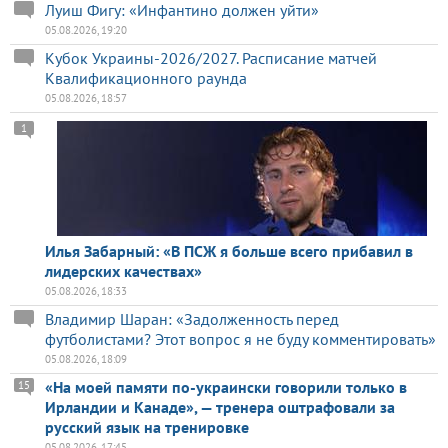
Луиш Фигу: «Инфантино должен уйти»
05.08.2026, 19:20
Кубок Украины-2026/2027. Расписание матчей
Квалификационного раунда
05.08.2026, 18:57
1
Илья Забарный: «В ПСЖ я больше всего прибавил в
лидерских качествах»
05.08.2026, 18:33
Владимир Шаран: «Задолженность перед
футболистами? Этот вопрос я не буду комментировать»
05.08.2026, 18:09
«На моей памяти по-украински говорили только в
15
Ирландии и Канаде», — тренера оштрафовали за
русский язык на тренировке
05.08.2026, 17:45