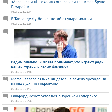
«Арсенал» и «Ньюкасл» согласовали трансфер Бруно
Гимарайнса
05.08.2026, 22:44
В Таиланде футболист погиб от удара молнии
05.08.2026, 22:16
Вадим Милько: «Ребята понимают, что играют ради
нашей страны и своих близких»
05.08.2026, 21:48
Marca назвала пять кандидатов на замену президента
2
ФИФА Джанни Инфантино
05.08.2026, 21:22
Рашфорд может оказаться в турецкой Суперлиге
05.08.2026, 20:56