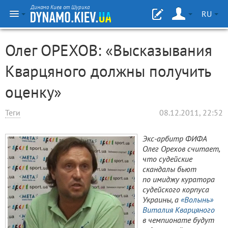
Динамо Киев от Шурика
RU
Олег ОРЕХОВ: «Высказывания
Кварцяного должны получить
оценку»
Теги
08.12.2011, 22:52
Экс-арбитр ФИФА
Олег Орехов считает,
что судейские
скандалы бьют
по имиджу куратора
судейского корпуса
Украины, а
«Волынь»
Виталия Кварцяного
в чемпионате будут