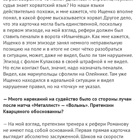
судья знает хорватский язык? Но наши языки
действительно похожи, и мне кажется, что Ищенко вполне
понял, в какой форме высказывается хорват. Другое дело,
что эта карточка могла быть единственной, поскольку
в первом эпизоде, на мой взгляд, рефери должен был
ставить пенальти в ворота «Ильичёвца». Как мне кажется,
Ищенко в этом эпизоде занял немного неправильную
позицию на поле и в итоге не смог чётко разобраться
в ситуации, может, даже не видел, было ли там нарушение.
Эпизод с фолом Кулакова в своей штрафной я не видел.
Но если контакт был, значит, надо назначать пенальти.
Видел, как мариупольцы сфолили на Олейнике. Там уже
Ищенко находился в идеальной ситуации и видел
нарушение правил, но на «точку» не указал.
— Много нареканий на судейство было со стороны лучан
после матча «Металлист» — «Волынь». Претензии
Кварцяного обоснованны?
— На мой взгляд, претензии тренера к рефери Романову
не имеют под собой оснований. Первая прямая карточка
выглядит абсолютно заслуженной. Шиков на скорости