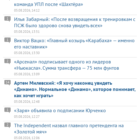
команда УПЛ после «Шахтёра»
05.08.2026, 14:12
Илья Забарный: «После возвращения к тренировкам с
1
ПСЖ было здорово снова увидеть всех»
05.08.2026, 13:51
Виктор Вацко: «Главный козырь «Карабаха» — именно
1
его наставник»
05.08.2026, 13:30
«Арсенал» подписывает одного из лидеров
2
«Ньюкасла». Сумма трансфера — 75 млн фунтов
05.08.2026, 13:09
Артем Милевский: «Я хочу наконец увидеть
14
«Динамо». Нормальное «Динамо», которое понимает,
как хочет играть»
05.08.2026, 12:48
«Заря» объявила о подписании Юрченко
1
05.08.2026, 12:27
The Independent назвал главного претендента на
2
«Золотой мяч»
05.08.2026, 12:06