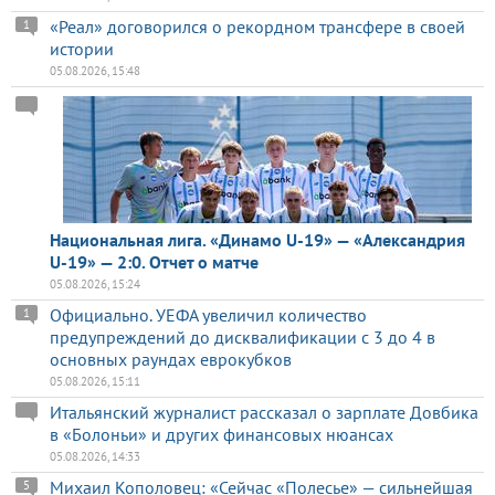
«Реал» договорился о рекордном трансфере в своей
1
истории
05.08.2026, 15:48
Национальная лига. «Динамо U-19» — «Александрия
U-19» — 2:0. Отчет о матче
05.08.2026, 15:24
Официально. УЕФА увеличил количество
1
предупреждений до дисквалификации с 3 до 4 в
основных раундах еврокубков
05.08.2026, 15:11
Итальянский журналист рассказал о зарплате Довбика
в «Болоньи» и других финансовых нюансах
05.08.2026, 14:33
Михаил Кополовец: «Сейчас «Полесье» — сильнейшая
5