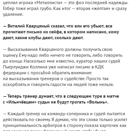
цеплял игрока «Металлиста» — это фол последней надежды.
Гобер тоже играл грубо. Как итог — вторая «жёлтая» и сразу
удаление.
— Виталий Кварцяный сказал, что ели его убьют, все
прочитают письмо из сейфа, в котором написано, кому
дают, какие клубы дают, сколько дают
.
— Высказывания Кварцяного должны получить свою
оценку. Ему надо либо ничего не говорить, либо говорить
до конца. Насколько мне известно, куратор наших судей
Пьерлуиджи Коллина уже написал письмо в КДК
федерации с просьбой обратить внимание
на высказывания тренеров о судействе. Просто так
оскорблять и говорить гадости на людей тоже нельзя.
— Теперь тренер думает, что в следующем туре в матче
с «Ильичёвцем» судьи не будут трогать «Волынь».
— Каждый тренер на команду-соперника и судей пытается
действовать по-своему. Я думаю, что эти слова только усилят
принципиальность арбитров в сторону показа карточек как