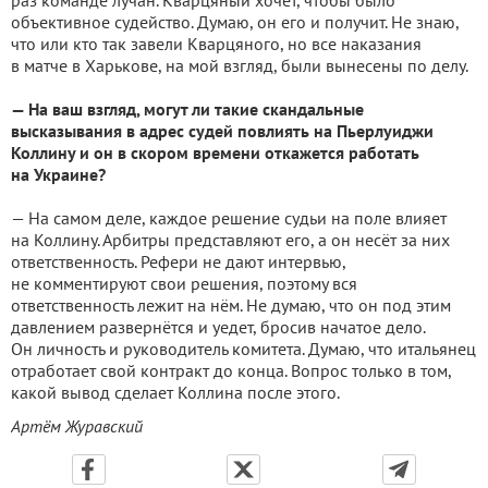
раз команде лучан. Кварцяный хочет, чтобы было
объективное судейство. Думаю, он его и получит. Не знаю,
что или кто так завели Кварцяного, но все наказания
в матче в Харькове, на мой взгляд, были вынесены по делу.
— На ваш взгляд, могут ли такие скандальные
высказывания в адрес судей повлиять на Пьерлуиджи
Коллину и он в скором времени откажется работать
на Украине?
— На самом деле, каждое решение судьи на поле влияет
на Коллину. Арбитры представляют его, а он несёт за них
ответственность. Рефери не дают интервью,
не комментируют свои решения, поэтому вся
ответственность лежит на нём. Не думаю, что он под этим
давлением развернётся и уедет, бросив начатое дело.
Он личность и руководитель комитета. Думаю, что итальянец
отработает свой контракт до конца. Вопрос только в том,
какой вывод сделает Коллина после этого.
Артём Журавский