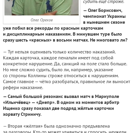
судить ещё строже.
— Олег Борисович,
чемпионат Украины
Олег Орехов
в нынешнем сезоне
уже побил все рекорды по красным карточкам
и дисциплинарным наказаниям. В минувшем туре было
сразу шесть «красных» в восьми матчах. Не многовато ли?
— Тут нельзя оценивать только количество наказаний.
Каждая карточка, каждое пенальти имеет под собой
конкретное нарушение. Да, санкций на поле стало больше.
Но мне сложно судить, было ли, например, указание
со стороны Коллины строже относиться к нарушениям.
Самое главное — чётко разобраться, правильное ли выносит
рефери наказание.
— Самый большой резонанс вызвал матч в Мариуполе
«Ильичёвец» — «Днепр». В одном из моментов арбитр
Ищенко сразу показал две подряд жёлтые карточки
хорвату Стриничу.
— Вторая «жёлтая» была однозначно предъявлена
за разговоры. Кто-то может удивиться и спросить, неужели