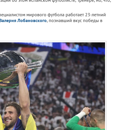
специалистом мирового футбола работает 23-летний
Валерия Лобановского
, познавший вкус победы в