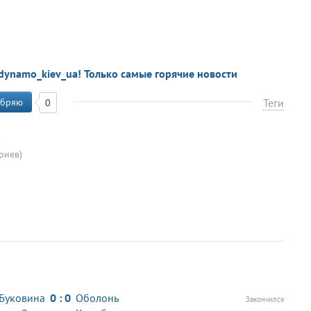
dynamo_kiev_ua! Только самые горячие новости
бряю
Теги
0
)
риев)
Буковина
0 : 0
Оболонь
Закончился