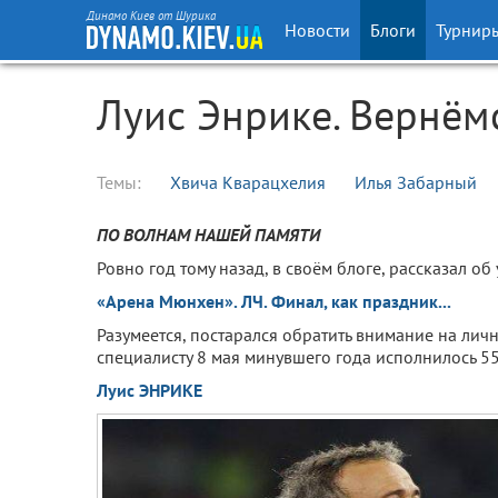
Динамо Киев от Шурика
Новости
Блоги
Турнир
Луис Энрике. Вернёмс
Темы:
Хвича Кварацхелия
Илья Забарный
ПО ВОЛНАМ НАШЕЙ ПАМЯТИ
Ровно год тому назад, в своём блоге, рассказал 
«Арена Мюнхен». ЛЧ. Финал, как праздник...
Разумеется, постарался обратить внимание на лич
специалисту 8 мая минувшего года исполнилось 55 
Луис ЭНРИКЕ