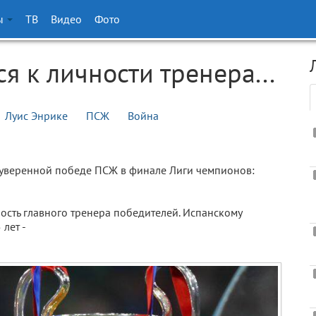
ы
ТВ
Видео
Фото
я к личности тренера...
Луис Энрике
ПСЖ
Война
об уверенной победе ПСЖ в финале Лиги чемпионов:
ность главного тренера победителей. Испанскому
лет -