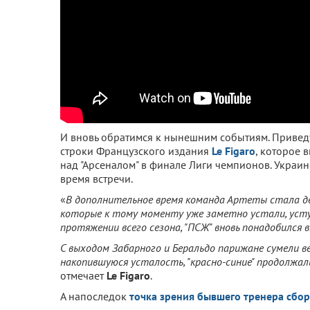
И вновь обратимся к нынешним событиям. Привед
строки Французского издания
Le Figaro
, которое 
над "Арсеналом" в финале Лиги чемпионов. Украи
время встречи.
«
В дополнительное время команда Артеты стала де
которые к тому моменту уже заметно устали, уступ
протяжении всего сезона, "ПСЖ" вновь понадобился
С выходом Забарного и Беральдо парижане сумели в
накопившуюся усталость, "красно-синие" продолжа
отмечает
Le Figaro
.
А напоследок
точка зрения бывшего тренера сбо