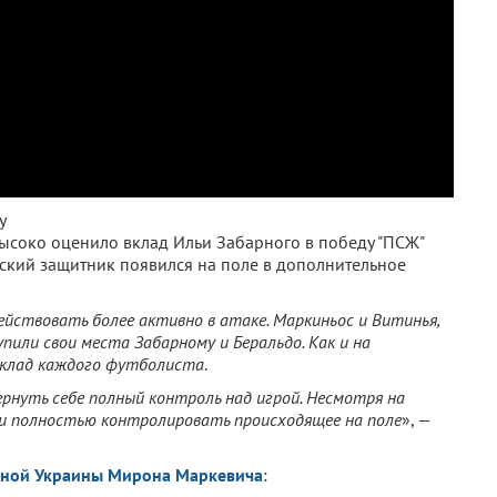
у
высоко оценило вклад Ильи Забарного в победу "ПСЖ"
нский защитник появился на поле в дополнительное
йствовать более активно в атаке. Маркиньос и Витинья,
или свои места Забарному и Беральдо. Как и на
 вклад каждого футболиста
.
ернуть себе полный контроль над игрой. Несмотря на
ли полностью контролировать происходящее на поле
», —
рной Украины
Мирона Маркевича
: