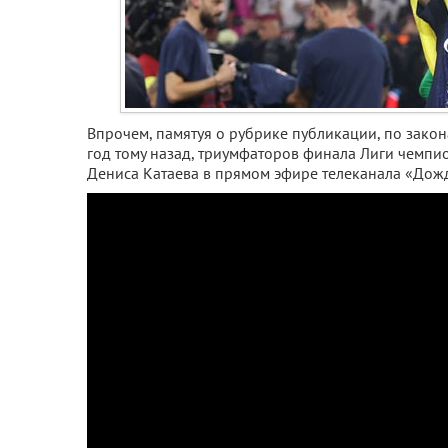
Впрочем, памятуя о рубрике публикации, по зако
год тому назад, триумфаторов финала Лиги чемпи
Дениса Катаева в прямом эфире телеканала «Дожд