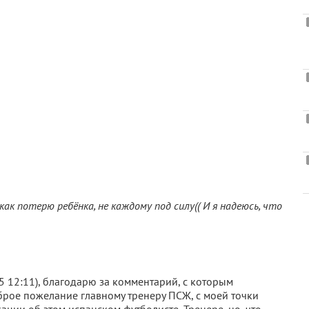
как потерю ребёнка, не каждому под силу(( И я надеюсь, что
5 12:11), благодарю за комментарий, с которым
рое пожелание главному тренеру ПСЖ, с моей точки
ации об этом испанском футболисте, Тренере, но, что,