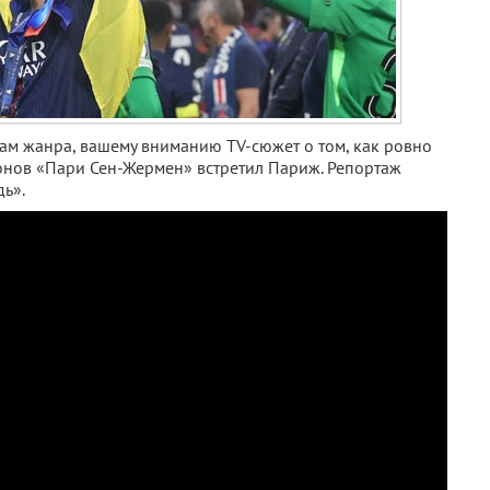
нам жанра, вашему вниманию TV-cюжет о том, как ровно
онов «Пари Сен-Жермен» встретил Париж. Репортаж
ь».