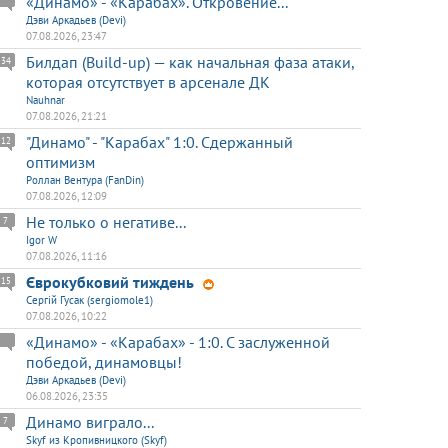
«Динамо» - «Карабах». Откровение...
Дэви Аркадьев (Devi)
07.08.2026, 23:47
Билдап (Build-up) — как начальная фаза атаки,
34
которая отсутствует в арсенале ДК
Nauhnar
07.08.2026, 21:21
"Динамо" - "Карабах" 1:0. Сдержанный
12
оптимизм
Роллан Вентура (FanDin)
07.08.2026, 12:09
Не только о негативе...
7
Igor W
07.08.2026, 11:16
Єврокубковий тиждень
15
Сергій Гусак (sergiomole1)
07.08.2026, 10:22
«Динамо» - «Карабах» - 1:0. С заслуженной
победой, динамовцы!
Дэви Аркадьев (Devi)
06.08.2026, 23:35
Динамо виграло...
7
Skyf из Кропивницкого (Skyf)