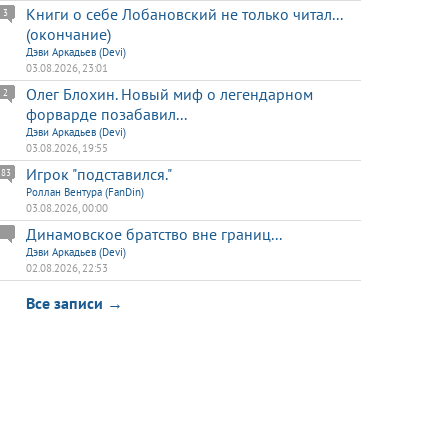
Книги о себе Лобановский не только читал...
3
(окончание)
Дэви Аркадьев (Devi)
03.08.2026, 23:01
Олег Блохин. Новый миф о легендарном
2
форварде позабавил...
Дэви Аркадьев (Devi)
03.08.2026, 19:55
Игрок "подставился."
83
Роллан Вентура (FanDin)
03.08.2026, 00:00
Динамовское братство вне границ...
Дэви Аркадьев (Devi)
02.08.2026, 22:53
Все записи →