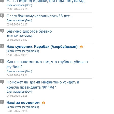
На «Стэмфорд Бридж», три года тому назад...
Дэви Аркадьев (Devi)
05.08.2026, 23:11
Олегу Лужному исполнилось 58 лет...
5
Дэви Аркадьев (Devi)
05.08.2026, 22:27
Безумно дорогое бревно
18
Зеленка™ (со Стены) *
05.08.2026, 13:32
Наш суперник. Карабах (Азербайджан)
13
Сергій Гусак (sergiomole1)
05.08.2026, 10:15
Как не напомнить о том, что грубость убивает
1
футбол!?
Дэви Аркадьев (Devi)
04.08.2026, 23:21
Поможет ли Трамп Инфантино усидеть в
кресле президента ФИФА!?
Дэви Аркадьев (Devi)
04.08.2026, 22:13
Наші за кордоном
7
Сергій Гусак (sergiomole1)
04.08.2026, 09:14