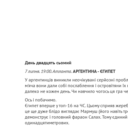
День двадцять сьомий
7 липня. 19:00. Атланта
.
АРГЕНТИНА - ЄГИПЕТ
У аргентинців виникли неочікувані серйозні проб
м'яча вони дали собі послаблення і островітяни їх
далеко не кожен день. Чи навчило чогось ця гра че
Ось і побачимо.
Єгипет вперше у топ-16 на ЧС. Цьому сприяв жереб 
це ще дуже блідо виглядає Мармуш (його навіть тр
демонструє і головний фараон Салах. Тому єдиний
одинадцятиметрових.