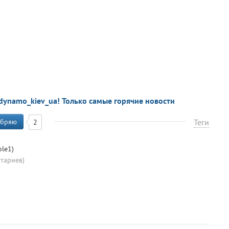
dynamo_kiev_ua! Только самые горячие новости
бряю
Теги
2
le1)
тариев)