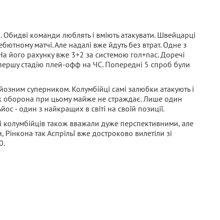
а. Обидві команди люблять і вміють атакувати. Швейцарці
ютному матчі. Але надалі вже йдуть без втрат. Одне з
 На його рахунку вже 3+2 за системою гол+пас. Доречі
 першу стадію плей-офф на ЧС. Попередні 5 спроб були
рйозним суперником. Колумбійці самі залюбки атакують і
о ж оборона при цьому майже не страждає. Лише один
ос - один з найкращих в світі на своїй позиції.
ді колумбійців також вважали дуже перспективними, але
 Рінкона так Аспрільї вже достроково вилетіли зі
0.