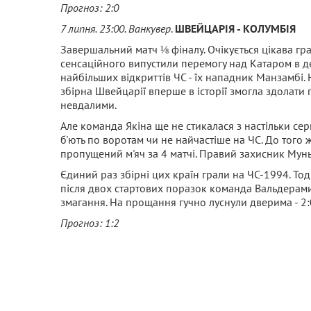
Прогноз: 2:0
7 липня. 23:00. Ванкувер
.
ШВЕЙЦАРІЯ - КОЛУМБІЯ
Завершальний матч ⅛ фіналу. Очікується цікава гр
сенсаційного випустили перемогу над Катаром в деб
найбільших відкриттів ЧС - їх нападник Манзамбі.
збірна Швейцарії вперше в історії змогла здолати
невдалими.
Але команда Якіна ще не стикалася з настільки се
б'ють по воротам чи не найчастіше на ЧС. До тог
пропущений м'яч за 4 матчі. Правий захисник Муньй
Єдиний раз збірні цих країн грали на ЧС-1994. То
після двох стартових поразок команда Вальдерами,
змагання. На прощання гучно луснули дверима - 2:
Прогноз: 1:2