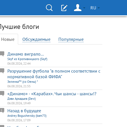
RU
Лучшие блоги
Новые
Обсуждаемые
Популярные
Динамо виграло...
Skyf из Кропивницкого (Skyf)
06.08.2026, 22:44
Разрушение футбола "в полном соответствии с
нормативной базой ФИФА"
Зеленка™ (со Стены) *
06.08.2026, 21:55
«Динамо» - «Карабах». Чьи шансы - шансы!?
Дэви Аркадьев (Devi)
06.08.2026, 19:49
Назад в будущее
1
Andrey Bogushevsky (bam73)
06.08.2026, 17:09