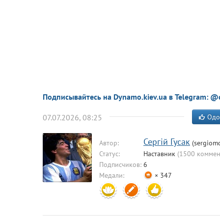
Подписывайтесь на Dynamo.kiev.ua в Telegram: @
07.07.2026, 08:25
Одо
Сергій Гусак
Автор:
(sergiomo
Статус:
Наставник
(1500 коммен
Подписчиков:
6
Медали:
× 347