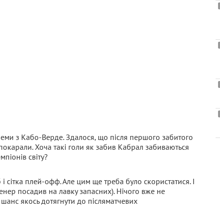
леми з Кабо-Верде. Здалося, що після першого забитого
 покарали. Хоча такі голи як забив Кабрал забиваються
мпіонів світу?
і сітка плей-офф. Але цим ще треба було скористатися. І
енер посадив на лавку запасних). Нічого вже не
 шанс якось дотягнути до післяматчевих