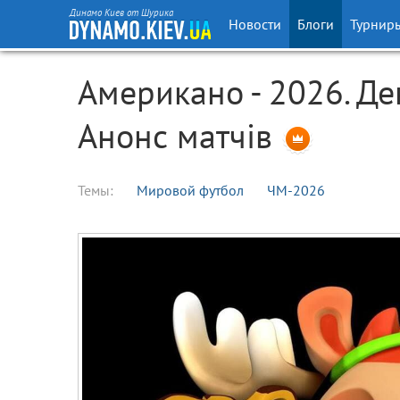
Динамо Киев от Шурика
Новости
Блоги
Турнир
Американо - 2026. Де
Анонс матчів
Темы:
Мировой футбол
ЧМ-2026