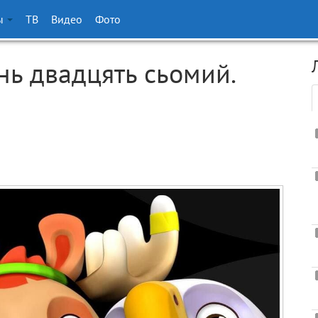
ы
ТВ
Видео
Фото
нь двадцять сьомий.