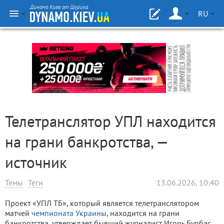
Динамо Киев от Шурика
RU
Телетранслятор УПЛ находится
на грани банкротства, —
источник
Темы
Теги
13.06.2026, 10:40
Проект «УПЛ ТБ», который является телетранслятором
матчей
чемпионата Украины
, находится на грани
банкротства, утверждает бывший журналист Игорь Бурбас.