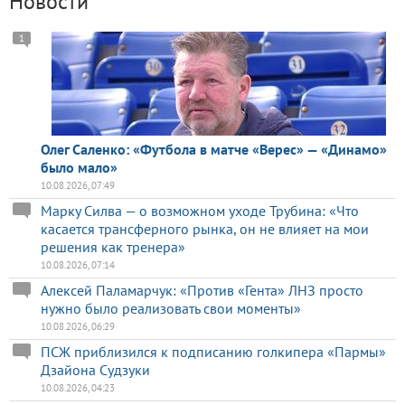
Новости
1
Олег Саленко: «Футбола в матче «Верес» — «Динамо»
было мало»
10.08.2026, 07:49
Марку Силва — о возможном уходе Трубина: «Что
касается трансферного рынка, он не влияет на мои
решения как тренера»
10.08.2026, 07:14
Алексей Паламарчук: «Против «Гента» ЛНЗ просто
нужно было реализовать свои моменты»
10.08.2026, 06:29
ПСЖ приблизился к подписанию голкипера «Пармы»
Дзайона Судзуки
10.08.2026, 04:23