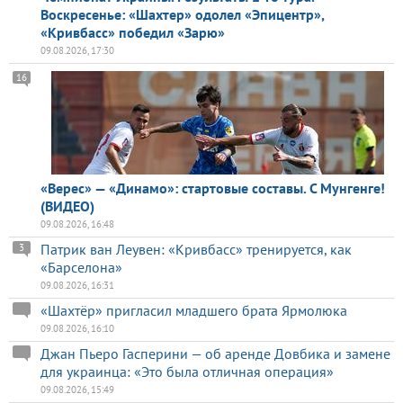
Воскресенье: «Шахтер» одолел «Эпицентр»,
«Кривбасс» победил «Зарю»
09.08.2026, 17:30
16
«Верес» — «Динамо»: стартовые составы. С Мунгенге!
(ВИДЕО)
09.08.2026, 16:48
Патрик ван Леувен: «Кривбасс» тренируется, как
3
«Барселона»
09.08.2026, 16:31
«Шахтёр» пригласил младшего брата Ярмолюка
09.08.2026, 16:10
Джан Пьеро Гасперини — об аренде Довбика и замене
для украинца: «Это была отличная операция»
09.08.2026, 15:49