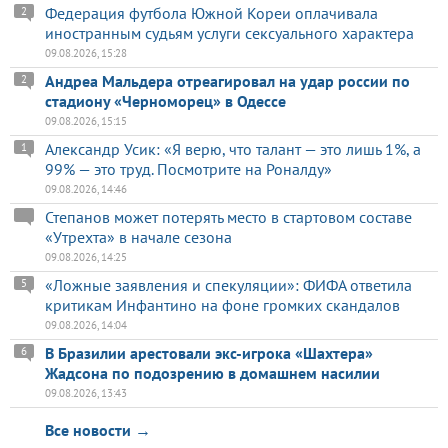
Федерация футбола Южной Кореи оплачивала
2
иностранным судьям услуги сексуального характера
09.08.2026, 15:28
Андреа Мальдера отреагировал на удар россии по
2
стадиону «Черноморец» в Одессе
09.08.2026, 15:15
Александр Усик: «Я верю, что талант — это лишь 1%, а
1
99% — это труд. Посмотрите на Роналду»
09.08.2026, 14:46
Степанов может потерять место в стартовом составе
«Утрехта» в начале сезона
09.08.2026, 14:25
«Ложные заявления и спекуляции»: ФИФА ответила
5
критикам Инфантино на фоне громких скандалов
09.08.2026, 14:04
В Бразилии арестовали экс-игрока «Шахтера»
6
Жадсона по подозрению в домашнем насилии
09.08.2026, 13:43
Все новости →