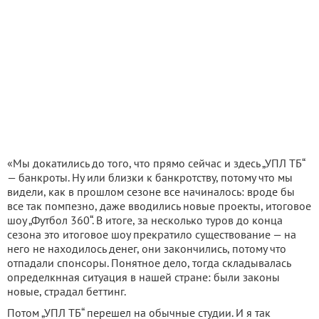
«Мы докатились до того, что прямо сейчас и здесь „УПЛ ТБ“
— банкроты. Ну или близки к банкротству, потому что мы
видели, как в прошлом сезоне все начиналось: вроде бы
все так помпезно, даже вводились новые проекты, итоговое
шоу „Футбол 360“. В итоге, за несколько туров до конца
сезона это итоговое шоу прекратило существование — на
него не находилось денег, они закончились, потому что
отпадали спонсоры. Понятное дело, тогда складывалась
определкнная ситуация в нашей стране: были законы
новые, страдал беттинг.
Потом „УПЛ ТБ“ перешел на обычные студии. И я так