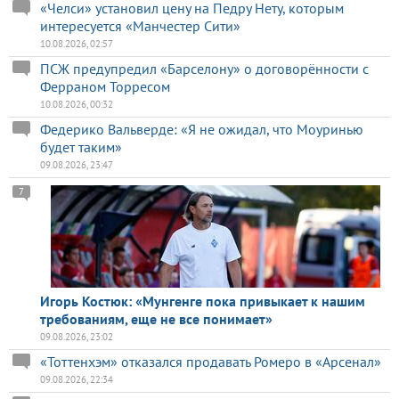
«Челси» установил цену на Педру Нету, которым
интересуется «Манчестер Сити»
10.08.2026, 02:57
ПСЖ предупредил «Барселону» о договорённости с
Ферраном Торресом
10.08.2026, 00:32
Федерико Вальверде: «Я не ожидал, что Моуринью
будет таким»
09.08.2026, 23:47
7
Игорь Костюк: «Мунгенге пока привыкает к нашим
требованиям, еще не все понимает»
09.08.2026, 23:02
«Тоттенхэм» отказался продавать Ромеро в «Арсенал»
09.08.2026, 22:34