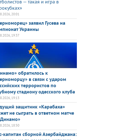
тболистов — такая и игра в
рокубках»
08.2026, 20:01
ерноморец» заявил Гусева на
мпионат Украины
08.2026, 19:37
инамо» обратилось к
ерноморцу» в связи с ударом
ссийских террористов по
убному стадиону одесского клуба
08.2026, 19:13
дущий защитник «Карабаха»
жет не сыграть в ответном матче
«Динамо»
08.2026, 18:50
с-капитан сборной Азербайджана: