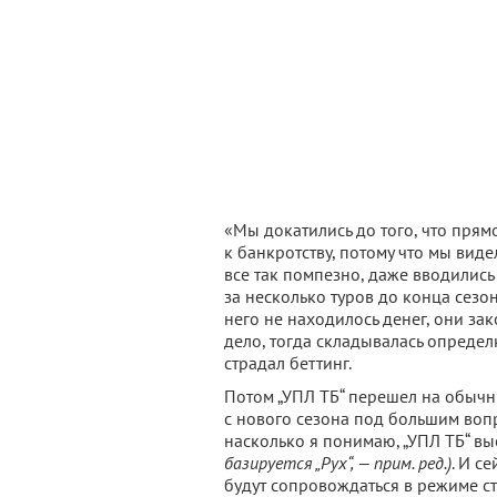
«Мы докатились до того, что прямо
к банкротству, потому что мы вид
все так помпезно, даже вводились 
за несколько туров до конца сезо
него не находилось денег, они за
дело, тогда складывалась определ
страдал беттинг.
Потом „УПЛ ТБ“ перешел на обычны
с нового сезона под большим вопро
насколько я понимаю, „УПЛ ТБ“ в
базируется „Рух“, — прим. ред.)
. И с
будут сопровождаться в режиме ст