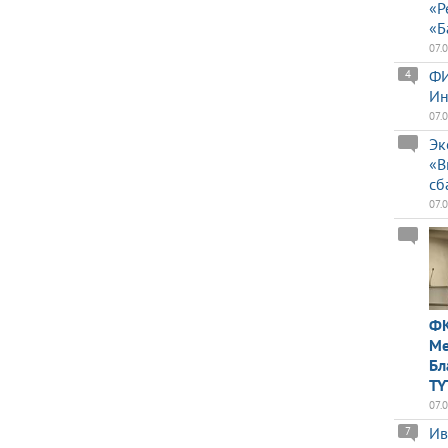
«Р
«Б
07.
ФИ
4
Ин
07.
Эк
«В
сб
07.
ФК
Ме
Бл
TY
07.
Ив
7