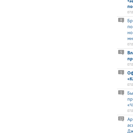
«Д
по
07.
Бр
8
по
но
мн
07.
Вл
5
пр
07.
Оф
1
«К
07.
Бы
1
пр
«Ч
07.
Ар
12
ас
Дж