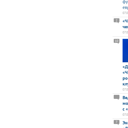
фу
ев
07.
«Ч
2
че
07.
10
«Д
«Ч
ро
кл
07.
Ве
мо
с 
07.
Эк
7