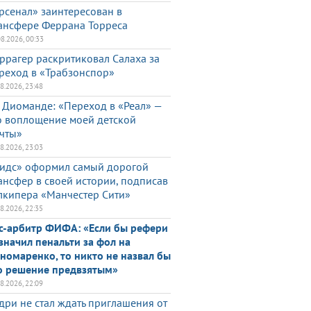
рсенал» заинтересован в
ансфере Феррана Торреса
08.2026, 00:33
ррагер раскритиковал Салаха за
реход в «Трабзонспор»
08.2026, 23:48
 Диоманде: «Переход в «Реал» —
о воплощение моей детской
чты»
08.2026, 23:03
идс» оформил самый дорогой
ансфер в своей истории, подписав
лкипера «Манчестер Сити»
08.2026, 22:35
с-арбитр ФИФА: «Если бы рефери
значил пенальти за фол на
номаренко, то никто не назвал бы
о решение предвзятым»
08.2026, 22:09
дри не стал ждать приглашения от