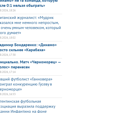
инамо» не та команда, которую
сле 0:1 нельзя обыграть»
08.2026, 18:26
итанский журналист: «Мудрик
казался мне немного непростым,
 очень умным человеком, который
ого думает»
08.2026, 18:02
адимир Бондаренко: «Динамо»
осто сильнее «Карабаха»
08.2026, 17:38
ициально. Матч «Черноморец» —
олос» перенесен
08.2026, 17:14
вший футболист «Ганновера»
оиграл конкуренцию Гусеву в
ерноморце»
08.2026, 16:53
гентинская футбольная
социация выразила поддержку
анни Инфантино на фоне