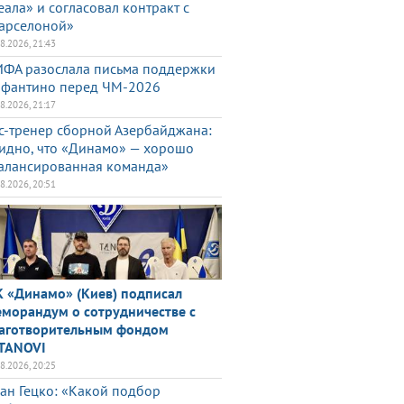
еала» и согласовал контракт с
арселоной»
08.2026, 21:43
ФА разослала письма поддержки
фантино перед ЧМ-2026
08.2026, 21:17
с-тренер сборной Азербайджана:
идно, что «Динамо» — хорошо
алансированная команда»
08.2026, 20:51
 «Динамо» (Киев) подписал
морандум о сотрудничестве с
аготворительным фондом
TANOVI
08.2026, 20:25
ан Гецко: «Какой подбор