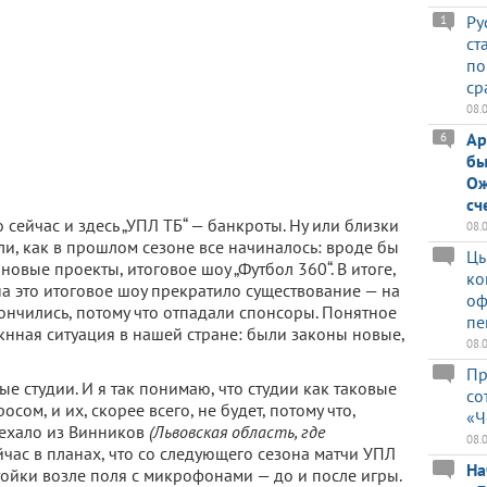
Ру
1
ст
по
ср
08.
Ар
6
бы
Ож
сч
 сейчас и здесь „УПЛ ТБ“ — банкроты. Ну или близки
08.
ели, как в прошлом сезоне все начиналось: вроде бы
Цы
новые проекты, итоговое шоу „Футбол 360“. В итоге,
ко
на это итоговое шоу прекратило существование — на
оф
кончились, потому что отпадали спонсоры. Понятное
пе
кнная ситуация в нашей стране: были законы новые,
08.
Пр
е студии. И я так понимаю, что студии как таковые
со
сом, и их, скорее всего, не будет, потому что,
«Ч
ыехало из Винников
(Львовская область, где
08.
ейчас в планах, что со следующего сезона матчи УПЛ
На
ойки возле поля с микрофонами — до и после игры.