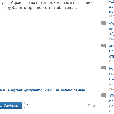
«Д
 Кубка Украины и на некоторых матчах в последних
др
зал Бурбас в эфире своего YouTube-канала.
пр
08.
«У
ко
«Д
08.
«В
2
Бр
от
08.
Ро
ст
ну
да
08.
a в Telegram: @dynamo_kiev_ua! Только самые
«Т
пр
Одобряю
Теги
0
Ве
08.