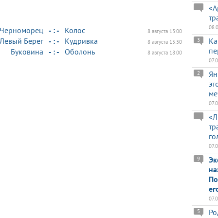
«А
тр
08.
Черноморец
- : -
Колос
8 августа 13:00
Левый Берег
- : -
Кудривка
Ка
3
8 августа 15:30
пе
Буковина
- : -
Оболонь
8 августа 18:00
07.
Ян
2
эт
ме
07.
«Л
тр
го
07.
Эк
9
на
По
ег
07.
Ро
5