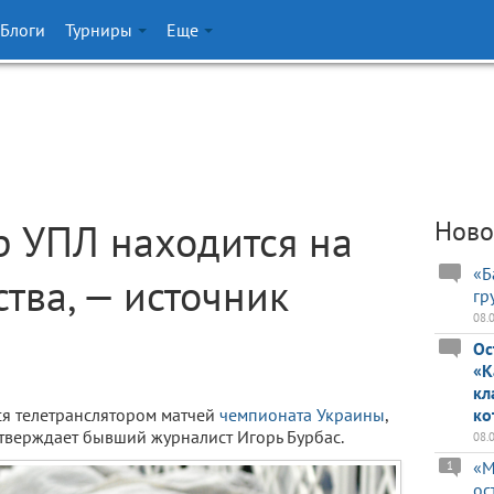
Блоги
Турниры
Еще
р УПЛ находится на
Ново
«Б
тва, — источник
гр
08.
Ос
«К
кл
ся телетранслятором матчей
чемпионата Украины
,
ко
утверждает бывший журналист Игорь Бурбас.
08.
«М
1
ос