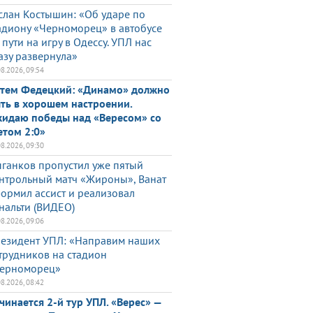
слан Костышин: «Об ударе по
адиону «Черноморец» в автобусе
 пути на игру в Одессу. УПЛ нас
азу развернула»
08.2026, 09:54
тем Федецкий: «Динамо» должно
ть в хорошем настроении.
идаю победы над «Вересом» со
етом 2:0»
08.2026, 09:30
ганков пропустил уже пятый
нтрольный матч «Жироны», Ванат
ормил ассист и реализовал
нальти (ВИДЕО)
08.2026, 09:06
езидент УПЛ: «Направим наших
трудников на стадион
ерноморец»
08.2026, 08:42
чинается 2-й тур УПЛ. «Верес» —