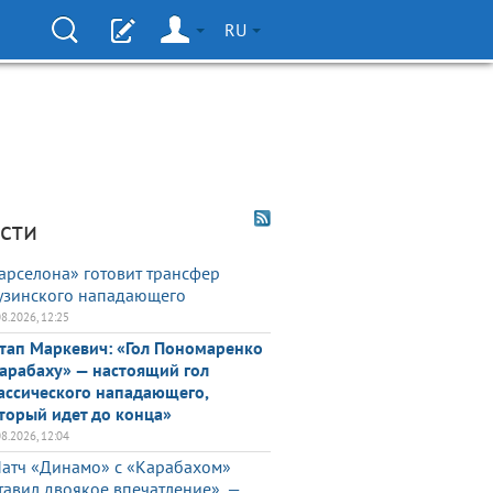
RU
сти
арселона» готовит трансфер
узинского нападающего
08.2026, 12:25
тап Маркевич: «Гол Пономаренко
арабаху» — настоящий гол
ассического нападающего,
торый идет до конца»
08.2026, 12:04
атч «Динамо» с «Карабахом»
тавил двоякое впечатление», —