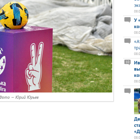
эк
08.
У 
ко
08.
«А
тр
08.
Ив
10
вы
ко
08.
Фото — Юрий Юрьев
Де
ст
«Д
08.