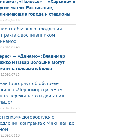
инамо», «Полесье» — «Харьков» и
угие матчи. Расписание,
инимающие города и стадионы
08.2026, 08:16
нион» объявил о продлении
нтракта с воспитанником
инамо»
08.2026, 07:48
ерес» — «Динамо»: Владимир
ажко и Назар Волошин могут
метить голевые юбилеи
08.2026, 07:13
ман Григорчук об обстреле
адиона «Черноморец»: «Нам
жно пережить это и двигаться
льше»
08.2026, 06:28
оттенхэм» договорился о
одлении контракта с Мики ван де
ном
08.2026, 03:10