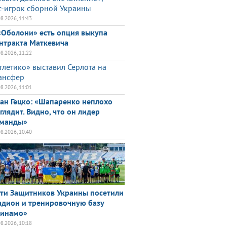
с-игрок сборной Украины
08.2026, 11:43
«Оболони» есть опция выкупа
нтракта Маткевича
08.2026, 11:22
тлетико» выставил Серлота на
ансфер
08.2026, 11:01
ан Гецко: «Шапаренко неплохо
глядит. Видно, что он лидер
манды»
08.2026, 10:40
ти Защитников Украины посетили
адион и тренировочную базу
инамо»
08.2026, 10:18