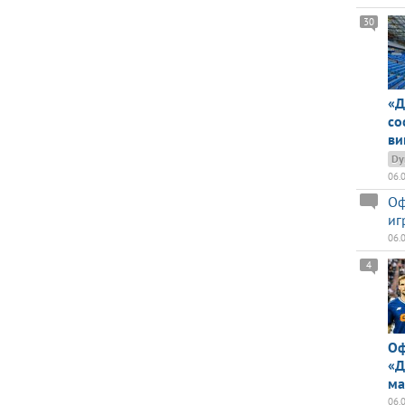
30
«Д
со
ви
Dy
06.
Оф
иг
06.
4
Оф
«Д
ма
06.