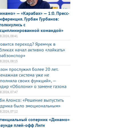
инамо» — «Карабах» — 1:0. Пресс-
нференция. Гурбан Гурбанов:
толкнулись с
сциплинированной командой»
08.2026, 08:41
товится переход? Яремчук в
бликах начал активно «лайкать»
рабзонспор»
08.2026, 08:15
азон прослужил более 20 лет.
енажная система уже не
полняла своих функций», —
ндир «Оболони» о замене газона
08.2026, 07:47
би Алонсо: «Решение выпустить
дрика было эмоциональным»
08.2026, 07:12
тенциальный соперник «Динамо»
раунде плей-офф Лиги