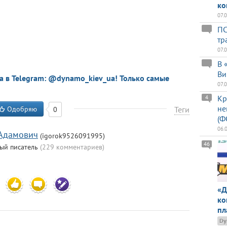
ко
07.
ПС
тр
07.
В 
Ви
a в Telegram: @dynamo_kiev_ua! Только самые
07.
Кр
4
не
Одобряю
Теги
0
(Ф
06.
 Адамович
(igorok9526091995)
46
ый писатель
(229 комментариев)
6
«Д
ко
пл
Dy