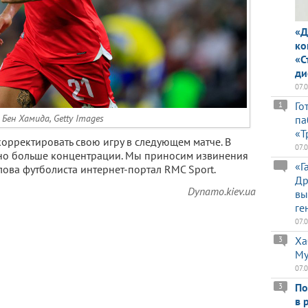
«Д
ко
«С
ди
07.
Го
1
Бен Хамида, Getty Images
па
«Т
орректировать свою игру в следующем матче. В
07.
жно больше концентрации. Мы приносим извинения
«Г
лова футболиста интернет-портал RMC Sport.
Др
Dynamo.kiev.ua
вы
ге
07.
Ха
3
Му
07.
По
3
в 