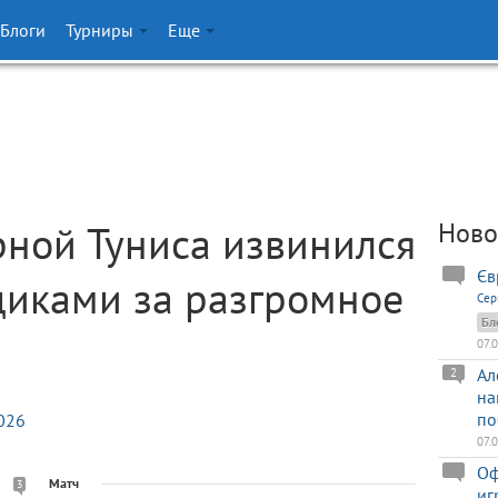
Блоги
Турниры
Еще
ной Туниса извинился
Ново
Єв
щиками за разгромное
Сер
Бл
07.
Ал
2
на
по
026
07.
Оф
Матч
3
иг