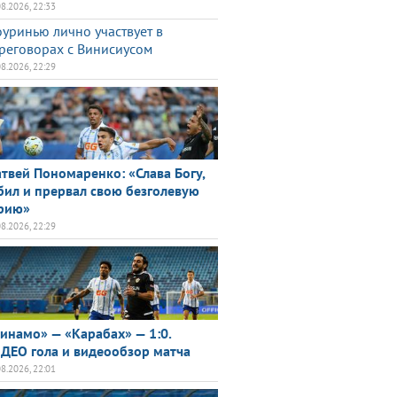
08.2026, 22:33
уринью лично участвует в
реговорах с Винисиусом
08.2026, 22:29
твей Пономаренко: «Слава Богу,
бил и прервал свою безголевую
рию»
08.2026, 22:29
инамо» — «Карабах» — 1:0.
ДЕО гола и видеообзор матча
08.2026, 22:01