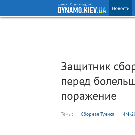
Динамо Киев от Шурика
Новости
Защитник сбор
перед болель
поражение
Темы:
Сборная Туниса
ЧМ-2