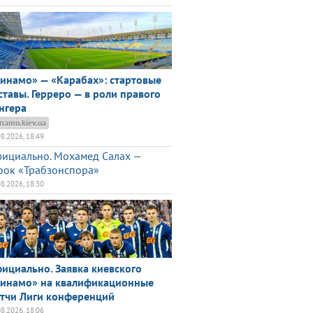
инамо» — «Карабах»: стартовые
ставы. Герреро — в роли правого
нгера
namo.kiev.ua
08.2026, 18:49
ициально. Мохамед Салах —
рок «Трабзонспора»
08.2026, 18:30
ициально. Заявка киевского
инамо» на квалификационные
тчи Лиги конференций
08.2026, 18:06