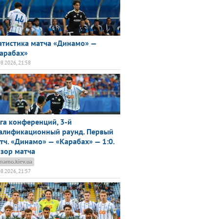
атистика матча «Динамо» —
арабах»
08.2026, 21:58
га конференций, 3-й
алификационный раунд. Первый
тч. «Динамо» — «Карабах» — 1:0.
зор матча
namo.kiev.ua
08.2026, 21:57