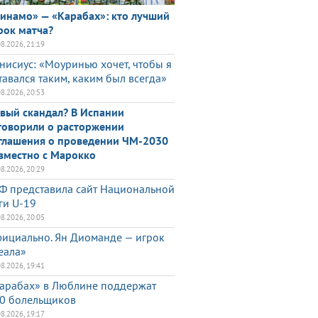
инамо» — «Карабах»: кто лучший
рок матча?
08.2026, 21:19
нисиус: «Моуринью хочет, чтобы я
тавался таким, каким был всегда»
08.2026, 20:53
вый скандал? В Испании
говорили о расторжении
глашения о проведении ЧМ-2030
вместно с Марокко
08.2026, 20:29
Ф представила сайт Национальной
ги U-19
08.2026, 20:05
ициально. Ян Диоманде — игрок
еала»
08.2026, 19:41
арабах» в Люблине поддержат
0 болельщиков
08.2026, 19:17