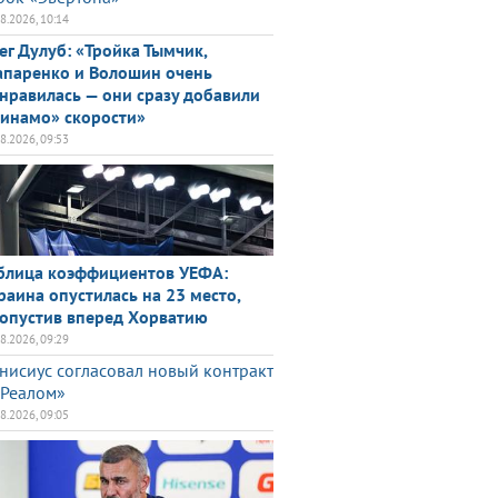
08.2026, 10:14
ег Дулуб: «Тройка Тымчик,
паренко и Волошин очень
нравилась — они сразу добавили
инамо» скорости»
08.2026, 09:53
блица коэффициентов УЕФА:
раина опустилась на 23 место,
опустив вперед Хорватию
08.2026, 09:29
нисиус согласовал новый контракт
«Реалом»
08.2026, 09:05