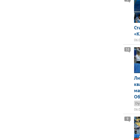
Ст
«К
06.
58
Ли
кв
ма
Об
Dy
06.
9