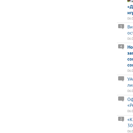
«Д
иг
06.
Ви
1
ос
06.
Но
4
за
со
со
06.
УА
ли
06.
Оф
«Р
06.
«К
2
30
06.