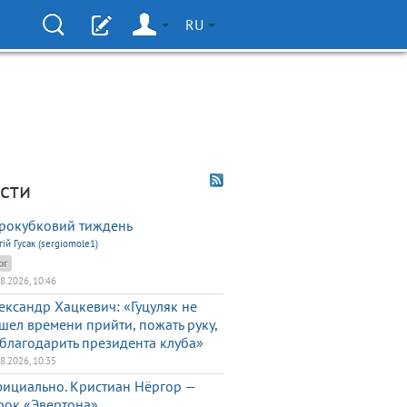
RU
сти
рокубковий тиждень
гій Гусак (sergiomole1)
ог
08.2026, 10:46
ександр Хацкевич: «Гуцуляк не
шел времени прийти, пожать руку,
благодарить президента клуба»
08.2026, 10:35
ициально. Кристиан Нёргор —
рок «Эвертона»