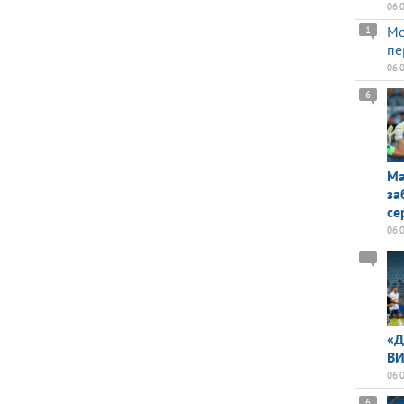
06.
Мо
1
пе
06.
6
Ма
за
се
06.
«Д
ВИ
06.
6