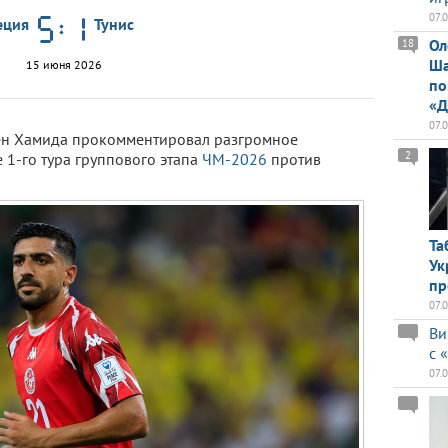
07.
еция
Тунис
Ол
18
Ша
15 июня 2026
по
«Д
07.
н Хамида прокомментировал разгромное
2
 1-го тура группового этапа
ЧМ-2026
против
Та
Ук
пр
07.
Ви
с 
07.