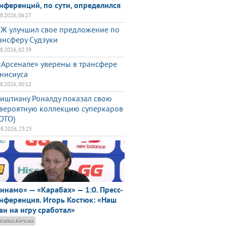
нференций, по сути, определился
08.2026, 06:27
Ж улучшил свое предложение по
ансферу Судзуки
08.2026, 02:39
«Арсенале» уверены в трансфере
нисиуса
08.2026, 00:12
иштиану Роналду показал свою
вероятную коллекцию суперкаров
ОТО)
08.2026, 23:25
инамо» — «Карабах» — 1:0. Пресс-
нференция. Игорь Костюк: «Наш
ан на игру сработал»
namo.kiev.ua