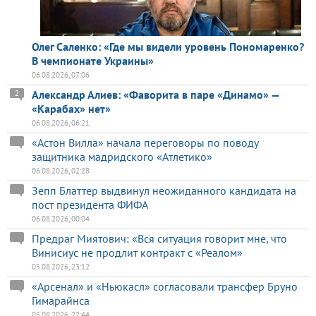
Олег Саленко: «Где мы видели уровень Пономаренко?
В чемпионате Украины»
06.08.2026, 07:06
Александр Алиев: «Фаворита в паре «Динамо» —
2
«Карабах» нет»
06.08.2026, 06:21
«Астон Вилла» начала переговоры по поводу
защитника мадридского «Атлетико»
06.08.2026, 02:28
Зепп Блаттер выдвинул неожиданного кандидата на
пост президента ФИФА
06.08.2026, 00:04
Предраг Миятович: «Вся ситуация говорит мне, что
Винисиус не продлит контракт с «Реалом»
05.08.2026, 23:12
«Арсенал» и «Ньюкасл» согласовали трансфер Бруно
Гимарайнса
05.08.2026, 22:44