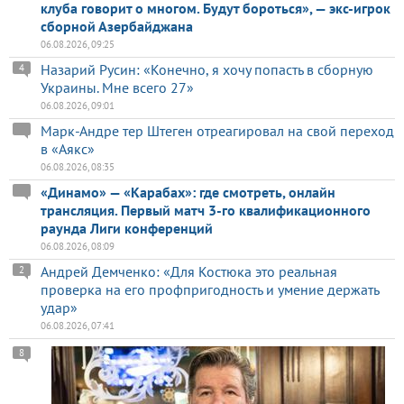
клуба говорит о многом. Будут бороться», — экс-игрок
сборной Азербайджана
06.08.2026, 09:25
Назарий Русин: «Конечно, я хочу попасть в сборную
4
Украины. Мне всего 27»
06.08.2026, 09:01
Марк-Андре тер Штеген отреагировал на свой переход
в «Аякс»
06.08.2026, 08:35
«Динамо» — «Карабах»: где смотреть, онлайн
трансляция. Первый матч 3-го квалификационного
раунда Лиги конференций
06.08.2026, 08:09
Андрей Демченко: «Для Костюка это реальная
2
проверка на его профпригодность и умение держать
удар»
06.08.2026, 07:41
8