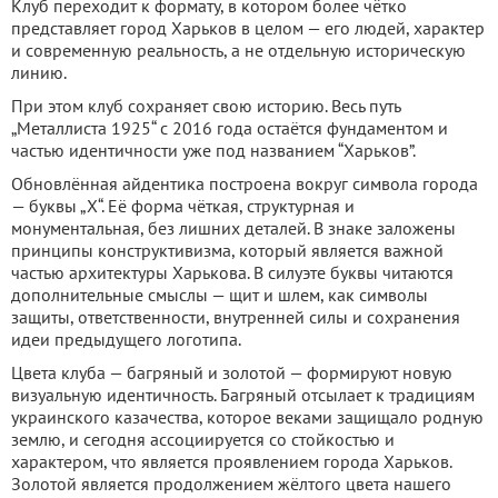
Клуб переходит к формату, в котором более чётко
представляет город Харьков в целом — его людей, характер
и современную реальность, а не отдельную историческую
линию.
При этом клуб сохраняет свою историю. Весь путь
„Металлиста 1925“ с 2016 года остаётся фундаментом и
частью идентичности уже под названием “Харьков”.
Обновлённая айдентика построена вокруг символа города
— буквы „Х“. Её форма чёткая, структурная и
монументальная, без лишних деталей. В знаке заложены
принципы конструктивизма, который является важной
частью архитектуры Харькова. В силуэте буквы читаются
дополнительные смыслы — щит и шлем, как символы
защиты, ответственности, внутренней силы и сохранения
идеи предыдущего логотипа.
Цвета клуба — багряный и золотой — формируют новую
визуальную идентичность. Багряный отсылает к традициям
украинского казачества, которое веками защищало родную
землю, и сегодня ассоциируется со стойкостью и
характером, что является проявлением города Харьков.
Золотой является продолжением жёлтого цвета нашего