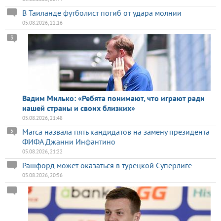
В Таиланде футболист погиб от удара молнии
05.08.2026, 22:16
3
Вадим Милько: «Ребята понимают, что играют ради
нашей страны и своих близких»
05.08.2026, 21:48
Marca назвала пять кандидатов на замену президента
5
ФИФА Джанни Инфантино
05.08.2026, 21:22
Рашфорд может оказаться в турецкой Суперлиге
05.08.2026, 20:56