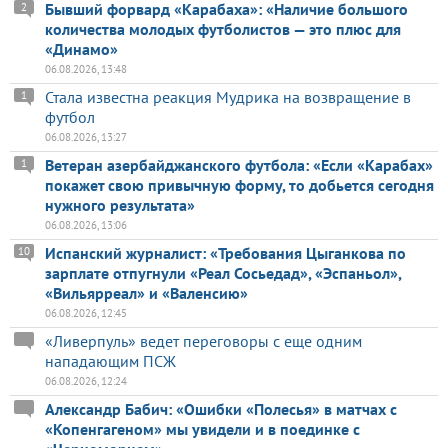
Бывший форвард «Карабаха»: «Наличие большого
2
количества молодых футболистов — это плюс для
«Динамо»
06.08.2026, 13:48
Стала известна реакция Мудрика на возвращение в
1
футбол
06.08.2026, 13:27
Ветеран азербайджанского футбола: «Если «Карабах»
1
покажет свою привычную форму, то добьется сегодня
нужного результата»
06.08.2026, 13:06
Испанский журналист: «Требования Цыганкова по
10
зарплате отпугнули «Реал Сосьедад», «Эспаньол»,
«Вильярреал» и «Валенсию»
06.08.2026, 12:45
«Ливерпуль» ведет переговоры с еще одним
нападающим ПСЖ
06.08.2026, 12:24
Александр Бабич: «Ошибки «Полесья» в матчах с
«Копенгагеном» мы увидели и в поединке с