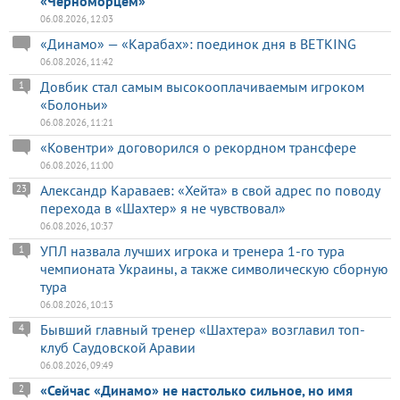
«Черноморцем»
06.08.2026, 12:03
«Динамо» — «Карабах»: поединок дня в BETKING
06.08.2026, 11:42
Довбик стал самым высокооплачиваемым игроком
1
«Болоньи»
06.08.2026, 11:21
«Ковентри» договорился о рекордном трансфере
06.08.2026, 11:00
Александр Караваев: «Хейта» в свой адрес по поводу
23
перехода в «Шахтер» я не чувствовал»
06.08.2026, 10:37
УПЛ назвала лучших игрока и тренера 1-го тура
1
чемпионата Украины, а также символическую сборную
тура
06.08.2026, 10:13
Бывший главный тренер «Шахтера» возглавил топ-
4
клуб Саудовской Аравии
06.08.2026, 09:49
«Сейчас «Динамо» не настолько сильное, но имя
2