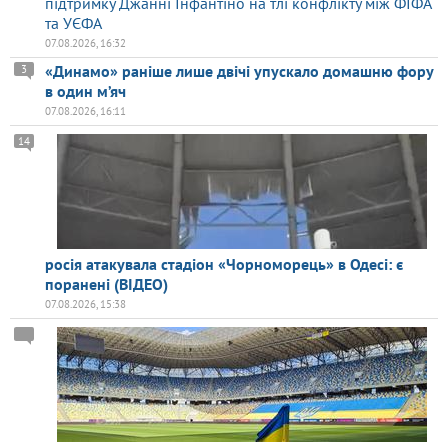
підтримку Джанні Інфантіно на тлі конфлікту між ФІФА
та УЄФА
07.08.2026, 16:32
«Динамо» раніше лише двічі упускало домашню фору
3
в один м’яч
07.08.2026, 16:11
14
росія атакувала стадіон «Чорноморець» в Одесі: є
поранені (ВІДЕО)
07.08.2026, 15:38