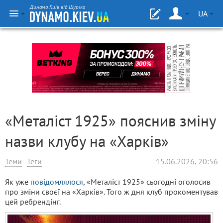
Динамо Київ від Шуріка
UA
«Металіст 1925» пояснив зміну
назви клубу на «Харків»
Теми
Теги
15.06.2026, 20:56
Як уже
повідомлялося
, «Металіст 1925» сьогодні оголосив
про зміни своєї на «Харків». Того ж дня клуб прокоментував
цей ребрендінг.