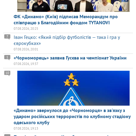
ФК «Динамо» (Київ) підписав Меморандум про
співпрацю з Благодійним фондом TYTANOVI
07.08.2026, 20:25
Іван Гецко: «Який підбір футболістів — така і гра у
7
єврокубках»
07.08.2026, 20:01
«Чорноморець» заявив Гусєва на чемпіонат України
1
07.08.2026, 19:37
10
«Динамо» звернулося до «Чорноморця» в зв'язку з
ударом російських террористів по клубному стадіону
одеського клубу
07.08.2026, 19:13