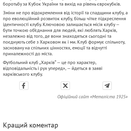
боротьбу за Кубок України та вихід на рівень єврокубків.
Зміни не про відокремлення від історії та спадщини клубу, а
про еволюційний розвиток клубу, більш чітке підкреслення
ідентичності клубу. Ключовою залишається місія клубу —
бути точкою об’єднання для людей, які люблять Харків,
незалежно від того, де вони знаходяться сьогодні та
поєднують себе з Харковом як і ми. Клуб формує спільноту,
засновану на спільних цінностях, емоції та відчутті
приналежності до міста.
Футбольний клуб „Харків“ — це про характер,
відповідальність і рух уперед», — йдеться в заяві
харківського клубу.
Офіційний сайт «Металіста 1925»
Кращий коментар