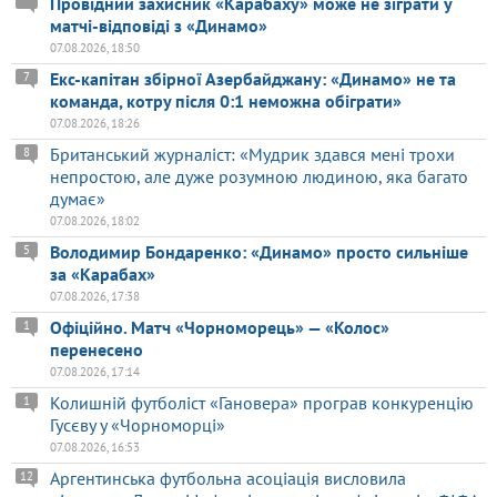
Провідний захисник «Карабаху» може не зіграти у
матчі-відповіді з «Динамо»
07.08.2026, 18:50
Екс-капітан збірної Азербайджану: «Динамо» не та
7
команда, котру після 0:1 неможна обіграти»
07.08.2026, 18:26
Британський журналіст: «Мудрик здався мені трохи
8
непростою, але дуже розумною людиною, яка багато
думає»
07.08.2026, 18:02
Володимир Бондаренко: «Динамо» просто сильніше
5
за «Карабах»
07.08.2026, 17:38
Офіційно. Матч «Чорноморець» — «Колос»
1
перенесено
07.08.2026, 17:14
Колишній футболіст «Гановера» програв конкуренцію
1
Гусєву у «Чорноморці»
07.08.2026, 16:53
Аргентинська футбольна асоціація висловила
12