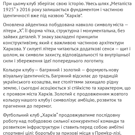
При цьому клуб зберігає свою історію. Увесь шлях „Металіста
1925“ з 2016 року залишається фундаментом і частиною
ідентичності вже під назвою “Харків”.
Оновлена айдентика побудована навколо символу міста —
літери „Х“. Її форма чітка, структурна і монументальна, без
зайвих деталей. У знаку закладені принципи
конструктивізму, який є важливою частиною архітектури
Харкова. У силуеті літери читаються додаткові сенси — щит і
шолом, як символи захисту, відповідальності та внутрішньої
сили і збереження ідеї попереднього логотипу.
Кольори клубу — багряний і золотий — формують нову
візуальну ідентичність. Багряний відсилає до традицій
українського козацтва, яке століттями захищало рідну
землю, і сьогодні асоціюється зі стійкістю та характером, що
є проявом міста Харків. Золотий є продовженням жовтого
кольору нашого клубу і символізує амбіцію, розвиток та
прагнення до перемог.
Футбольний клуб „Харків“ продовжуватиме послідовну
роботу над побудовою сильної конкурентної команди та
розвитком інфраструктури і ставить перед собою амбітні
спортивні цілі: боротьбу за призові місця у Прем’єр-лізі,