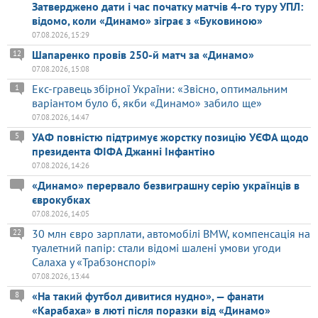
Затверджено дати і час початку матчів 4-го туру УПЛ:
відомо, коли «Динамо» зіграє з «Буковиною»
07.08.2026, 15:29
Шапаренко провів 250-й матч за «Динамо»
12
07.08.2026, 15:08
Екс-гравець збірної України: «Звісно, оптимальним
1
варіантом було б, якби «Динамо» забило ще»
07.08.2026, 14:47
УАФ повністю підтримує жорстку позицію УЄФА щодо
5
президента ФІФА Джанні Інфантіно
07.08.2026, 14:26
«Динамо» перервало безвиграшну серію українців в
єврокубках
07.08.2026, 14:05
30 млн євро зарплати, автомобілі BMW, компенсація на
22
туалетний папір: стали відомі шалені умови угоди
Салаха у «Трабзонспорі»
07.08.2026, 13:44
«На такий футбол дивитися нудно», — фанати
8
«Карабаха» в люті після поразки від «Динамо»