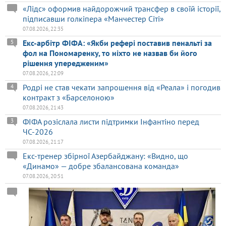
«Лідс» оформив найдорожчий трансфер в своїй історії,
підписавши голкіпера «Манчестер Сіті»
07.08.2026, 22:35
Екс-арбітр ФІФА: «Якби рефері поставив пенальті за
5
фол на Пономаренку, то ніхто не назвав би його
рішення упередженим»
07.08.2026, 22:09
Родрі не став чекати запрошення від «Реала» і погодив
4
контракт з «Барселоною»
07.08.2026, 21:43
ФІФА розіслала листи підтримки Інфантіно перед
3
ЧС-2026
07.08.2026, 21:17
Екс-тренер збірної Азербайджану: «Видно, що
«Динамо» — добре збалансована команда»
07.08.2026, 20:51