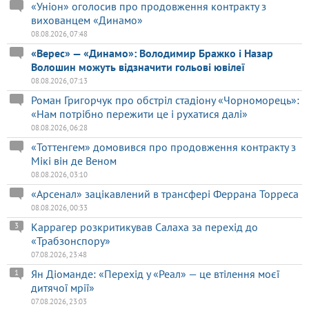
«Уніон» оголосив про продовження контракту з
вихованцем «Динамо»
08.08.2026, 07:48
«Верес» — «Динамо»: Володимир Бражко і Назар
Волошин можуть відзначити гольові ювілеї
08.08.2026, 07:13
Роман Григорчук про обстріл стадіону «Чорноморець»:
«Нам потрібно пережити це і рухатися далі»
08.08.2026, 06:28
«Тоттенгем» домовився про продовження контракту з
Мікі він де Веном
08.08.2026, 03:10
«Арсенал» зацікавлений в трансфері Феррана Торреса
08.08.2026, 00:33
Каррагер розкритикував Салаха за перехід до
3
«Трабзонспору»
07.08.2026, 23:48
Ян Діоманде: «Перехід у «Реал» — це втілення моєї
1
дитячої мрії»
07.08.2026, 23:03