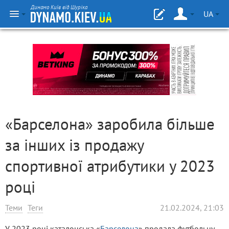
Динамо Київ від Шуріка
UA
«Барселона» заробила більше
за інших із продажу
спортивної атрибутики у 2023
році
Теми
Теги
21.02.2024, 21:03
У 2023 році каталонська «
Барселона
» продала футбольну