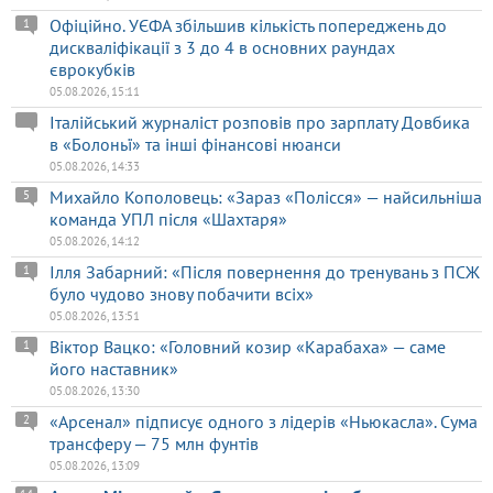
Офіційно. УЄФА збільшив кількість попереджень до
1
дискваліфікації з 3 до 4 в основних раундах
єврокубків
05.08.2026, 15:11
Італійський журналіст розповів про зарплату Довбика
в «Болоньї» та інші фінансові нюанси
05.08.2026, 14:33
Михайло Кополовець: «Зараз «Полісся» — найсильніша
5
команда УПЛ після «Шахтаря»
05.08.2026, 14:12
Ілля Забарний: «Після повернення до тренувань з ПСЖ
1
було чудово знову побачити всіх»
05.08.2026, 13:51
Віктор Вацко: «Головний козир «Карабаха» — саме
1
його наставник»
05.08.2026, 13:30
«Арсенал» підписує одного з лідерів «Ньюкасла». Сума
2
трансферу — 75 млн фунтів
05.08.2026, 13:09