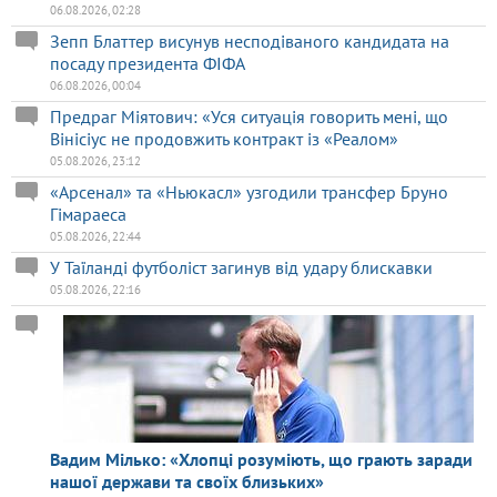
06.08.2026, 02:28
Зепп Блаттер висунув несподіваного кандидата на
посаду президента ФІФА
06.08.2026, 00:04
Предраг Міятович: «Уся ситуація говорить мені, що
Вінісіус не продовжить контракт із «Реалом»
05.08.2026, 23:12
«Арсенал» та «Ньюкасл» узгодили трансфер Бруно
Гімараеса
05.08.2026, 22:44
У Таїланді футболіст загинув від удару блискавки
05.08.2026, 22:16
Вадим Мілько: «Хлопці розуміють, що грають заради
нашої держави та своїх близьких»