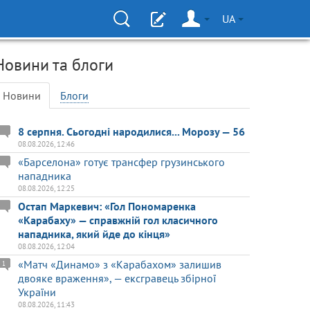
UA
Новини та блоги
Новини
Блоги
8 серпня. Сьогодні народилися... Морозу — 56
08.08.2026, 12:46
«Барселона» готує трансфер грузинського
нападника
08.08.2026, 12:25
Остап Маркевич: «Гол Пономаренка
«Карабаху» — справжній гол класичного
нападника, який йде до кінця»
08.08.2026, 12:04
«Матч «Динамо» з «Карабахом» залишив
1
двояке враження», — ексгравець збірної
України
08.08.2026, 11:43