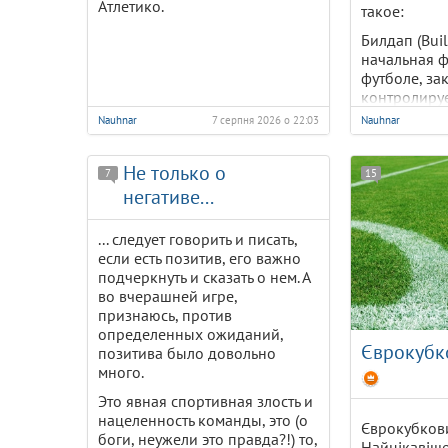
Атлетико.
такое:
Билдап (Buil
начальная ф
футболе, з
контролиру
команды от 
Nauhnar
7 серпня 2026 о 22:03
Nauhnar
(обычно от 
центральны
Не только о
через корот
7
15
передачи.
негативе...
... следует говорить и писать,
если есть позитив, его важно
подчеркнуть и сказать о нем. А
во вчерашней игре,
признаюсь, против
определенных ожиданий,
Єврокубк
позитива было довольно
много.
Это явная спортивная злость и
нацеленность команды, это (о
Єврокубков
боги, неужели это правда?!) то,
Найцікавіш