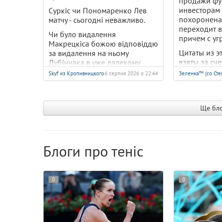
продажи фу
инвесторам 
Суркіс чи Пономаренко Лев
похоронена
матчу - сьогодні неважливо.
переходит в
Чи було видалення
причем с уг
Макрецкіса божою відповіддю
Цитаты из э
за видалення на ньому
взяты за сче
Дубінчака в уже далекому
прямая ссыл
листопаді 2024 року - сьогодні
Skyf из Кропивницкого
6 серпня 2026 о 22:44
Зеленка™ (со Сте
английском 
неважливо.
Чи втримається Костюк на чолі
Динамо - сьогодні неважливо.
Ще бло
Динамо виграло - і це сьогодні
ВАЖЛИВО.
А розбиратись будемо далі. Не
Блоги про теніс
сьогодні.
0
0