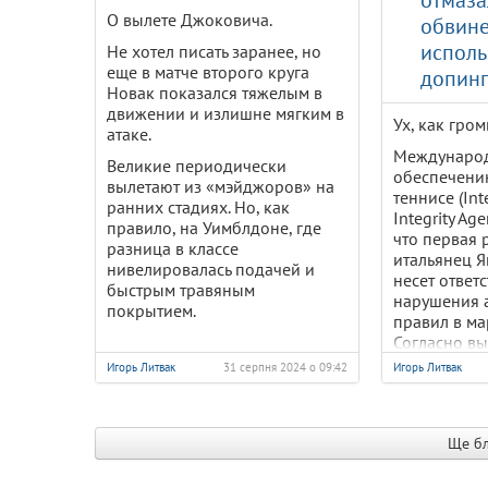
отмаза
Після перемоги Еліни в
О вылете Джоковича.
обвине
першому сеті та рівної
испол
Не хотел писать заранее, но
боротьби на тай-брейку в
еще в матче второго круга
допин
другому, гра перейшла у
Новак показался тяжелым в
вирішальну партію. За рахунку
движении и излишне мягким в
2:2 у третьому сеті українка
Ух, как гро
атаке.
забрала чотири гейми поспіль
Международ
та впевнено завершила матч
Великие периодически
обеспечению
на свою користь!
вылетают из «мэйджоров» на
теннисе (Int
ранних стадиях. Но, как
Для Еліни це: 20-й титул WTA у
Integrity Age
правило, на Уимблдоне, где
професійній кар’єрі; третя
что первая 
разница в классе
перемога на турнірі WTA 1000
итальянец Я
нивелировалась подачей и
у Римі (після титулів у 2017 та
несет ответ
быстрым травяным
2018 роках); найбільший
нарушения 
покрытием.
трофей за останні сім років.
правил в мар
Согласно вы
Вітаємо Еліну з черговим
действиях Я
титулом та дякуємо за
Игорь Литвак
31 серпня 2024 о 09:42
Игорь Литвак
признаков х
яскравий виступ! Пишаємося!
Слава Україні!!! Смерть
рашистам!!
Ще бл