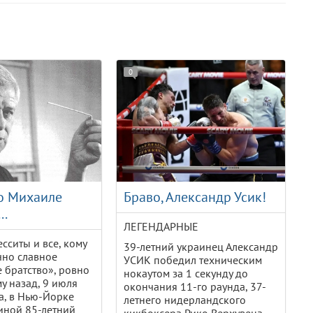
0
 о Михаиле
Браво, Александр Усик!
..
ЛЕГЕНДАРНЫЕ
сситы и все, кому
39-летний украинец Александр
чно славное
УСИК победил техническим
 братство», ровно
нокаутом за 1 секунду до
му назад, 9 июля
окончания 11-го раунда, 37-
а, в Нью-Йорке
летнего нидерландского
иной 85-летний