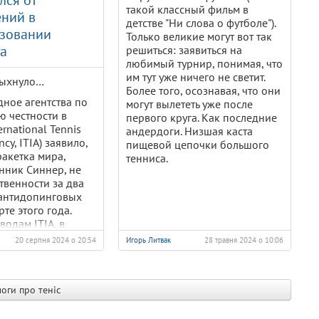
лся от
такой классный фильм в
немногих коллег-журналистов
ний в
детстве "Ни слова о футболе").
россии - страны-агрессора, кто
ьзовании
Только великие могут вот так
открыто выступил против
га
решиться: заявиться на
полномасштабной войны в
любимый турнир, понимая, что
Украине.
им тут уже ничего не светит.
мыхнуло…
х х х
Более того, осознавая, что они
ное агентства по
могут вылететь уже после
 честности в
первого круга. Как последние
ernational Tennis
андердоги. Низшая каста
ncy, ITIA) заявило,
пищевой цепочки большого
ракетка мира,
тенниса.
нник Синнер, не
ственности за два
антидопинговых
те этого года.
водам ITIA, в
нника нет
20 серпня 2024 о 20:54
Игорь Литвак
28 травня 2024 о 10:06
алатности.
оги про теніс