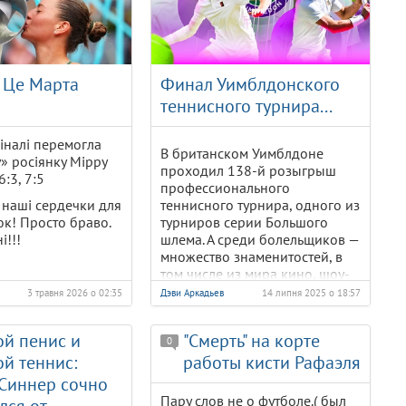
! Це Марта
Финал Уимблдонского
теннисного турнира...
фіналі перемогла
В британском Уимблдоне
» росіянку Мірру
проходил 138-й розыгрыш
:3, 7:5
профессионального
і наші сердечки для
теннисного турнира, одного из
к! Просто браво.
турниров серии Большого
і!!!
шлема. А среди болельщиков —
множество знаменитостей, в
том числе из мира кино, шоу-
бизнеса и спорта. Обо всём
~
3 травня 2026 о 02:35
Дэви Аркадьев
14 липня 2025 о 18:57
этом в прямом эфире
программы «Здесь и сейчас»
й пенис и
"Смерть" на корте
на т/к «Дождь» Александр
0
й теннис:
работы кисти Рафаэля
ШМУРНОВ...
Синнер сочно
Александр ШМУРНОВ, по
Пару слов не о футболе.( был
рождению москвич, один из