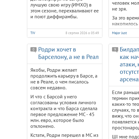
человек мо
лучшую свою игру (ИМХО) в
не зря.
этом сезоне, перехваливают ее
и поют диффирамбы.
За это время
накопилось 
экспертного
TIV
8 серпня 2026 о 05:49
Major Just
теперь его
выдать чело
Родри хочет в
Билдап
0
9
Особенно п
Барселону, а не в Реал
как на
замечание:
атаки,
"Вариантов 
Якобы, Родри желает
отсутст
работает".
продолжить карьеру в Барсе, а
арсена
не в Реале, о чем писалось
совсем недавно.
Если раньше
И что с Барсой у него
термин при
согласованы условия личного
каких-то те
контракта и что Барса сделала
случаях, то
первое предложение МС - 45
вижу, что о
млн. евро, которое было
появляется 
отклонено.
простонаро
Кстати, Родри перешел в МС из
ШІ мне подс