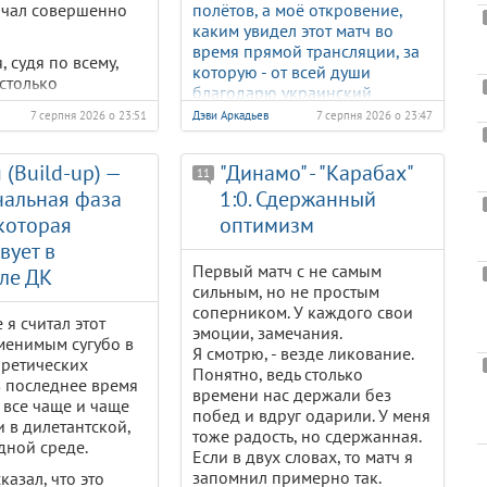
лчал совершенно
полётов, а моё откровение,
каким увидел этот матч во
время прямой трансляции, за
, судя по всему,
которую - от всей души
столько
благодарю украинский
 материала, что
телеканал 2+2! - уверен,
7 серпня 2026 о 23:51
Дэви Аркадьев
7 серпня 2026 о 23:47
 необходимо срочно
наблюдал одновременно с
вечеству.
миллионами украинцев по обе
 (Build-up) —
"Динамо" - "Карабах"
стороны океана.
11
онравилось
чальная фаза
1:0. Сдержанный
 которая
оптимизм
куча, когда мозг
вует в
Первый матч с не самым
ле ДК
сильным, но не простым
соперником. У каждого свои
 я считал этот
эмоции, замечания.
менимым сугубо в
Я смотрю, - везде ликование.
оретических
Понятно, ведь столько
 в последнее время
времени нас держали без
н все чаще и чаще
побед и вдруг одарили. У меня
и в дилетантской,
тоже радость, но сдержанная.
дной среде.
Если в двух словах, то матч я
запомнил примерно так.
казал, что это