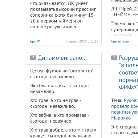
что оказывается, ДК умеет
ЛЧ. Пірей. 
показывать высокий прессинг
- НЕЙМЕГЕН 
соперника (хотя бы минут 15-
20 в первом тайме) и он
“Олімпіакос
вполне результативен.
суперники д
чемпіонів. Н
минулого се
Igor W
7 серпня 2026 о 11:16
Сергій Гусак
Нідерландах
симпатични
Динамо виграло...
Разруш
7
0
футбол. Наш
"в пол
довіряють. І
включили. О
Це був футбол чи "риголєтто" -
соотве
будуть знат
сьогодні неважливо.
норма
притискати.
Яка була тактика - сьогодні
ФИФА
неважливо.
Хто грав, а хто не грав -
Тема:
Руков
сьогодні неважливо.
провело ко
позитивную 
Хто забив, а хто промазав -
Марокко
сьогодні неваживо.
Это специал
Хто грав добре, а хто міг грати
всерьез дум
краще - сьогодні неважливо.