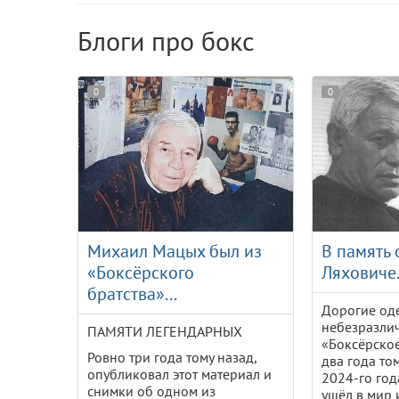
Блоги про бокс
0
0
Михаил Мацых был из
В память
«Боксёрского
Ляховиче.
братства»...
Дорогие оде
небезразли
ПАМЯТИ ЛЕГЕНДАРНЫХ
«Боксёрское
Ровно три года тому назад,
два года то
опубликовал этот материал и
2024-го год
снимки об одном из
ушёл в мир 