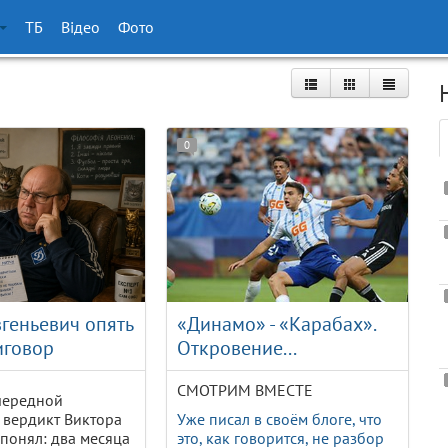
ТБ
Відео
Фото
0
геньевич опять
«Динамо» - «Карабах».
иговор
Откровение...
СМОТРИМ ВМЕСТЕ
чередной
 вердикт Виктора
Уже писал в своём блоге, что
понял: два месяца
это, как говорится, не разбор