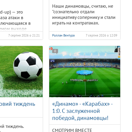
Наши динамовцы, считаю, не
"сознательно отдали
d-up) — это
инициативу сопернику и стали
аза атаки в
играть на контратаках.
аключающаяся в
емом выходе
своих ворот
7 серпня 2026 о 21:21
Роллан Вентура
7 серпня 2026 о 12:09
вратаря или
х защитников)
кие и средние
0
овий тиждень
«Динамо» - «Карабах» -
1:0. С заслуженной
победой, динамовцы!
ий тиждень.
СМОТРИМ ВМЕСТЕ
е