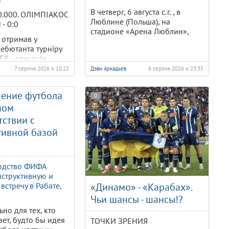
В четверг, 6 августа с.г. , в
30.000. ОЛІМПІАКОС
Люблине (Польша), на
- 0:0
стадионе «Арена Люблин»,
” отримав у
ебютанта турніру
ЕК - сенсація
зону в
7 серпня 2026 о 10:22
Дэви Аркадьев
6 серпня 2026 о 23:35
. Грала в
й атакувальний
ение футбола
0
ому Яремчуку не
ном
 навіть в заявку не
т вилетять з ЛЧ
тствии с
и як нашого хлопця
тивной базой
"
одство ФИФА
нструктивную и
встречу в Рабате,
«Динамо» - «Карабах».
Чьи шансы - шансы!?
ьно для тех, кто
ает, будто бы идея
ТОЧКИ ЗРЕНИЯ