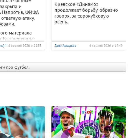
тбола частным
Киевское «Динамо»
закрыта и
продолжает борьбу, образно
. Напротив, ФИФА
говоря, за еврокубковую
 ответную атаку,
осень.
розами.
того материала
т Гугл-перевода:
ка открывается на
ны) *
6 серпня 2026 о 21:55
Дэви Аркадьев
6 серпня 2026 о 19:49
языке.
ги про футбол
0