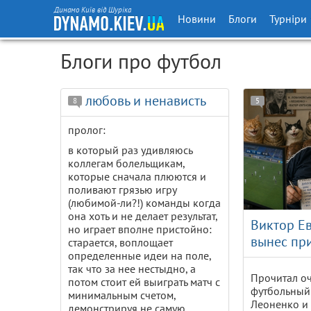
Динамо Київ від Шуріка
Новини
Блоги
Турніри
Блоги про футбол
любовь и ненависть
8
5
пролог:
в который раз удивляюсь
коллегам болельщикам,
которые сначала плюются и
поливают грязью игру
(любимой-ли?!) команды когда
она хоть и не делает результат,
Виктор Ев
но играет вполне пристойно:
вынес пр
старается, воплощает
определенные идеи на поле,
так что за нее нестыдно, а
Прочитал о
потом стоит ей выиграть матч с
футбольный
минимальным счетом,
Леоненко и 
демонстрируя не самую