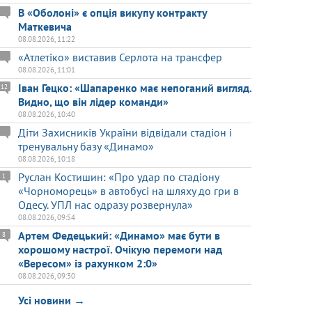
В «Оболоні» є опція викупу контракту
Маткевича
08.08.2026, 11:22
«Атлетіко» виставив Серлота на трансфер
08.08.2026, 11:01
Іван Гецко: «Шапаренко має непоганий вигляд.
12
Видно, що він лідер команди»
08.08.2026, 10:40
Діти Захисників України відвідали стадіон і
тренувальну базу «Динамо»
08.08.2026, 10:18
Руслан Костишин: «Про удар по стадіону
1
«Чорноморець» в автобусі на шляху до гри в
Одесу. УПЛ нас одразу розвернула»
08.08.2026, 09:54
Артем Федецький: «Динамо» має бути в
8
хорошому настрої. Очікую перемоги над
«Вересом» із рахунком 2:0»
08.08.2026, 09:30
Усі новини →