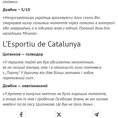
лініями
».
Довбик − 3/10
«Незрозуміла
гра українця, враховуючи його сезон. Він
змарнував низку гольових моментів через помилки в контролі
або завершенні, а в підсумку впав у відчай. Поганий день для
нападника Мічела
».
L’Esportiu de Catalunya
Циганков — голеодор
«
У першому таймі він був абсолютно непомітним,
як на позиції вінгера, так і в півзахисті, коли помінявся
з „Порту“. У другому він діяв більш активно і забив
переможний гол
».
Довбик — невпізнанний
«
У Артема в минулих матчах не було хороших моментів,
а вчора він їх мав і пробачив. Особливо дивно, як він зазнав
невдачі після пасу Циганкова. Це був не його день
».