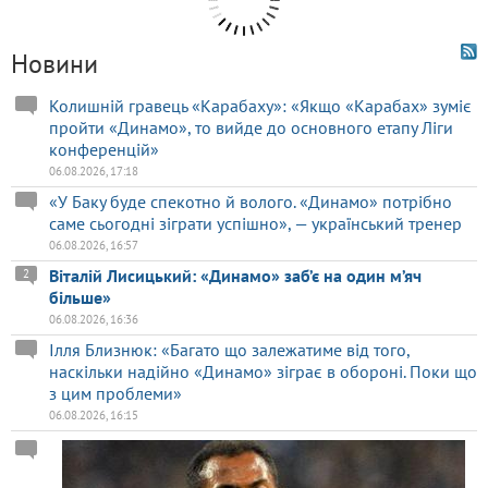
Новини
Колишній гравець «Карабаху»: «Якщо «Карабах» зуміє
пройти «Динамо», то вийде до основного етапу Ліги
конференцій»
06.08.2026, 17:18
«У Баку буде спекотно й волого. «Динамо» потрібно
саме сьогодні зіграти успішно», — український тренер
06.08.2026, 16:57
Віталій Лисицький: «Динамо» заб’є на один м’яч
2
більше»
06.08.2026, 16:36
Ілля Близнюк: «Багато що залежатиме від того,
наскільки надійно «Динамо» зіграє в обороні. Поки що
з цим проблеми»
06.08.2026, 16:15