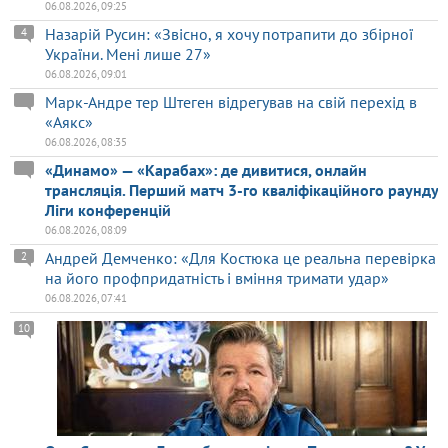
06.08.2026, 09:25
Назарій Русин: «Звісно, я хочу потрапити до збірної
4
України. Мені лише 27»
06.08.2026, 09:01
Марк-Андре тер Штеген відрегував на свій перехід в
«Аякс»
06.08.2026, 08:35
«Динамо» — «Карабах»: де дивитися, онлайн
трансляція. Перший матч 3-го кваліфікаційного раунду
Ліги конференцій
06.08.2026, 08:09
Андрей Демченко: «Для Костюка це реальна перевірка
2
на його профпридатність і вміння тримати удар»
06.08.2026, 07:41
10