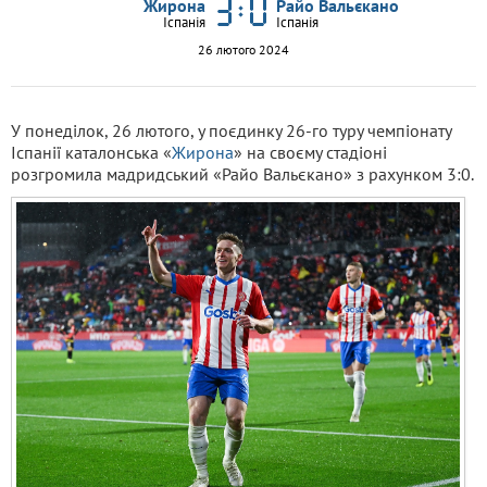
Жирона
Райо Вальєкано
Іспанія
Іспанія
26 лютого 2024
У понеділок, 26 лютого, у поєдинку 26-го туру чемпіонату
Іспанії каталонська «
Жирона
» на своєму стадіоні
розгромила мадридський «Райо Вальєкано» з рахунком 3:0.