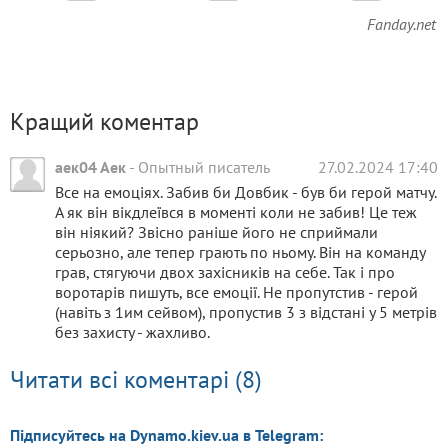
Fanday.net
Кращий коментар
аек04 Аек
-
Опытный писатель
27.02.2024 17:40
Все на емоціях. Забив би Довбик - був би герой матчу.
А як він вікдлеївся в моменті коли не забив! Це теж
він ніякий? Звісно раніше його не сприймали
серьозно, але тепер грають по ньому. Він на команду
грав, стягуючи двох захісників на себе. Так і про
воротарів пишуть, все емоції. Не пропутстив - герой
(навіть з 1им сейвом), пропустив 3 з відстані у 5 метрів
без захисту - жахливо.
Читати всі коментарі (8)
Підписуйтесь на Dynamo.kiev.ua в Telegram: