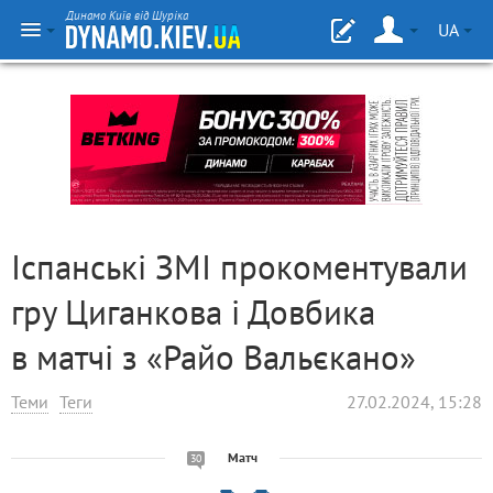
Динамо Київ від Шуріка
UA
Іспанські ЗМІ прокоментували
гру Циганкова і Довбика
в матчі з «Райо Вальєкано»
Теми
Теги
27.02.2024, 15:28
Матч
30