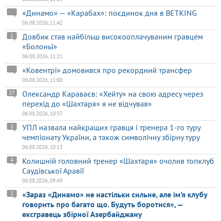
«Динамо» — «Карабах»: поєдинок дня в BETKING
06.08.2026, 11:42
Довбик став найбільш високооплачуваним гравцем
1
«Болоньї»
06.08.2026, 11:21
«Ковентрі» домовився про рекордний трансфер
06.08.2026, 11:00
Олександр Караваєв: «Хейту» на свою адресу через
27
перехід до «Шахтаря» я не відчував»
06.08.2026, 10:37
УПЛ назвала найкращих гравця і тренера 1-го туру
1
чемпіонату України, а також символічну збірну туру
06.08.2026, 10:13
Колишній головний тренер «Шахтаря» очолив топклуб
4
Саудівської Аравії
06.08.2026, 09:49
«Зараз «Динамо» не настільки сильне, але ім’я клубу
2
говорить про багато що. Будуть боротися», —
ексгравець збірної Азербайджану