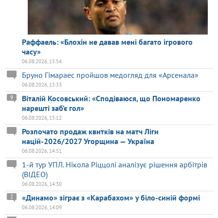
Раффаель: «Блохін не давав мені багато ігрового
часу»
06.08.2026, 15:54
Бруно Гімараес пройшов медогляд для «Арсенала»
06.08.2026, 15:33
Віталій Косовський: «Сподіваюся, що Пономаренко
9
нарешті заб’є гол»
06.08.2026, 15:12
Розпочато продаж квитків на матч Ліги
націй-2026/2027 Угорщина — Україна
06.08.2026, 14:51
1-й тур УПЛ. Нікола Ріццолі аналізує рішення арбітрів
(ВІДЕО)
06.08.2026, 14:30
«Динамо» зіграє з «Карабахом» у біло-синій формі
2
06.08.2026, 14:09