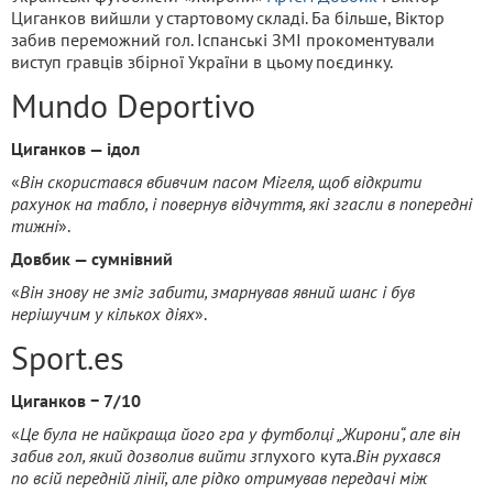
Циганков вийшли у стартовому складі. Ба більше, Віктор
забив переможний гол. Іспанські ЗМІ прокоментували
виступ гравців збірної України в цьому поєдинку.
Mundo Deportivo
Циганков — ідол
«
Він скористався вбивчим пасом Мігеля, щоб відкрити
рахунок на табло, і повернув відчуття, які згасли в попередні
тижні
».
Довбик — сумнівний
«
Він знову не зміг забити, змарнував явний шанс і був
нерішучим у кількох діях
».
Sport.es
Циганков − 7/10
«
Це була не найкраща його гра у футболці „Жирони“, але він
забив гол, який дозволив вийти з
глухого кута.
Він рухався
по всій передній лінії, але рідко отримував передачі між