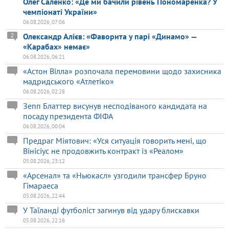
Олег Саленко: «Де ми бачили рівень Пономаренка? У
чемпіонаті України»
06.08.2026, 07:06
Олександр Алієв: «Фаворита у парі «Динамо» —
2
«Карабах» немає»
06.08.2026, 06:21
«Астон Вілла» розпочала перемовини щодо захисника
мадридського «Атлетіко»
06.08.2026, 02:28
Зепп Блаттер висунув несподіваного кандидата на
посаду президента ФІФА
06.08.2026, 00:04
Предраг Міятович: «Уся ситуація говорить мені, що
Вінісіус не продовжить контракт із «Реалом»
05.08.2026, 23:12
«Арсенал» та «Ньюкасл» узгодили трансфер Бруно
Гімараеса
05.08.2026, 22:44
У Таїланді футболіст загинув від удару блискавки
05.08.2026, 22:16