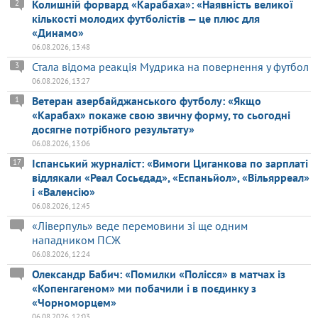
Колишній форвард «Карабаха»: «Наявність великої
2
кількості молодих футболістів — це плюс для
«Динамо»
06.08.2026, 13:48
Стала відома реакція Мудрика на повернення у футбол
3
06.08.2026, 13:27
Ветеран азербайджанського футболу: «Якщо
1
«Карабах» покаже свою звичну форму, то сьогодні
досягне потрібного результату»
06.08.2026, 13:06
Іспанський журналіст: «Вимоги Циганкова по зарплаті
17
відлякали «Реал Сосьєдад», «Еспаньйол», «Вільярреал»
і «Валенсію»
06.08.2026, 12:45
«Ліверпуль» веде перемовини зі ще одним
нападником ПСЖ
06.08.2026, 12:24
Олександр Бабич: «Помилки «Полісся» в матчах із
«Копенгагеном» ми побачили і в поєдинку з
«Чорноморцем»
06.08.2026, 12:03