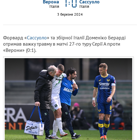
Верона
Сассуоло
Італія
Італія
3 березня 2024
Форвард «
Сассуоло
» та збірної Італії Доменіко Берарді
отримав важку травму в матчі 27-го туру Серії А проти
«Верони» (0:1).