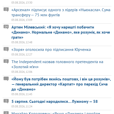
05.08.2026, 13:30
«Арсенал» підписує одного з лідерів «Ньюкасла». Сума
2
трансферу — 75 млн фунтів
05.08.2026, 13:09
Артем Мілевський: «Я хочу нарешті побачити
14
«Динамо». Нормальне «Динамо», яке розуміє, як хоче
грати»
05.08.2026, 12:48
«Зоря» оголосила про підписання Юрченка
1
05.08.2026, 12:27
The Independent назвав головного претендента на
2
«Золотий м’яч»
05.08.2026, 12:06
«Йому був потрібен якийсь поштовх, і він це розумів»,
— генеральний директор «Карпат» про перехід Сича
до «Динамо»
05.08.2026, 11:45
5 серпня. Сьогодні народилися... Лужному — 58
3
05.08.2026, 11:24
Михайло Кополовець: «Якщо «Динамо» і пройде
2