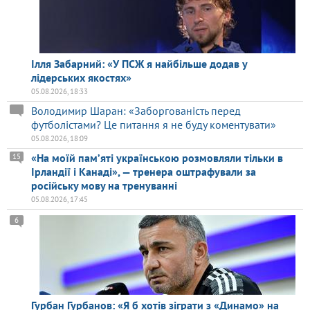
Ілля Забарний: «У ПСЖ я найбільше додав у
лідерських якостях»
05.08.2026, 18:33
Володимир Шаран: «Заборгованість перед
футболістами? Це питання я не буду коментувати»
05.08.2026, 18:09
«На моїй памʼяті українською розмовляли тільки в
15
Ірландії і Канаді», — тренера оштрафували за
російську мову на тренуванні
05.08.2026, 17:45
6
Гурбан Гурбанов: «Я б хотів зіграти з «Динамо» на