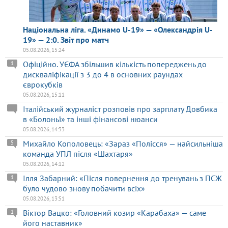
Національна ліга. «Динамо U-19» — «Олександрія U-
19» — 2:0. Звіт про матч
05.08.2026, 15:24
Офіційно. УЄФА збільшив кількість попереджень до
1
дискваліфікації з 3 до 4 в основних раундах
єврокубків
05.08.2026, 15:11
Італійський журналіст розповів про зарплату Довбика
в «Болоньї» та інші фінансові нюанси
05.08.2026, 14:33
Михайло Кополовець: «Зараз «Полісся» — найсильніша
5
команда УПЛ після «Шахтаря»
05.08.2026, 14:12
Ілля Забарний: «Після повернення до тренувань з ПСЖ
1
було чудово знову побачити всіх»
05.08.2026, 13:51
Віктор Вацко: «Головний козир «Карабаха» — саме
1
його наставник»