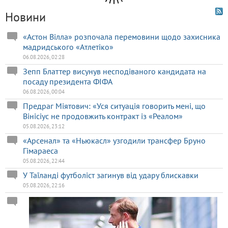
Новини
«Астон Вілла» розпочала перемовини щодо захисника
мадридського «Атлетіко»
06.08.2026, 02:28
Зепп Блаттер висунув несподіваного кандидата на
посаду президента ФІФА
06.08.2026, 00:04
Предраг Міятович: «Уся ситуація говорить мені, що
Вінісіус не продовжить контракт із «Реалом»
05.08.2026, 23:12
«Арсенал» та «Ньюкасл» узгодили трансфер Бруно
Гімараеса
05.08.2026, 22:44
У Таїланді футболіст загинув від удару блискавки
05.08.2026, 22:16