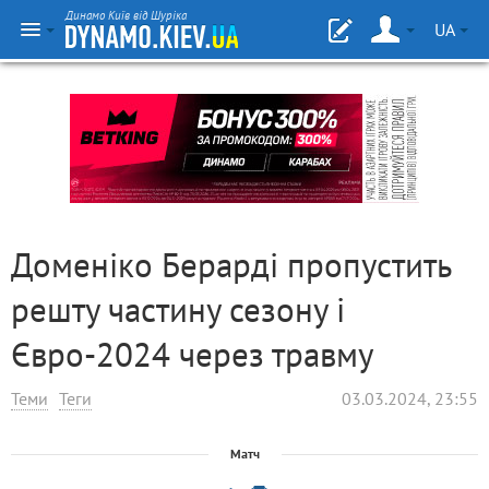
Динамо Київ від Шуріка
UA
Доменіко Берарді пропустить
решту частину сезону і
Євро-2024 через травму
Теми
Теги
03.03.2024, 23:55
Матч