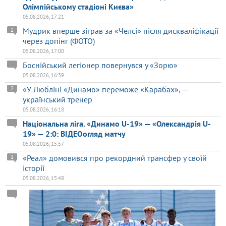
Олімпійському стадіоні Києва»
05.08.2026, 17:21
Мудрик вперше зіграв за «Челсі» після дискваліфікації
2
через допінг (ФОТО)
05.08.2026, 17:00
Боснійський легіонер повернувся у «Зорю»
05.08.2026, 16:39
«У Любліні «Динамо» переможе «Карабах», —
2
український тренер
05.08.2026, 16:18
Національна ліга. «Динамо U-19» — «Олександрія U-
19» — 2:0: ВІДЕОогляд матчу
05.08.2026, 15:57
«Реал» домовився про рекордний трансфер у своїй
1
історії
05.08.2026, 15:48