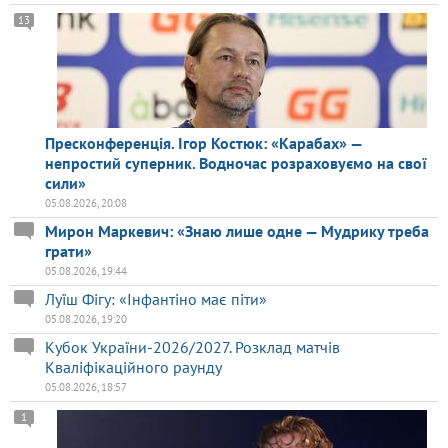
13
Пресконференція. Ігор Костюк: «Карабах» —
непростий суперник. Водночас розраховуємо на свої
сили»
05.08.2026, 20:08
Мирон Маркевич: «Знаю лише одне — Мудрику треба
грати»
05.08.2026, 19:44
Луїш Фігу: «Інфантіно має піти»
05.08.2026, 19:20
Кубок України-2026/2027. Розклад матчів
Кваліфікаційного раунду
05.08.2026, 18:57
1