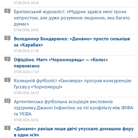
07.08.2026, 18:26
Британський журналіст: «Мудрик здався мені трохи
8
непростою, але дуже розумною людиною, яка багато
думає»
07.08.2026, 18:02
Володимир Бондаренко: «Динамо» просто сильніше
5
за «Карабах»
07.08.2026, 17:38
Офіційно. Матч «Чорноморець» — «Колос»
1
перенесено
07.08.2026, 17:14
Колишній футболіст «Гановера» програв конкуренцію
1
Гусєву у «Чорноморці»
07.08.2026, 16:53
Аргентинська футбольна асоціація висловила
12
підтримку Джанні Інфантіно на тлі конфлікту між ФІФА
та УЄФА
07.08.2026, 16:32
«Динамо» раніше лише двічі упускало домашню фору
3
в один м’яч