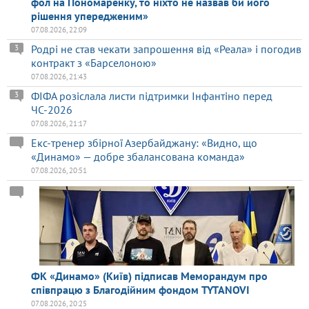
фол на Пономаренку, то ніхто не назвав би його
рішення упередженим»
07.08.2026, 22:09
Родрі не став чекати запрошення від «Реала» і погодив
3
контракт з «Барселоною»
07.08.2026, 21:43
ФІФА розіслала листи підтримки Інфантіно перед
3
ЧС-2026
07.08.2026, 21:17
Екс-тренер збірної Азербайджану: «Видно, що
«Динамо» — добре збалансована команда»
07.08.2026, 20:51
ФК «Динамо» (Київ) підписав Меморандум про
співпрацю з Благодійним фондом TYTANOVI
07.08.2026, 20:25