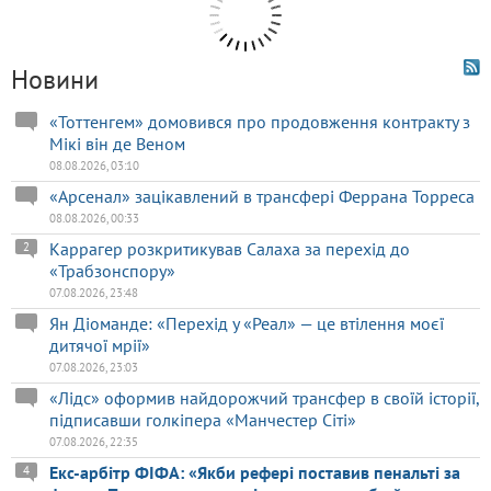
Новини
«Тоттенгем» домовився про продовження контракту з
Мікі він де Веном
08.08.2026, 03:10
«Арсенал» зацікавлений в трансфері Феррана Торреса
08.08.2026, 00:33
Каррагер розкритикував Салаха за перехід до
2
«Трабзонспору»
07.08.2026, 23:48
Ян Діоманде: «Перехід у «Реал» — це втілення моєї
дитячої мрії»
07.08.2026, 23:03
«Лідс» оформив найдорожчий трансфер в своїй історії,
підписавши голкіпера «Манчестер Сіті»
07.08.2026, 22:35
Екс-арбітр ФІФА: «Якби рефері поставив пенальті за
4