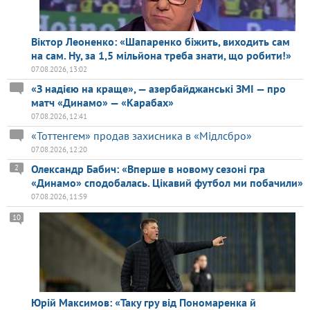
Віктор Леоненко: «Шапаренко біжить, виходить сам
на сам. Ну, за 1,5 мільйона треба знати, що робити!»
07.08.2026, 13:02
«З надією на краще», — азербайджанські ЗМІ — про
матч «Динамо» — «Карабах»
07.08.2026, 12:41
«Тоттенгем» продав захисника в «Мідлсбро»
07.08.2026, 12:20
Олександр Бабич: «Вперше в новому сезоні гра
2
«Динамо» сподобалась. Цікавий футбол ми побачили»
07.08.2026, 11:59
10
Юрій Максимов: «Таку гру від Пономаренка й