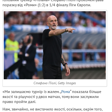
поразку від «Роми» (1:2) в 1/4 фіналу Ліги Європи.
Стефано Піолі, Getty Images
«Ми залишаємо турнір із жалем. „
Рома
“ показала більше
якості та рішучості у двох матчах, тому вони заслужили
право пройти далі.
Нам, звичайно, не вистачило якості, оскільки, окрім того,