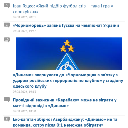
Іван Гецко: «Який підбір футболістів — така і гра у
5
єврокубках»
07.08.2026, 20:01
«Чорноморець» заявив Гусєва на чемпіонат України
1
07.08.2026, 19:37
10
«Динамо» звернулося до «Чорноморця» в зв'язку з
ударом російських террористів по клубному стадіону
одеського клубу
07.08.2026, 19:13
Провідний захисник «Карабаху» може не зіграти у
матчі-відповіді з «Динамо»
07.08.2026, 18:50
Екс-капітан збірної Азербайджану: «Динамо» не та
6
команда, котру після 0:1 неможна обіграти»