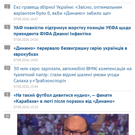
Екс-гравець збірної України: «Звісно, оптимальним
1
варіантом було б, якби «Динамо» забило ще»
07.08.2026, 14:47
УАФ повністю підтримує жорстку позицію УЄФА щодо
5
президента ФІФА Джанні Інфантіно
07.08.2026, 14:26
«Динамо» перервало безвиграшну серію українців в
єврокубках
07.08.2026, 14:05
30 млн євро зарплати, автомобілі BMW, компенсація на
22
туалетний папір: стали відомі шалені умови угоди
Салаха у «Трабзонспорі»
07.08.2026, 13:44
«На такий футбол дивитися нудно», — фанати
8
«Карабаха» в люті після поразки від «Динамо»
07.08.2026, 13:23
30