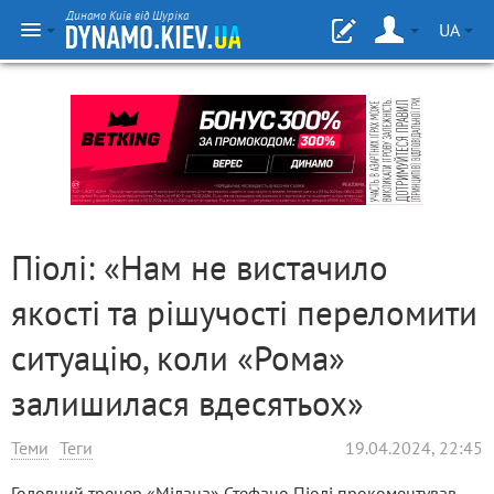
Динамо Київ від Шуріка
UA
Піолі: «Нам не вистачило
якості та рішучості переломити
ситуацію, коли «Рома»
залишилася вдесятьох»
Теми
Теги
19.04.2024, 22:45
Головний тренер «Мілана» Стефано Піолі прокоментував