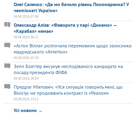
Олег Саленко: «Де ми бачили рівень Пономаренка? У
чемпіонаті України»
06.08.2026, 07:06
Олександр Алієв: «Фаворита у парі «Динамо» —
2
«Карабах» немає»
06.08.2026, 06:21
«Астон Вілла» розпочала перемовини щодо захисника
мадридського «Атлетіко»
06.08.2026, 02:28
Зепп Блаттер висунув несподіваного кандидата на
посаду президента ФІФА
06.08.2026, 00:04
Предраг Міятович: «Уся ситуація говорить мені, що
Вінісіус не продовжить контракт із «Реалом»
05.08.2026, 23:12
Усі новини →