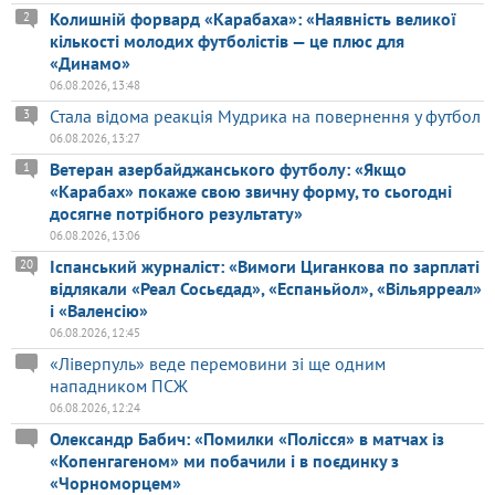
Колишній форвард «Карабаха»: «Наявність великої
2
кількості молодих футболістів — це плюс для
«Динамо»
06.08.2026, 13:48
Стала відома реакція Мудрика на повернення у футбол
3
06.08.2026, 13:27
Ветеран азербайджанського футболу: «Якщо
1
«Карабах» покаже свою звичну форму, то сьогодні
досягне потрібного результату»
06.08.2026, 13:06
Іспанський журналіст: «Вимоги Циганкова по зарплаті
20
відлякали «Реал Сосьєдад», «Еспаньйол», «Вільярреал»
і «Валенсію»
06.08.2026, 12:45
«Ліверпуль» веде перемовини зі ще одним
нападником ПСЖ
06.08.2026, 12:24
Олександр Бабич: «Помилки «Полісся» в матчах із
«Копенгагеном» ми побачили і в поєдинку з
«Чорноморцем»