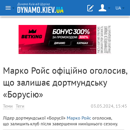
Динамо Київ від Шуріка
UA
Марко Ройс офіційно оголосив,
що залишає дортмундську
«Борусію»
Теми
Теги
03.05.2024, 15:45
Лідер дортмундської «Борусії»
Марко Ройс
оголосив,
що залишить клуб після завершення нинішнього сезону.