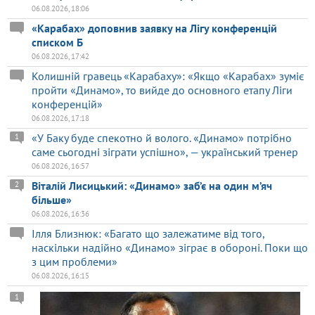
06.08.2026, 18:06
«Карабах» доповнив заявку на Лігу конференцій
списком Б
06.08.2026, 17:42
Колишній гравець «Карабаху»: «Якщо «Карабах» зуміє
пройти «Динамо», то вийде до основного етапу Ліги
конференцій»
06.08.2026, 17:18
«У Баку буде спекотно й волого. «Динамо» потрібно
1
саме сьогодні зіграти успішно», — український тренер
06.08.2026, 16:57
Віталій Лисицький: «Динамо» заб’є на один м’яч
2
більше»
06.08.2026, 16:36
Ілля Близнюк: «Багато що залежатиме від того,
наскільки надійно «Динамо» зіграє в обороні. Поки що
з цим проблеми»
06.08.2026, 16:15
1