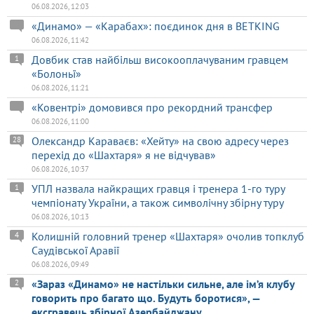
06.08.2026, 12:03
«Динамо» — «Карабах»: поєдинок дня в BETKING
06.08.2026, 11:42
Довбик став найбільш високооплачуваним гравцем
1
«Болоньї»
06.08.2026, 11:21
«Ковентрі» домовився про рекордний трансфер
06.08.2026, 11:00
Олександр Караваєв: «Хейту» на свою адресу через
28
перехід до «Шахтаря» я не відчував»
06.08.2026, 10:37
УПЛ назвала найкращих гравця і тренера 1-го туру
1
чемпіонату України, а також символічну збірну туру
06.08.2026, 10:13
Колишній головний тренер «Шахтаря» очолив топклуб
4
Саудівської Аравії
06.08.2026, 09:49
«Зараз «Динамо» не настільки сильне, але ім’я клубу
2
говорить про багато що. Будуть боротися», —
ексгравець збірної Азербайджану