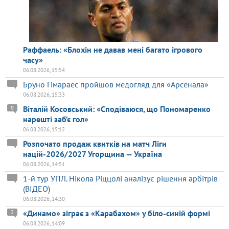
Раффаель: «Блохін не давав мені багато ігрового
часу»
06.08.2026, 15:54
Бруно Гімараес пройшов медогляд для «Арсенала»
06.08.2026, 15:33
Віталій Косовський: «Сподіваюся, що Пономаренко
9
нарешті заб’є гол»
06.08.2026, 15:12
Розпочато продаж квитків на матч Ліги
націй-2026/2027 Угорщина — Україна
06.08.2026, 14:51
1-й тур УПЛ. Нікола Ріццолі аналізує рішення арбітрів
(ВІДЕО)
06.08.2026, 14:30
«Динамо» зіграє з «Карабахом» у біло-синій формі
2
06.08.2026, 14:09