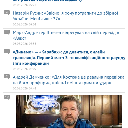
06.08.2026, 09:25
Назарій Русин: «Звісно, я хочу потрапити до збірної
4
України. Мені лише 27»
06.08.2026, 09:01
Марк-Андре тер Штеген відрегував на свій перехід в
«Аякс»
06.08.2026, 08:35
«Динамо» — «Карабах»: де дивитися, онлайн
трансляція. Перший матч 3-го кваліфікаційного раунду
Ліги конференцій
06.08.2026, 08:09
Андрей Демченко: «Для Костюка це реальна перевірка
2
на його профпридатність і вміння тримати удар»
06.08.2026, 07:41
10