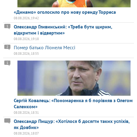
«Динамо» оголосило про нову оренду Торреса
08.08.2026, 19:42
Олександр Гливинський: «Треба бути щирим,
1
відкритим і відвертим»
08.08.2026, 19:18
Помер батько Ліонеля Мессі
2
08.08.2026, 18:55
1
Сергій Ковалець: «Пономаренка я б порівняв з Олегом
Саленком»
08.08.2026, 18:31
Олександр Пищур: «Хотілося б досягти таких успіхів,
як Довбик»
08.08.2026, 18:07