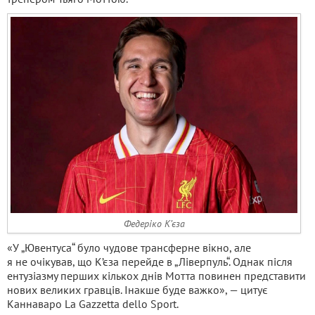
Федеріко К’єза
«У „Ювентуса“ було чудове трансферне вікно, але
я не очікував, що К’єза перейде в „Ліверпуль“. Однак після
ентузіазму перших кількох днів Мотта повинен представити
нових великих гравців. Інакше буде важко», — цитує
Каннаваро La Gazzetta dello Sport.