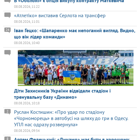
В «Оболоні» є опція викупу контракту Маткевича
08.08.2026, 11:22
«Атлетіко» виставив Серлота на трансфер
08.08.2026, 11:01
Іван Гецко: «Шапаренко має непоганий вигляд. Видно,
24
що він лідер команди»
08.08.2026, 10:40
Діти Захисників України відвідали стадіон і
тренувальну базу «Динамо»
08.08.2026, 10:18
Руслан Костишин: «Про удар по стадіону
2
«Чорноморець» в автобусі на шляху до гри в Одесу.
УПЛ нас одразу розвернула»
08.08.2026, 09:54
Артем Федецький: «Динамо» має бути в хорошому
8