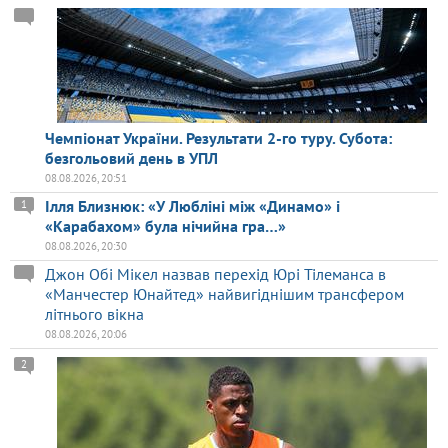
Чемпіонат України. Результати 2-го туру. Субота:
безгольовий день в УПЛ
08.08.2026, 20:51
Ілля Близнюк: «У Любліні між «Динамо» і
1
«Карабахом» була нічийна гра…»
08.08.2026, 20:30
Джон Обі Мікел назвав перехід Юрі Тілеманса в
«Манчестер Юнайтед» найвигіднішим трансфером
літнього вікна
08.08.2026, 20:06
2