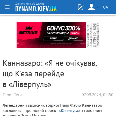
Динамо Київ від Шуріка
UA
Каннаваро: «Я не очікував,
що К’єза перейде
в «Ліверпуль»
Теми
Теги
07.09.2024, 04:50
Легендарний захисник збірної Італії Фабіо Каннаваро
висловився про новий проєкт «
Ювентуса
» з головним
тренером Тьяго Моттою.