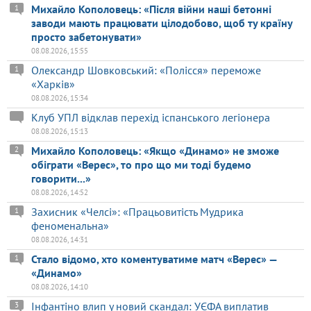
Михайло Кополовець: «Після війни наші бетонні
1
заводи мають працювати цілодобово, щоб ту країну
просто забетонувати»
08.08.2026, 15:55
Олександр Шовковський: «Полісся» переможе
1
«Харків»
08.08.2026, 15:34
Клуб УПЛ відклав перехід іспанського легіонера
08.08.2026, 15:13
Михайло Кополовець: «Якщо «Динамо» не зможе
2
обіграти «Верес», то про що ми тоді будемо
говорити...»
08.08.2026, 14:52
Захисник «Челсі»: «Працьовитість Мудрика
1
феноменальна»
08.08.2026, 14:31
Стало відомо, хто коментуватиме матч «Верес» —
1
«Динамо»
08.08.2026, 14:10
Інфантіно влип у новий скандал: УЄФА виплатив
3