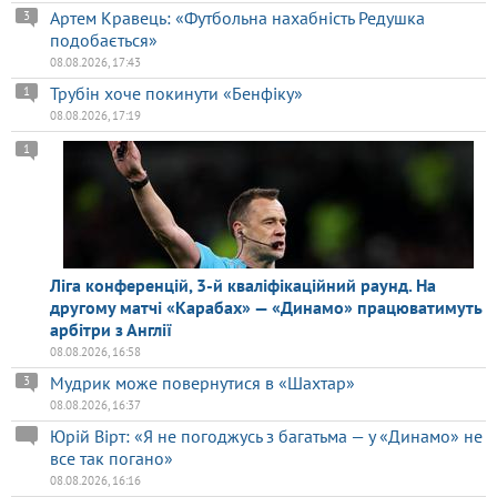
Артем Кравець: «Футбольна нахабність Редушка
3
подобається»
08.08.2026, 17:43
Трубін хоче покинути «Бенфіку»
1
08.08.2026, 17:19
1
Ліга конференцій, 3-й кваліфікаційний раунд. На
другому матчі «Карабах» — «Динамо» працюватимуть
арбітри з Англії
08.08.2026, 16:58
Мудрик може повернутися в «Шахтар»
3
08.08.2026, 16:37
Юрій Вірт: «Я не погоджусь з багатьма — у «Динамо» не
все так погано»
08.08.2026, 16:16