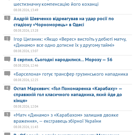
шестизначну компенсацію його коханці
08.08.2026, 13:49
Андрій Шевченко відреагував на удар росії по
3
стадіону «Чорноморець» в Одесі
08.08.2026, 13:28
Ігор Циганик: «Якщо «Верес» вистоїть у дебюті матчу,
1
«Динамо» все одно дотисне їх у другому таймі»
08.08.2026, 13:07
8 серпня. Сьогодні народилися... Морозу — 56
08.08.2026, 12:46
«Барселона» готує трансфер грузинського нападника
08.08.2026, 12:25
Остап Маркевич: «Гол Пономаренка «Карабаху» —
4
справжній гол класичного нападника, який йде до
кінця»
08.08.2026, 12:04
«Матч «Динамо» з «Карабахом» залишив двояке
3
враження», — ексгравець збірної України
08.08.2026, 11:43