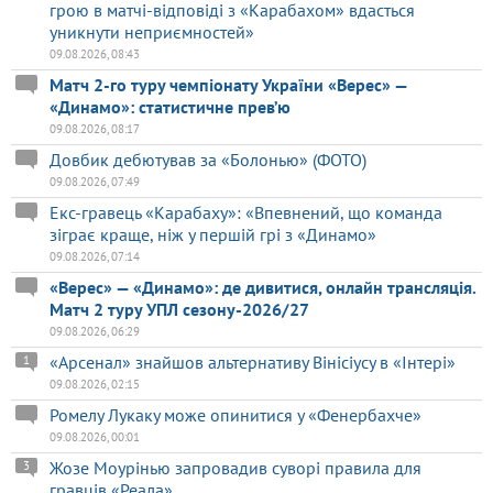
грою в матчі-відповіді з «Карабахом» вдасться
уникнути неприємностей»
09.08.2026, 08:43
Матч 2-го туру чемпіонату України «Верес» —
«Динамо»: статистичне прев’ю
09.08.2026, 08:17
Довбик дебютував за «Болонью» (ФОТО)
09.08.2026, 07:49
Екс-гравець «Карабаху»: «Впевнений, що команда
зіграє краще, ніж у першій грі з «Динамо»
09.08.2026, 07:14
«Верес» — «Динамо»: де дивитися, онлайн трансляція.
Матч 2 туру УПЛ сезону-2026/27
09.08.2026, 06:29
«Арсенал» знайшов альтернативу Вінісіусу в «Інтері»
1
09.08.2026, 02:15
Ромелу Лукаку може опинитися у «Фенербахче»
09.08.2026, 00:01
Жозе Моурінью запровадив суворі правила для
3
гравців «Реала»