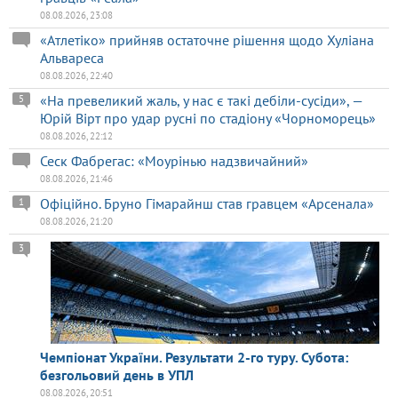
08.08.2026, 23:08
«Атлетіко» прийняв остаточне рішення щодо Хуліана
Альвареса
08.08.2026, 22:40
«На превеликий жаль, у нас є такі дебіли-сусіди», —
5
Юрій Вірт про удар русні по стадіону «Чорноморець»
08.08.2026, 22:12
Сеск Фабрегас: «Моурінью надзвичайний»
08.08.2026, 21:46
Офіційно. Бруно Гімарайнш став гравцем «Арсенала»
1
08.08.2026, 21:20
3
Чемпіонат України. Результати 2-го туру. Субота:
безгольовий день в УПЛ
08.08.2026, 20:51