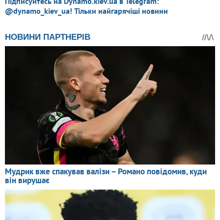
Підписуйтесь на Dynamo.kiev.ua в Telegram:
@dynamo_kiev_ua! Тільки найгарячіші новини