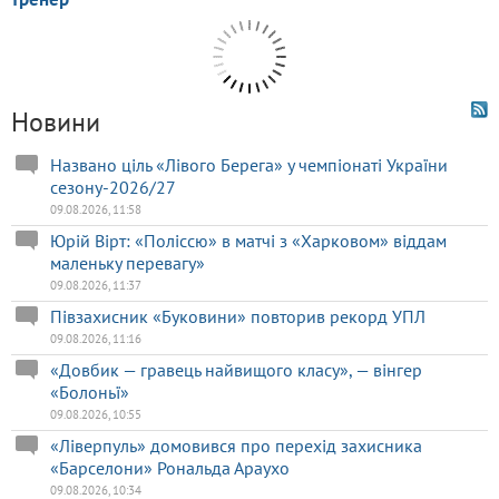
Новини
Названо ціль «Лівого Берега» у чемпіонаті України
сезону-2026/27
09.08.2026, 11:58
Юрій Вірт: «Поліссю» в матчі з «Харковом» віддам
маленьку перевагу»
09.08.2026, 11:37
Півзахисник «Буковини» повторив рекорд УПЛ
09.08.2026, 11:16
«Довбик — гравець найвищого класу», — вінгер
«Болоньї»
09.08.2026, 10:55
«Ліверпуль» домовився про перехід захисника
«Барселони» Рональда Араухо
09.08.2026, 10:34