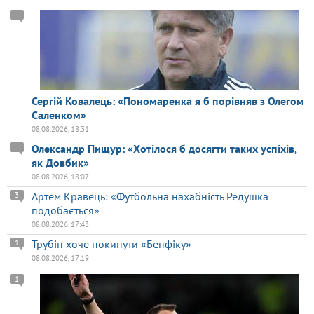
Сергій Ковалець: «Пономаренка я б порівняв з Олегом
Саленком»
08.08.2026, 18:31
Олександр Пищур: «Хотілося б досягти таких успіхів,
як Довбик»
08.08.2026, 18:07
Артем Кравець: «Футбольна нахабність Редушка
3
подобається»
08.08.2026, 17:43
Трубін хоче покинути «Бенфіку»
1
08.08.2026, 17:19
1