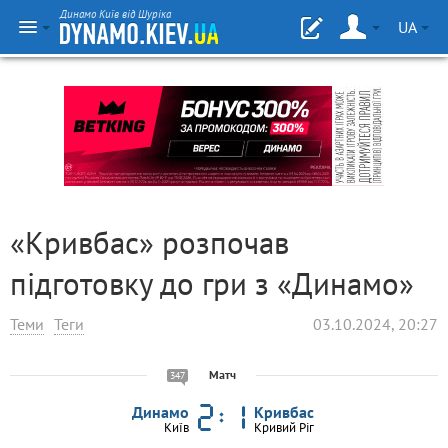
Динамо Київ від Шуріка
UA
«Кривбас» розпочав
підготовку до гри з «Динамо»
Теми
Теги
03.10.2024, 20:27
Матч
347
Динамо
Кривбас
Київ
Кривий Ріг