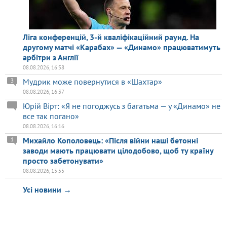
Ліга конференцій, 3-й кваліфікаційний раунд. На
другому матчі «Карабах» — «Динамо» працюватимуть
арбітри з Англії
08.08.2026, 16:58
Мудрик може повернутися в «Шахтар»
3
08.08.2026, 16:37
Юрій Вірт: «Я не погоджусь з багатьма — у «Динамо» не
все так погано»
08.08.2026, 16:16
Михайло Кополовець: «Після війни наші бетонні
1
заводи мають працювати цілодобово, щоб ту країну
просто забетонувати»
08.08.2026, 15:55
Усі новини →