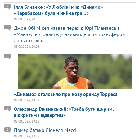
Ілля Близнюк: «У Любліні між «Динамо» і
7
«Карабахом» була нічийна гра…»
08.08.2026, 20:30
Джон Обі Мікел назвав перехід Юрі Тілеманса в
«Манчестер Юнайтед» найвигіднішим трансфером
літнього вікна
08.08.2026, 20:06
8
«Динамо» оголосило про нову оренду Торреса
08.08.2026, 19:42
Олександр Гливинський: «Треба бути щирим,
5
відкритим і відвертим»
08.08.2026, 19:18
Помер батько Ліонеля Мессі
3
08.08.2026, 18:55