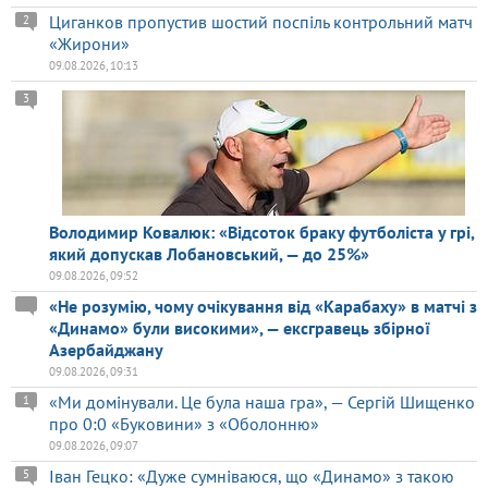
Циганков пропустив шостий поспіль контрольний матч
2
«Жирони»
09.08.2026, 10:13
3
Володимир Ковалюк: «Відсоток браку футболіста у грі,
який допускав Лобановський, — до 25%»
09.08.2026, 09:52
«Не розумію, чому очікування від «Карабаху» в матчі з
«Динамо» були високими», — ексгравець збірної
Азербайджану
09.08.2026, 09:31
«Ми домінували. Це була наша гра», — Сергій Шищенко
1
про 0:0 «Буковини» з «Оболонню»
09.08.2026, 09:07
Іван Гецко: «Дуже сумніваюся, що «Динамо» з такою
5