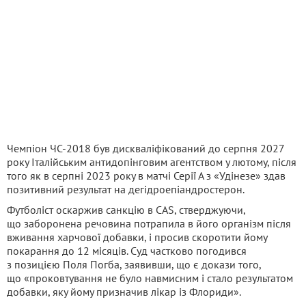
Чемпіон ЧС-2018 був дискваліфікований до серпня 2027
року Італійським антидопінговим агентством у лютому, після
того як в серпні 2023 року в матчі Серії А з «Удінезе» здав
позитивний результат на дегідроепіандростерон.
Футболіст оскаржив санкцію в CAS, стверджуючи,
що заборонена речовина потрапила в його організм після
вживання харчової добавки, і просив скоротити йому
покарання до 12 місяців. Суд частково погодився
з позицією Поля Погба, заявивши, що є докази того,
що «проковтування не було навмисним і стало результатом
добавки, яку йому призначив лікар із Флориди».