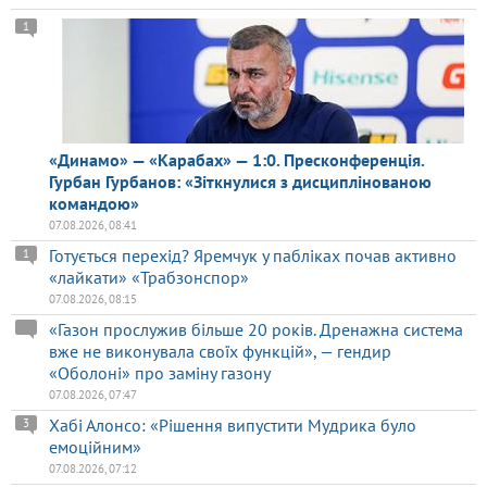
1
«Динамо» — «Карабах» — 1:0. Пресконференція.
Гурбан Гурбанов: «Зіткнулися з дисциплінованою
командою»
07.08.2026, 08:41
Готується перехід? Яремчук у пабліках почав активно
1
«лайкати» «Трабзонспор»
07.08.2026, 08:15
«Газон прослужив більше 20 років. Дренажна система
вже не виконувала своїх функцій», — гендир
«Оболоні» про заміну газону
07.08.2026, 07:47
Хабі Алонсо: «Рішення випустити Мудрика було
3
емоційним»
07.08.2026, 07:12