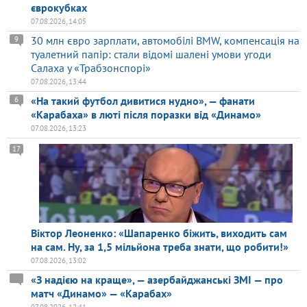
єврокубках
07.08.2026, 14:05
30 млн євро зарплати, автомобілі BMW, компенсація на
9
туалетний папір: стали відомі шалені умови угоди
Салаха у «Трабзонспорі»
07.08.2026, 13:44
«На такий футбол дивитися нудно», — фанати
6
«Карабаха» в люті після поразки від «Динамо»
07.08.2026, 13:23
17
Віктор Леоненко: «Шапаренко біжить, виходить сам
на сам. Ну, за 1,5 мільйона треба знати, що робити!»
07.08.2026, 13:02
«З надією на краще», — азербайджанські ЗМІ — про
матч «Динамо» — «Карабах»