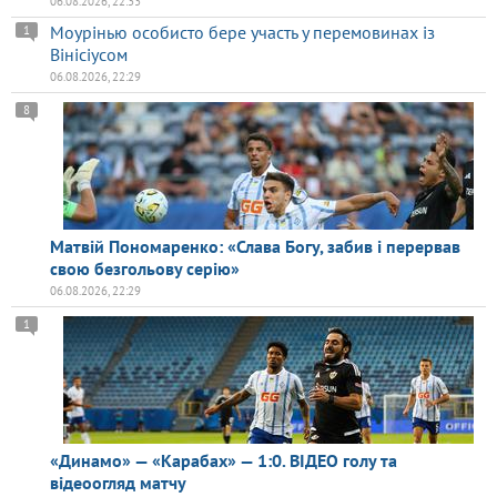
06.08.2026, 22:33
Моурінью особисто бере участь у перемовинах із
1
Вінісіусом
06.08.2026, 22:29
8
Матвій Пономаренко: «Слава Богу, забив і перервав
свою безгольову серію»
06.08.2026, 22:29
1
«Динамо» — «Карабах» — 1:0. ВІДЕО голу та
відеоогляд матчу