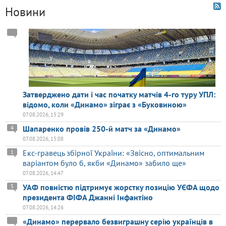
Новини
Затверджено дати і час початку матчів 4-го туру УПЛ:
відомо, коли «Динамо» зіграє з «Буковиною»
07.08.2026, 15:29
Шапаренко провів 250-й матч за «Динамо»
4
07.08.2026, 15:08
Екс-гравець збірної України: «Звісно, оптимальним
1
варіантом було б, якби «Динамо» забило ще»
07.08.2026, 14:47
УАФ повністю підтримує жорстку позицію УЄФА щодо
5
президента ФІФА Джанні Інфантіно
07.08.2026, 14:26
«Динамо» перервало безвиграшну серію українців в