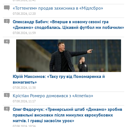
07.08.2026, 12:41
«Тоттенгем» продав захисника в «Мідлсбро»
07.08.2026, 12:20
Олександр Бабич: «Вперше в новому сезоні гра
2
«Динамо» сподобалась. Цікавий футбол ми побачили»
07.08.2026, 11:59
4
Юрій Максимов: «Таку гру від Пономаренка й
вимагають»
07.08.2026, 11:38
Крістіан Ромеро домовився з «Атлетіко»
1
07.08.2026, 11:17
Олег Федорчук: «Тренерський штаб «Динамо» зробив
4
правильні висновки після минулих єврокубкових
матчів. І гравці засвоїли урок»
07.08.2026, 10:56