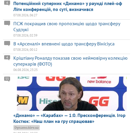
Потенційний суперник «Динамо» у раунді плей-оф
4
Ліги конференцій, по суті, визначився
07.08.2026, 06:27
ПСЖ покращив свою пропозицію щодо трансферу
Судзукі
07.08.2026, 02:39
В «Арсеналі» впевнені щодо трансферу Вінісіуса
07.08.2026, 00:12
Кріштіану Роналду показав свою неймовірну колекцію
4
суперкарів (ФОТО)
06.08.2026, 23:25
55
«Динамо» — «Карабах» — 1:0. Пресконференція. Ігор
Костюк: «Наш план на гру спрацював»
Dynamo.kiev.ua