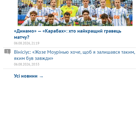
«Динамо» — «Карабах»: хто найкращий гравець
матчу?
06.08.2026, 21:19
Вінісіус: «Жозе Моурінью хоче, щоб я залишався таким,
1
яким був завжди»
06.08.2026, 20:53
Усі новини →