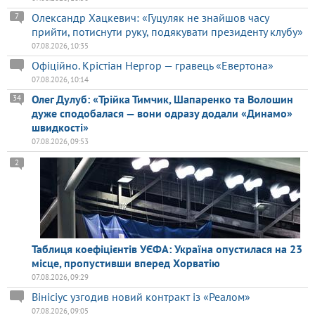
Олександр Хацкевич: «Гуцуляк не знайшов часу
7
прийти, потиснути руку, подякувати президенту клубу»
07.08.2026, 10:35
Офіційно. Крістіан Нергор — гравець «Евертона»
07.08.2026, 10:14
Олег Дулуб: «Трійка Тимчик, Шапаренко та Волошин
34
дуже сподобалася — вони одразу додали «Динамо»
швидкості»
07.08.2026, 09:53
2
Таблиця коефіцієнтів УЄФА: Україна опустилася на 23
місце, пропустивши вперед Хорватію
07.08.2026, 09:29
Вінісіус узгодив новий контракт із «Реалом»
07.08.2026, 09:05