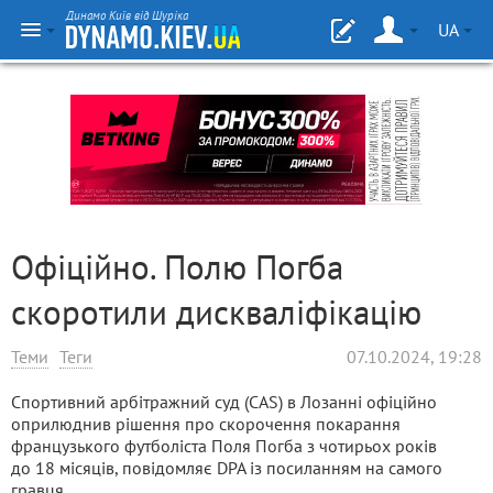
Динамо Київ від Шуріка
UA
Офіційно. Полю Погба
скоротили дискваліфікацію
Теми
Теги
07.10.2024, 19:28
Спортивний арбітражний суд (CAS) в Лозанні офіційно
оприлюднив рішення про скорочення покарання
французького футболіста Поля Погба з чотирьох років
до 18 місяців, повідомляє DPA із посиланням на самого
гравця.